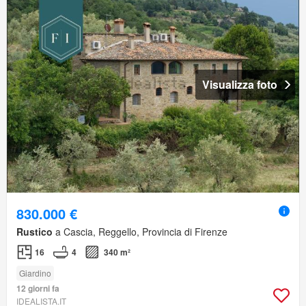
Visualizza foto
830.000 €
Rustico
a Cascia, Reggello, Provincia di Firenze
16
4
340 m²
Giardino
12 giorni fa
IDEALISTA.IT