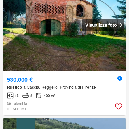
Visualizza foto
530.000 €
Rustico
a Cascia, Reggello, Provincia di Firenze
18
2
400 m²
30+ giorni fa
IDEALISTA.IT