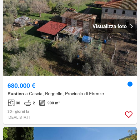
Visualizza foto
680.000 €
Rustico
a Cascia, Reggello, Provincia di Firenze
30
2
900 m²
30+ giorni fa
IDEALISTA.IT