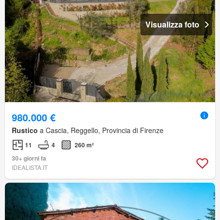
Visualizza foto
980.000 €
Rustico
a Cascia, Reggello, Provincia di Firenze
11
4
260 m²
30+ giorni fa
IDEALISTA.IT