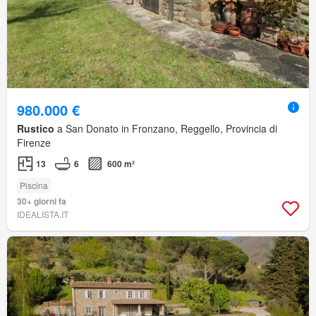
980.000 €
Rustico
a San Donato in Fronzano, Reggello, Provincia di
Firenze
13
6
600 m²
Piscina
30+ giorni fa
IDEALISTA.IT