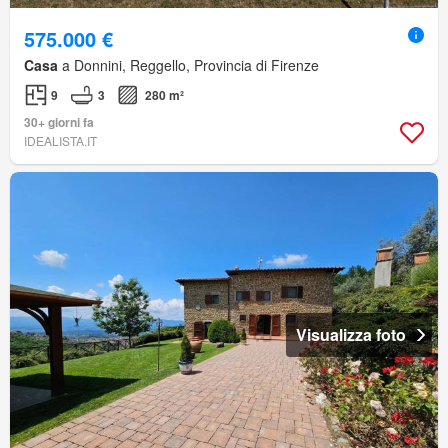
575.000 €
Casa
a Donnini, Reggello, Provincia di Firenze
9
3
280 m²
30+ giorni fa
IDEALISTA.IT
Visualizza foto