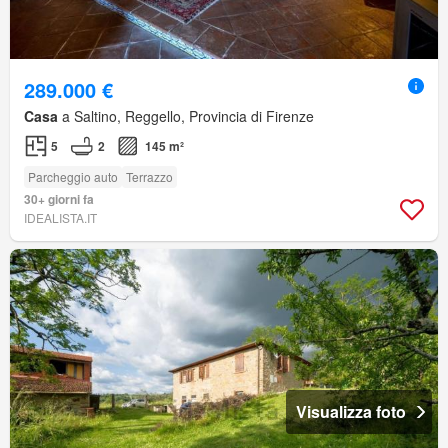
289.000 €
Casa
a Saltino, Reggello, Provincia di Firenze
5
2
145 m²
Parcheggio auto
Terrazzo
30+ giorni fa
IDEALISTA.IT
Visualizza foto