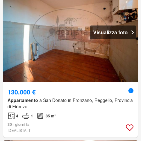
Visualizza foto
130.000 €
Appartamento
a San Donato in Fronzano, Reggello, Provincia
di Firenze
4
1
85 m²
30+ giorni fa
IDEALISTA.IT