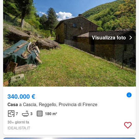
Visualizza foto
340.000 €
Casa
a Cascia, Reggello, Provincia di Firenze
7
3
180 m²
30+ giorni fa
IDEALISTA.IT