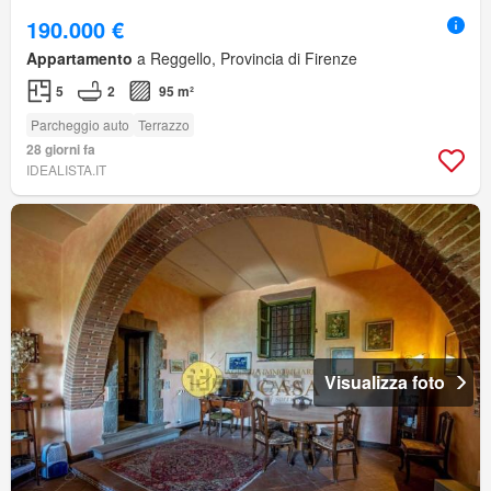
190.000 €
Appartamento
a Reggello, Provincia di Firenze
5
2
95 m²
Parcheggio auto
Terrazzo
28 giorni fa
IDEALISTA.IT
Visualizza foto