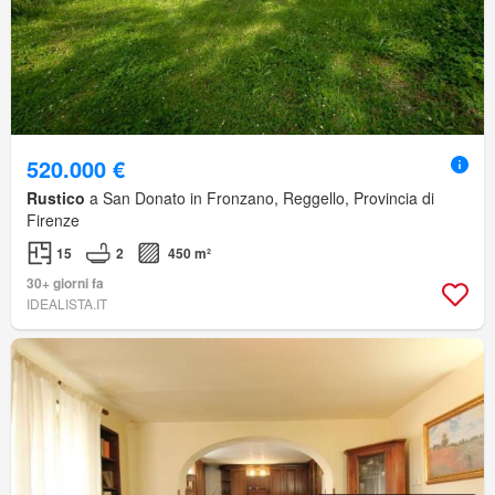
520.000 €
Rustico
a San Donato in Fronzano, Reggello, Provincia di
Firenze
15
2
450 m²
30+ giorni fa
IDEALISTA.IT