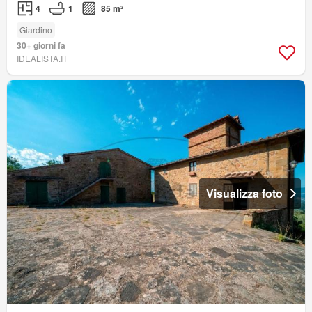
4
1
85 m²
Giardino
30+ giorni fa
IDEALISTA.IT
Visualizza foto