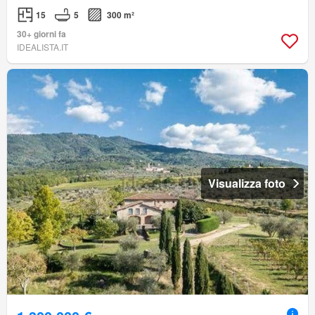
15
5
300 m²
30+ giorni fa
IDEALISTA.IT
Visualizza foto