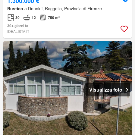
1.300.000 €
Rustico
a Donnini, Reggello, Provincia di Firenze
30
12
750 m²
30+ giorni fa
IDEALISTA.IT
Visualizza foto