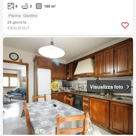
6
3
160 m²
Piscina
Giardino
29 giorni fa
IDEALISTA.IT
Visualizza foto