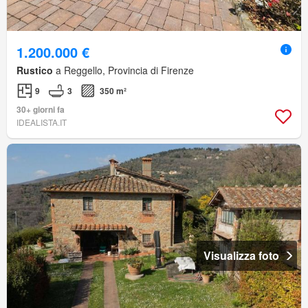
1.200.000 €
Rustico
a Reggello, Provincia di Firenze
9
3
350 m²
30+ giorni fa
IDEALISTA.IT
Visualizza foto