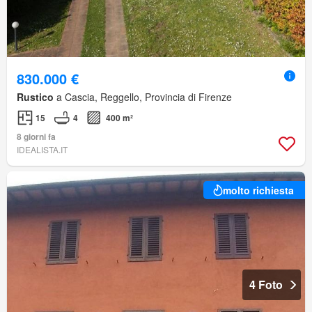
830.000 €
Rustico
a Cascia, Reggello, Provincia di Firenze
15
4
400 m²
8 giorni fa
IDEALISTA.IT
molto richiesta
4 Foto