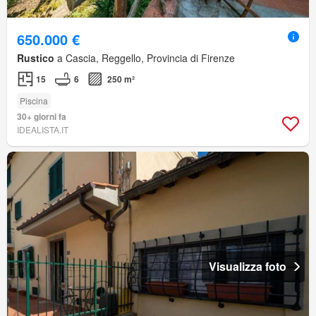
650.000 €
Rustico
a Cascia, Reggello, Provincia di Firenze
15
6
250 m²
Piscina
30+ giorni fa
IDEALISTA.IT
Visualizza foto