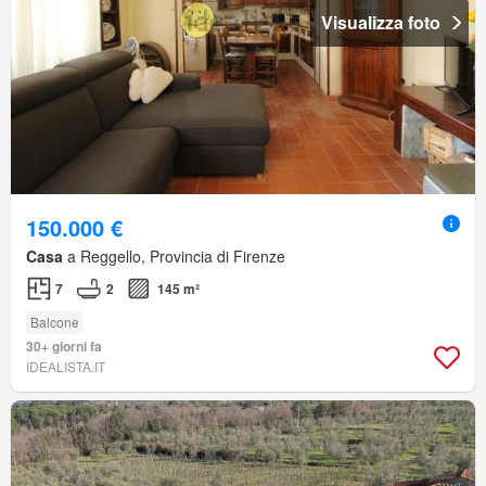
Visualizza foto
150.000 €
Casa
a Reggello, Provincia di Firenze
7
2
145 m²
Balcone
30+ giorni fa
IDEALISTA.IT