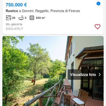
750.000 €
Rustico
a Donnini, Reggello, Provincia di Firenze
20
5
650 m²
30+ giorni fa
IDEALISTA.IT
Visualizza foto