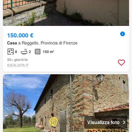
150.000 €
Casa
a Reggello, Provincia di Firenze
8
2
150 m²
30+ giorni fa
IDEALISTA.IT
Visualizza foto