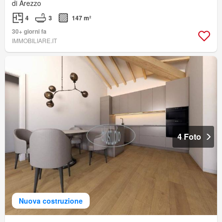
di Arezzo
4
3
147 m²
30+ giorni fa
IMMOBILIARE.IT
4 Foto
Nuova costruzione