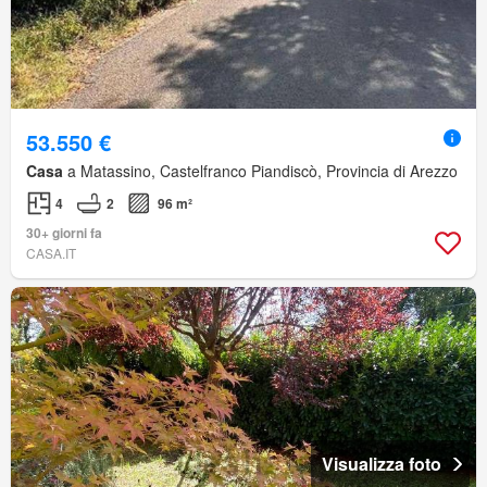
53.550 €
Casa
a Matassino, Castelfranco Piandiscò, Provincia di Arezzo
4
2
96 m²
30+ giorni fa
CASA.IT
Visualizza foto