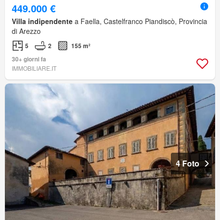
449.000 €
Villa indipendente
a Faella, Castelfranco Piandiscò, Provincia
di Arezzo
5
2
155 m²
30+ giorni fa
IMMOBILIARE.IT
4 Foto