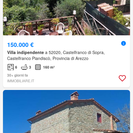
150.000 €
Villa indipendente
a 52020, Castelfranco di Sopra,
Castelfranco Piandiscò, Provincia di Arezzo
6
3
160 m²
30+ giorni fa
IMMOBILIARE.IT