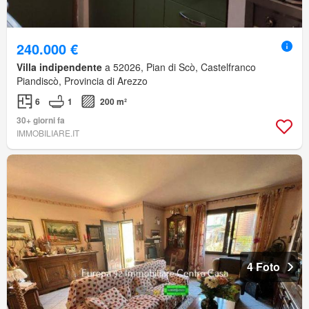
240.000 €
Villa indipendente
a 52026, Pian di Scò, Castelfranco
Piandiscò, Provincia di Arezzo
6
1
200 m²
30+ giorni fa
IMMOBILIARE.IT
4 Foto