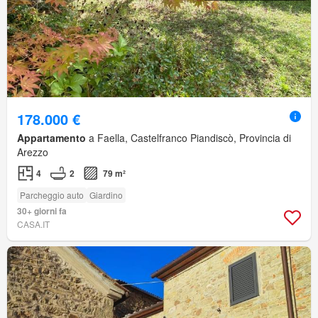
178.000 €
Appartamento
a Faella, Castelfranco Piandiscò, Provincia di
Arezzo
4
2
79 m²
Parcheggio auto
Giardino
30+ giorni fa
CASA.IT