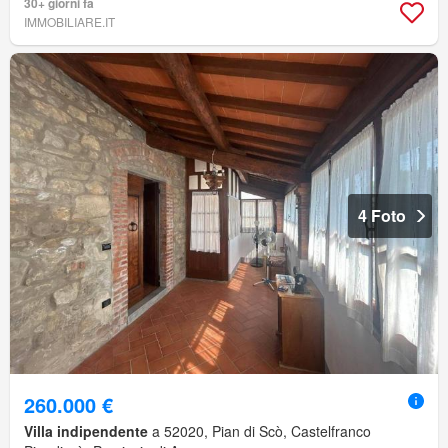
30+ giorni fa
IMMOBILIARE.IT
4 Foto
260.000 €
Villa indipendente
a 52020, Pian di Scò, Castelfranco