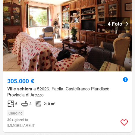
4 Foto
305.000 €
Ville schiera
a 52026, Faella, Castelfranco Piandiscò,
Provincia di Arezzo
6
3
210 m²
Giardino
30+ giorni fa
IMMOBILIARE.IT