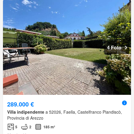
4 Foto
289.000 €
Villa indipendente
a 52026, Faella, Castelfranco Piandiscò,
Provincia di Arezzo
5
2
185 m²