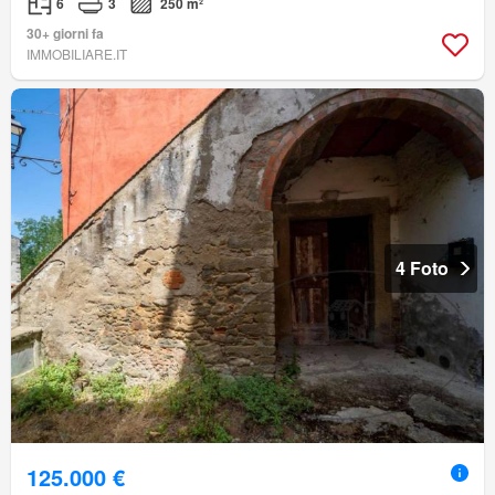
6
3
250 m²
30+ giorni fa
IMMOBILIARE.IT
4 Foto
125.000 €