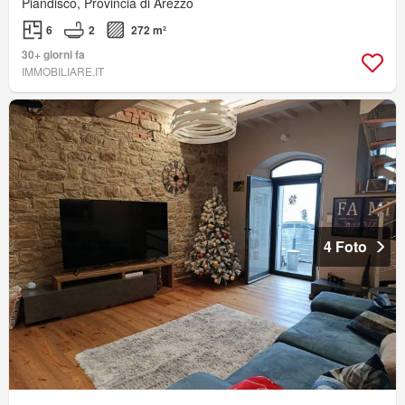
Piandiscò, Provincia di Arezzo
6
2
272 m²
30+ giorni fa
IMMOBILIARE.IT
4 Foto