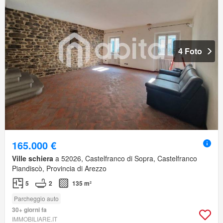
4 Foto
165.000 €
Ville schiera
a 52026, Castelfranco di Sopra, Castelfranco
Piandiscò, Provincia di Arezzo
5
2
135 m²
Parcheggio auto
30+ giorni fa
IMMOBILIARE.IT