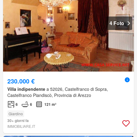
4 Foto
230.000 €
Villa indipendente
a 52026, Castelfranco di Sopra,
Castelfranco Piandiscò, Provincia di Arezzo
6
6
121 m²
Giardino
30+ giorni fa
IMMOBILIARE.IT