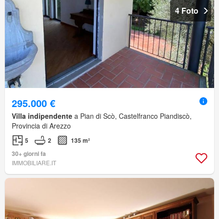
4 Foto
295.000 €
Villa indipendente
a Pian di Scò, Castelfranco Piandiscò,
Provincia di Arezzo
5
2
135 m²
30+ giorni fa
IMMOBILIARE.IT