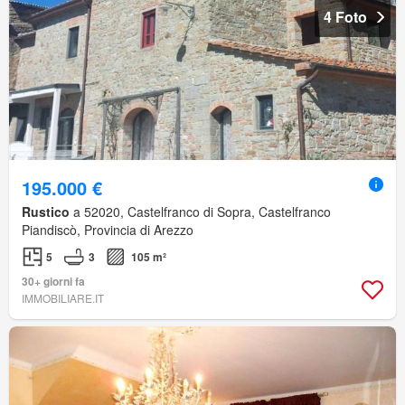
4 Foto
195.000 €
Rustico
a 52020, Castelfranco di Sopra, Castelfranco
Piandiscò, Provincia di Arezzo
5
3
105 m²
30+ giorni fa
IMMOBILIARE.IT