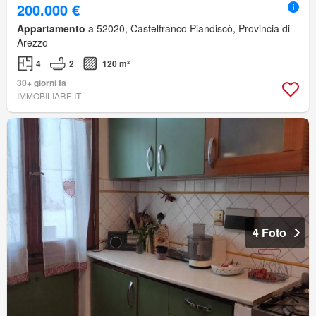
200.000 €
Appartamento
a 52020, Castelfranco Piandiscò, Provincia di
Arezzo
4
2
120 m²
30+ giorni fa
IMMOBILIARE.IT
4 Foto