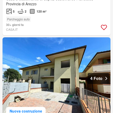
Provincia di Arezzo
5
2
120 m²
Parcheggio auto
30+ giorni fa
CASA.IT
4 Foto
Nuova costruzione