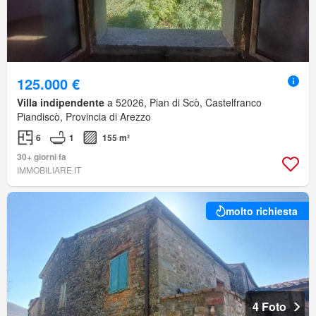
125.000 €
Villa indipendente
a 52026, Pian di Scò, Castelfranco
Piandiscò, Provincia di Arezzo
6
1
155 m²
30+ giorni fa
IMMOBILIARE.IT
molto richiesta
4 Foto