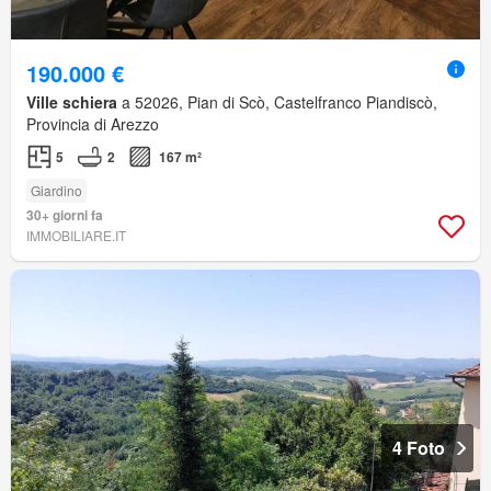
190.000 €
Ville schiera
a 52026, Pian di Scò, Castelfranco Piandiscò,
Provincia di Arezzo
5
2
167 m²
Giardino
30+ giorni fa
IMMOBILIARE.IT
4 Foto