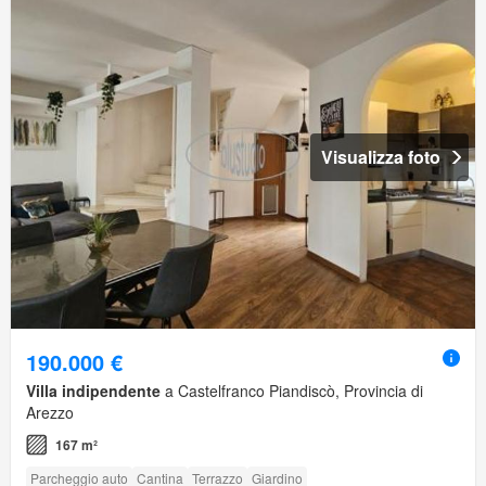
Visualizza foto
190.000 €
Villa indipendente
a Castelfranco Piandiscò, Provincia di
Arezzo
167 m²
Parcheggio auto
Cantina
Terrazzo
Giardino