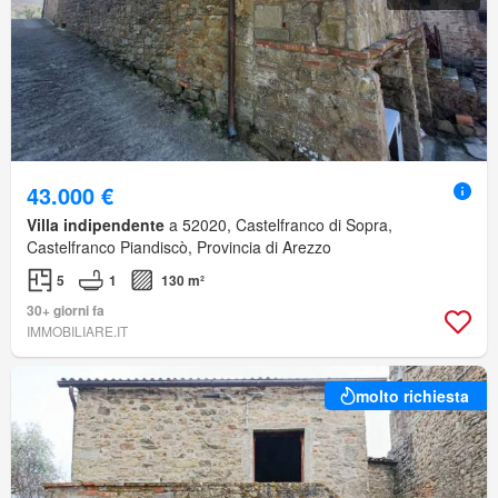
43.000 €
Villa indipendente
a 52020, Castelfranco di Sopra,
Castelfranco Piandiscò, Provincia di Arezzo
5
1
130 m²
30+ giorni fa
IMMOBILIARE.IT
molto richiesta