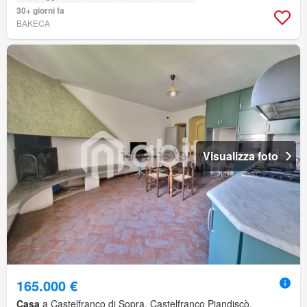
30+ giorni fa
BAKECA
Visualizza foto
165.000 €
Casa
a Castelfranco di Sopra, Castelfranco Piandiscò,