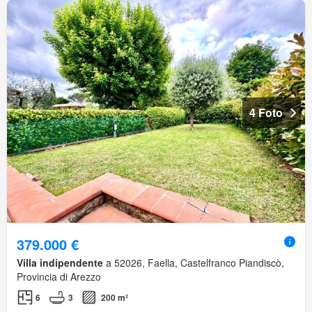
4 Foto
379.000 €
Villa indipendente
a 52026, Faella, Castelfranco Piandiscò,
Provincia di Arezzo
6
3
200 m²