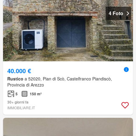
4 Foto
40.000 €
Rustico
a 52020, Pian di Scò, Castelfranco Piandiscò,
Provincia di Arezzo
5
150 m²
30+ giorni fa
IMMOBILIARE.IT