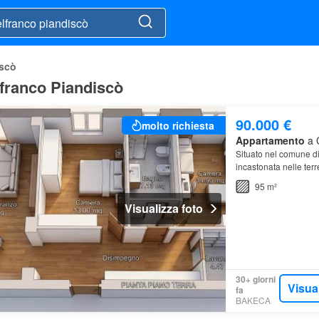
iscò
elfranco Piandiscò
90.000 €
molto richiesta
Appartamento
a C
Situato nel comune d
incastonata nelle ter
95 m²
Visualizza foto
30+ giorni
Visua
fa
BAKECA