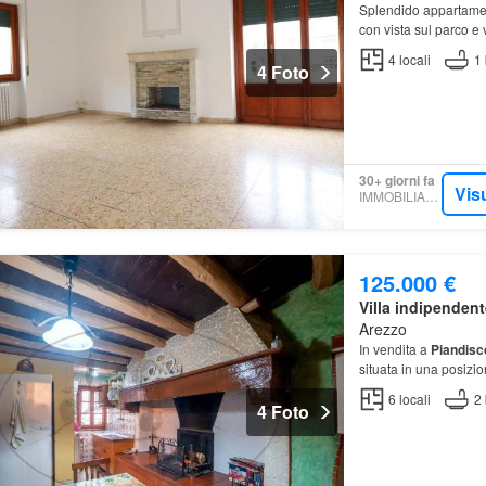
Splendido appartament
con vista sul parco e v
4
locali
1
4 Foto
30+ giorni fa
Vis
IMMOBILIARE.IT
125.000 €
Villa indipendent
Arezzo
In vendita a
Piandisc
situata in una posizi
6
locali
2
4 Foto