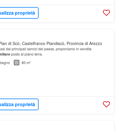
ualizza proprietà
ian di Scò, Castelfranco Piandiscò, Provincia di Arezzo
assi dai principali servizi del paese, proponiamo in vendita
miliare
posto al piano terra.
bagno
80 m²
ualizza proprietà