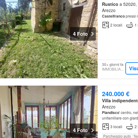
Rustico
a 52020, C
Arezzo
Castelfranco
pressi 
2
locali
1
4 Foto
30+ giorni fa
Vis
IMMOBILIARE.IT
240.000 €
Villa indipendent
Arezzo
Piandisco
' centro, ne
unifamiliare con giar
3
locali
2
4 Foto
Parcheggio auto
Te