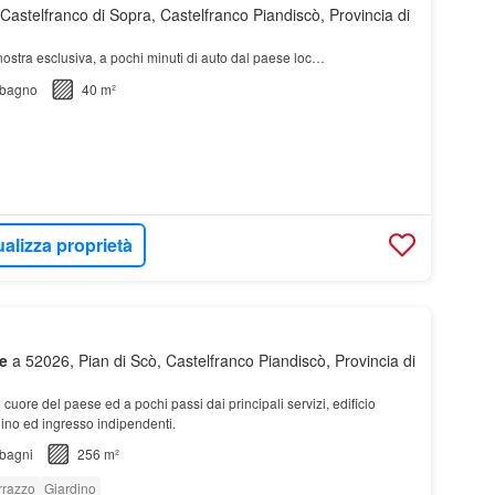
astelfranco di Sopra, Castelfranco Piandiscò, Provincia di
nostra esclusiva, a pochi minuti di auto dal paese loc…
bagno
40 m²
ualizza proprietà
e
a 52026, Pian di Scò, Castelfranco Piandiscò, Provincia di
l cuore del paese ed a pochi passi dai principali servizi, edificio
dino ed ingresso indipendenti.
bagni
256 m²
rrazzo
Giardino