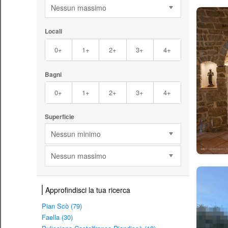
Nessun massimo
Locali
0+
1+
2+
3+
4+
Bagni
0+
1+
2+
3+
4+
Superficie
Nessun minimo
Nessun massimo
Approfindisci la tua ricerca
Pian Scò (79)
Faella (30)