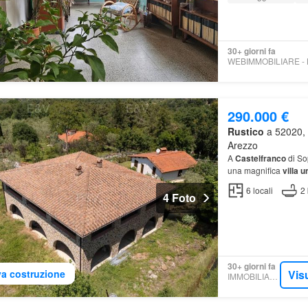
30+ giorni fa
290.000 €
Rustico
a 52020, C
Arezzo
A
Castelfranco
di Sop
una magnifica
villa u
6
locali
2
4 Foto
30+ giorni fa
Vis
a costruzione
IMMOBILIARE.IT