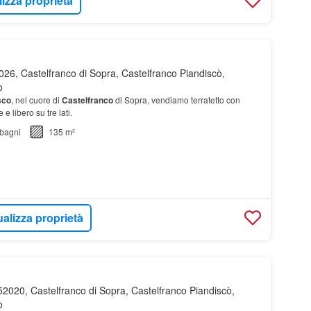
lizza proprietà
26, Castelfranco di Sopra, Castelfranco Piandiscò,
o
sco
, nel cuore di
Castelfranco
di Sopra, vendiamo terratetto con
e libero su tre lati.
bagni
135 m²
ualizza proprietà
2020, Castelfranco di Sopra, Castelfranco Piandiscò,
o