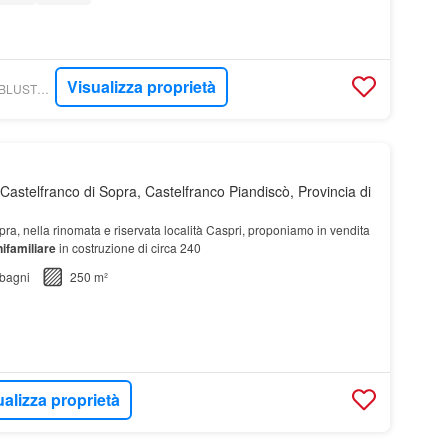
Visualizza proprietà
WEBIMMOBILIARE - BLUSTUDIO IMMOBILIARE
astelfranco di Sopra, Castelfranco Piandiscò, Provincia di
ra, nella rinomata e riservata località Caspri, proponiamo in vendita
nifamiliare
in costruzione di circa 240
bagni
250 m²
ualizza proprietà