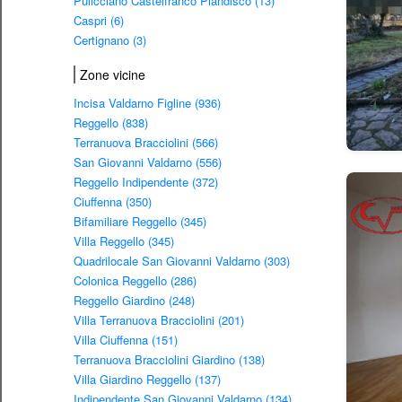
Pulicciano Castelfranco Piandiscò (13)
Caspri (6)
Certignano (3)
Zone vicine
Incisa Valdarno Figline (936)
Reggello (838)
Terranuova Bracciolini (566)
San Giovanni Valdarno (556)
Reggello Indipendente (372)
Ciuffenna (350)
Bifamiliare Reggello (345)
Villa Reggello (345)
Quadrilocale San Giovanni Valdarno (303)
Colonica Reggello (286)
Reggello Giardino (248)
Villa Terranuova Bracciolini (201)
Villa Ciuffenna (151)
Terranuova Bracciolini Giardino (138)
Villa Giardino Reggello (137)
Indipendente San Giovanni Valdarno (134)