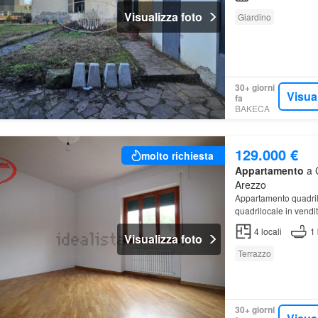
Visualizza foto
Giardino
30+ giorni
Visua
fa
BAKECA
129.000 €
molto richiesta
Appartamento
a C
Arezzo
Appartamento quadril
quadrilocale in vendit
una
bifamiliare
, l'im
4
locali
1
Visualizza foto
Terrazzo
30+ giorni