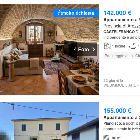
142.000 €
molto richiesta
Appartamento
a 5
Provincia di Arezz
CASTELFRANCO
DI 
indipendente e ampio
1
locale
1
4 Foto
Parcheggio auto
Gi
22 giorni fa
155.000 €
Appartamento
a C
Piandiscò
, a pochi p
appartamento in
bifa
80 m²