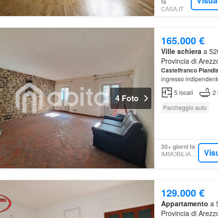
Visua
fa
CASA.IT
165.000 €
Ville schiera
a 520
Provincia di Arezz
Castelfranco
Piandi
ingresso indipendente 
5
locali
2
4 Foto
Parcheggio auto
30+ giorni fa
Vis
IMMOBILIARE.IT
129.000 €
Appartamento
a 5
Provincia di Arezz