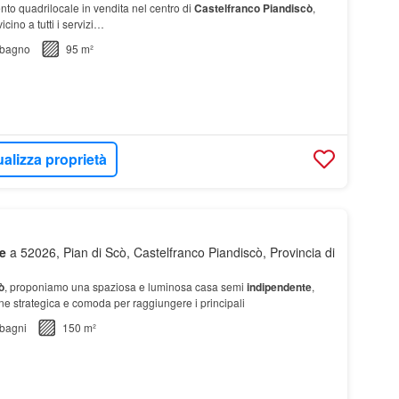
o quadrilocale in vendita nel centro di
Castelfranco
Piandiscò
,
icino a tutti i servizi…
bagno
95 m²
ualizza proprietà
e
a 52026, Pian di Scò, Castelfranco Piandiscò, Provincia di
ò
, proponiamo una spaziosa e luminosa casa semi
indipendente
,
one strategica e comoda per raggiungere i principali
bagni
150 m²