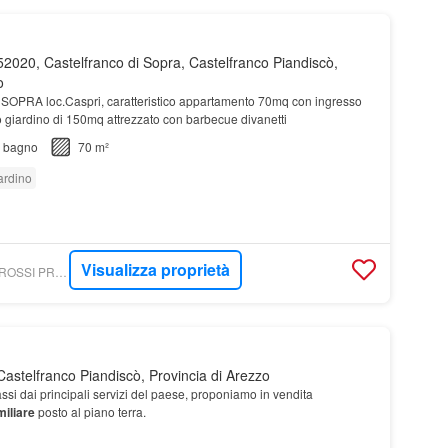
2020, Castelfranco di Sopra, Castelfranco Piandiscò,
o
SOPRA loc.Caspri, caratteristico appartamento 70mq con ingresso
 giardino di 150mq attrezzato con barbecue divanetti
bagno
70 m²
ardino
Visualizza proprietà
WEBIMMOBILIARE - ROSSI PROJECT DI ROSSI RAFFAELLA
astelfranco Piandiscò, Provincia di Arezzo
assi dai principali servizi del paese, proponiamo in vendita
miliare
posto al piano terra.