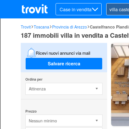
Case in vendita
Trovit
Toscana
Provincia di Arezzo
Castelfranco Piand
187 immobili villa in vendita a Cast
Ricevi nuovi annunci via mail
Salvare ricerca
Ordina per
Attinenza
Prezzo
Nessun minimo