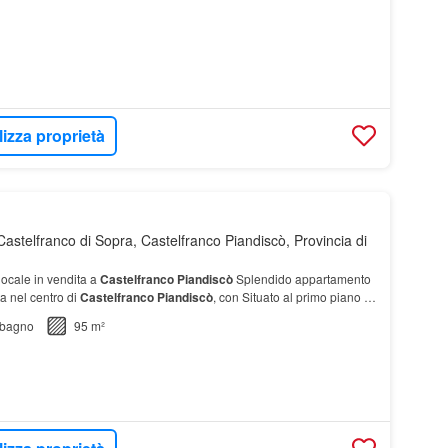
lizza proprietà
astelfranco di Sopra, Castelfranco Piandiscò, Provincia di
ocale in vendita a
Castelfranco
Piandiscò
Splendido appartamento
a nel centro di
Castelfranco
Piandiscò
, con Situato al primo piano di
mobile offre ampi spaz…
bagno
95 m²