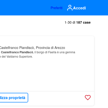
Accedi
Preferiti
1-30 di
187 case
astelfranco Piandiscò, Provincia di Arezzo
i
Castelfranco
Piandiscò
, il borgo di Faella è una gemma
re del Valdarno Superiore.
lizza proprietà