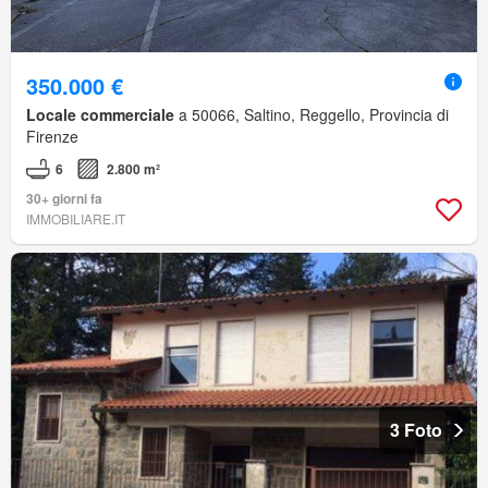
350.000 €
Locale commerciale
a 50066, Saltino, Reggello, Provincia di
Firenze
6
2.800 m²
30+ giorni fa
IMMOBILIARE.IT
3 Foto