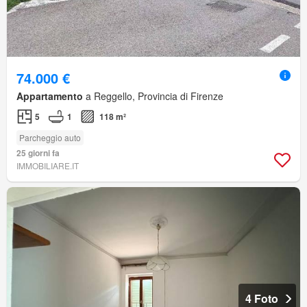
74.000 €
Appartamento
a Reggello, Provincia di Firenze
5
1
118 m²
Parcheggio auto
25 giorni fa
IMMOBILIARE.IT
4 Foto