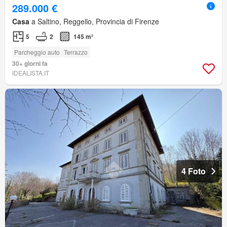
289.000 €
Casa
a Saltino, Reggello, Provincia di Firenze
5
2
145 m²
Parcheggio auto
Terrazzo
30+ giorni fa
IDEALISTA.IT
4 Foto