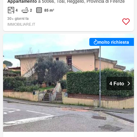
Appartamento
a 50066, Tosi, Reggello, Provincia di Firenze
4
2
85 m²
30+ giorni fa
IMMOBILIARE.IT
molto richiesta
4 Foto