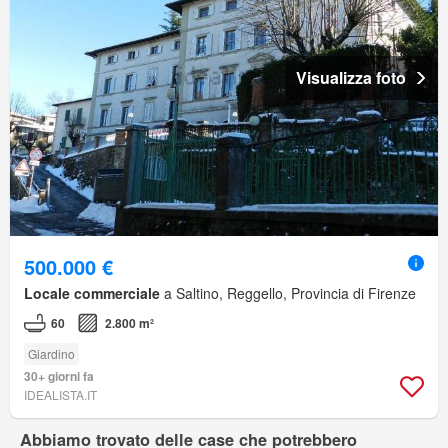
Visualizza foto
500.000 €
Locale commerciale
a Saltino, Reggello, Provincia di Firenze
60
2.800 m²
Giardino
30+ giorni fa
IDEALISTA.IT
Abbiamo trovato delle case che potrebbero