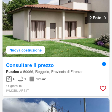
2 Foto
Nuova costruzione
Consultare il prezzo
Rustico
a 50066, Reggello, Provincia di Firenze
4
2
178 m²
11 giorni fa
IMMOBILIARE.IT