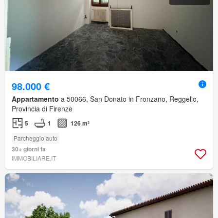
98.000 €
Appartamento
a 50066, San Donato in Fronzano, Reggello,
Provincia di Firenze
5
1
126 m²
Parcheggio auto
30+ giorni fa
IMMOBILIARE.IT