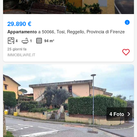
29.890 €
Appartamento
a 50066, Tosi, Reggello, Provincia di Firenze
4
1
94 m²
25 giorni fa
IMMOBILIARE.IT
4 Foto