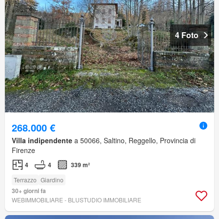
4 Foto
268.000 €
Villa indipendente
a 50066, Saltino, Reggello, Provincia di
Firenze
4
4
339 m²
Terrazzo
Giardino
30+ giorni fa
WEBIMMOBILIARE - BLUSTUDIO IMMOBILIARE