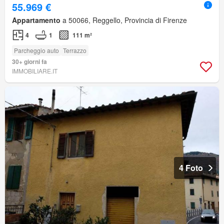
55.969 €
Appartamento
a 50066, Reggello, Provincia di Firenze
4
1
111 m²
Parcheggio auto
Terrazzo
30+ giorni fa
IMMOBILIARE.IT
4 Foto