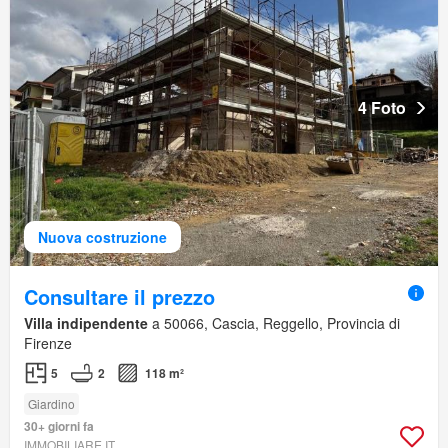
4 Foto
Nuova costruzione
Consultare il prezzo
Villa indipendente
a 50066, Cascia, Reggello, Provincia di
Firenze
5
2
118 m²
Giardino
30+ giorni fa
IMMOBILIARE.IT