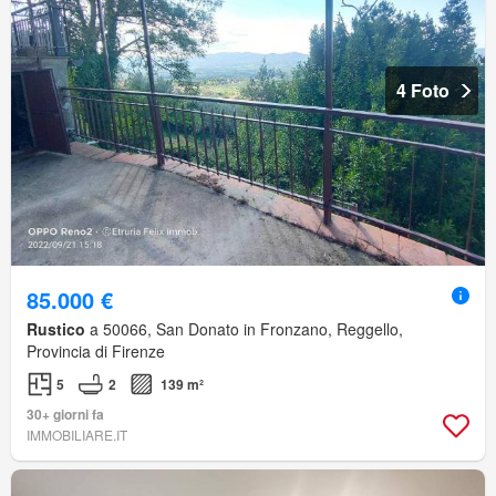
4 Foto
85.000 €
Rustico
a 50066, San Donato in Fronzano, Reggello,
Provincia di Firenze
5
2
139 m²
30+ giorni fa
IMMOBILIARE.IT