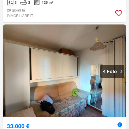
3
2
125 m²
29 giorni fa
IMMOBILIARE.IT
4 Foto
33.000 €