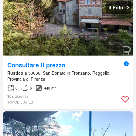
4 Foto
Consultare il prezzo
Rustico
a 50066, San Donato in Fronzano, Reggello,
Provincia di Firenze
6
6
440 m²
30+ giorni fa
IMMOBILIARE.IT