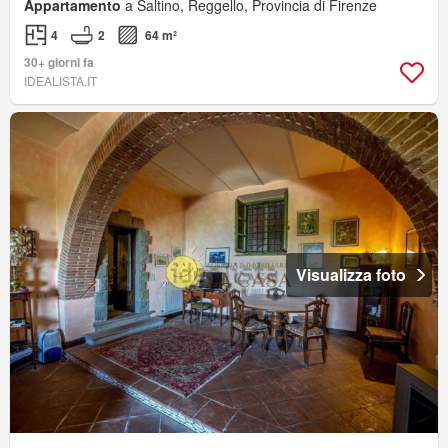
Appartamento
a Saltino, Reggello, Provincia di Firenze
4
2
64 m²
30+ giorni fa
IDEALISTA.IT
Visualizza foto