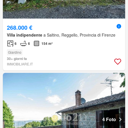
268.000 €
Villa indipendente
a Saltino, Reggello, Provincia di Firenze
6
6
154 m²
Giardino
30+ giorni fa
IMMOBILIARE.IT
4 Foto