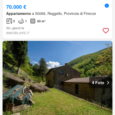
70.000 €
Appartamento
a 50066, Reggello, Provincia di Firenze
3
1
60 m²
30+ giorni fa
IMMOBILIARE.IT
4 Foto