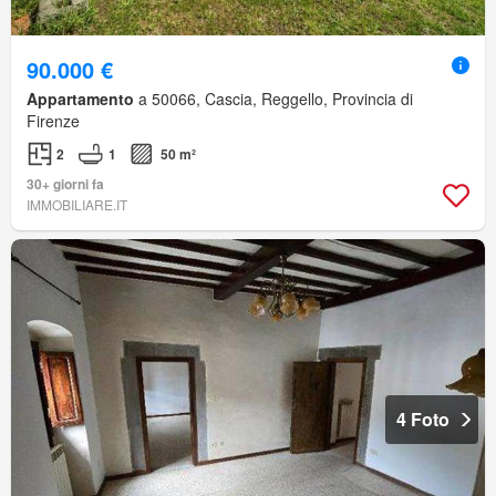
90.000 €
Appartamento
a 50066, Cascia, Reggello, Provincia di
Firenze
2
1
50 m²
30+ giorni fa
IMMOBILIARE.IT
4 Foto