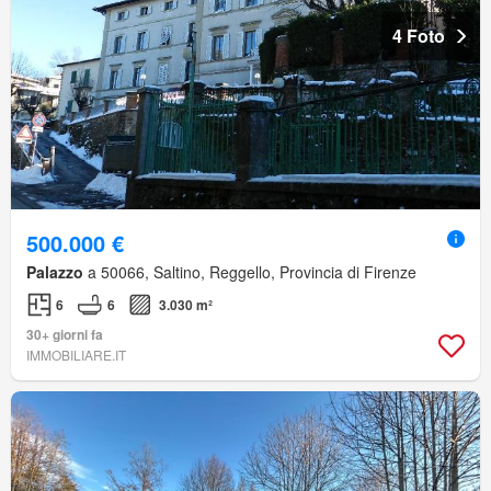
4 Foto
500.000 €
Palazzo
a 50066, Saltino, Reggello, Provincia di Firenze
6
6
3.030 m²
30+ giorni fa
IMMOBILIARE.IT