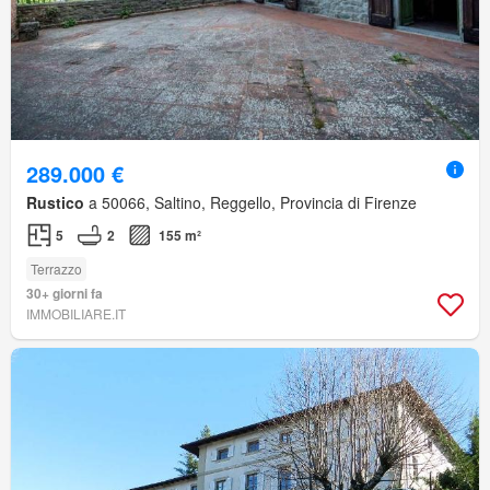
289.000 €
Rustico
a 50066, Saltino, Reggello, Provincia di Firenze
5
2
155 m²
Terrazzo
30+ giorni fa
IMMOBILIARE.IT