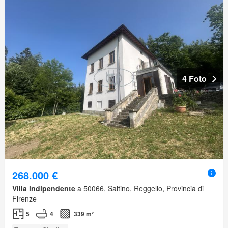
4 Foto
268.000 €
Villa indipendente
a 50066, Saltino, Reggello, Provincia di
Firenze
5
4
339 m²