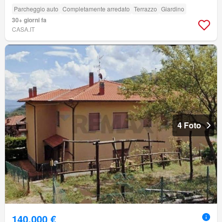
Parcheggio auto
Completamente arredato
Terrazzo
Giardino
30+ giorni fa
CASA.IT
4 Foto
140.000 €