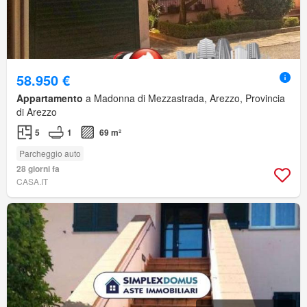
58.950 €
Appartamento
a Madonna di Mezzastrada, Arezzo, Provincia
di Arezzo
5
1
69 m²
Parcheggio auto
28 giorni fa
CASA.IT