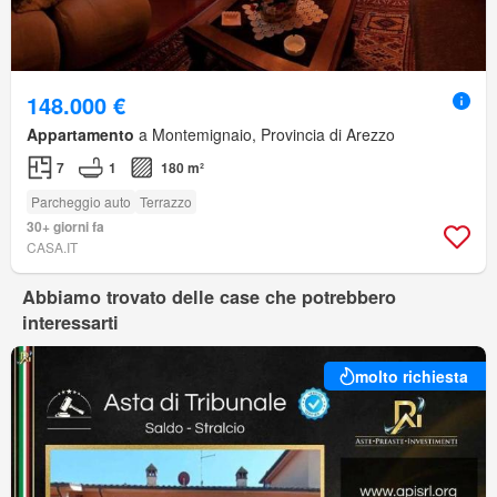
148.000 €
Appartamento
a Montemignaio, Provincia di Arezzo
7
1
180 m²
Parcheggio auto
Terrazzo
30+ giorni fa
CASA.IT
Abbiamo trovato delle case che potrebbero
interessarti
molto richiesta