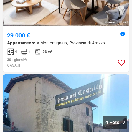
29.000 €
Appartamento
a Montemignaio, Provincia di Arezzo
4
1
96 m²
30+ giorni fa
CASA.IT
4 Foto