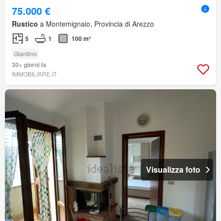
75.000 €
Rustico
a Montemignaio, Provincia di Arezzo
5
1
100 m²
Giardino
30+ giorni fa
IMMOBILIARE.IT
Visualizza foto