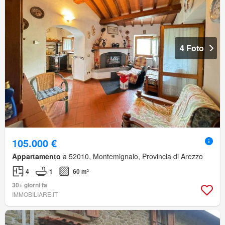
4 Foto
105.000 €
Appartamento
a 52010, Montemignaio, Provincia di Arezzo
4
1
60 m²
30+ giorni fa
IMMOBILIARE.IT