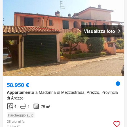
Visualizza foto
58.950 €
Appartamento
a Madonna di Mezzastrada, Arezzo, Provincia
di Arezzo
4
1
70 m²
Parcheggio auto
28 giorni fa
CASA.IT