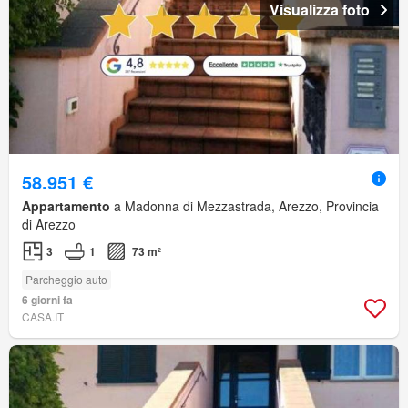
Visualizza foto
58.951 €
Appartamento
a Madonna di Mezzastrada, Arezzo, Provincia
di Arezzo
3
1
73 m²
Parcheggio auto
6 giorni fa
CASA.IT