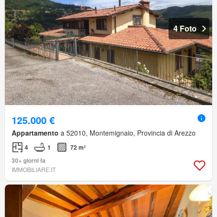
4 Foto
125.000 €
Appartamento
a 52010, Montemignaio, Provincia di Arezzo
4
1
72 m²
30+ giorni fa
IMMOBILIARE.IT