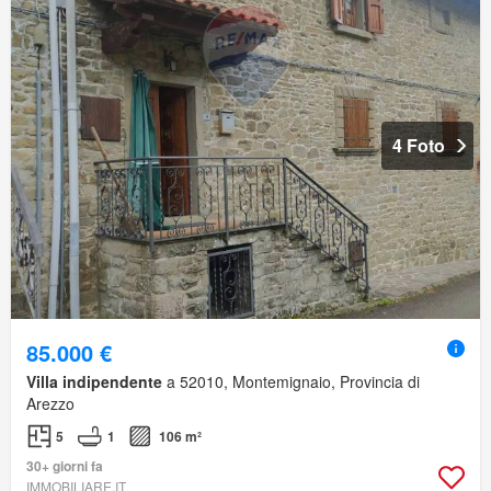
4 Foto
85.000 €
Villa indipendente
a 52010, Montemignaio, Provincia di
Arezzo
5
1
106 m²
30+ giorni fa
IMMOBILIARE.IT