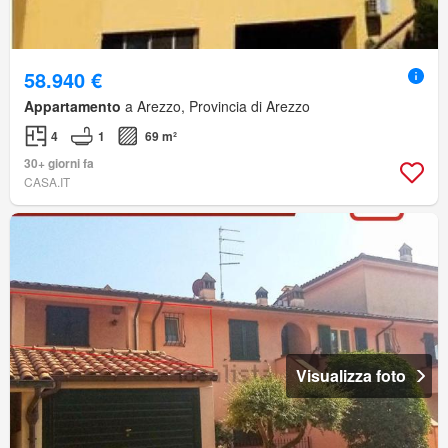
58.940 €
Appartamento
a Arezzo, Provincia di Arezzo
4
1
69 m²
30+ giorni fa
CASA.IT
Visualizza foto