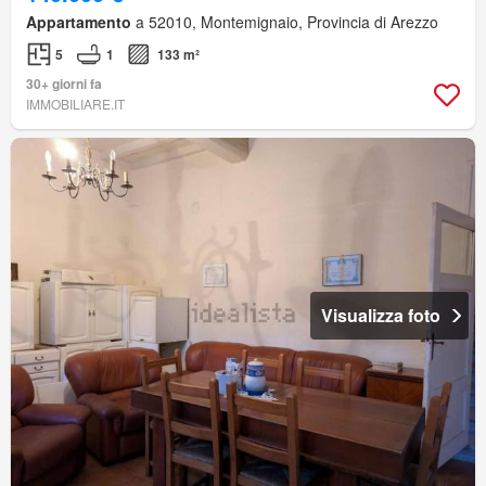
Appartamento
a 52010, Montemignaio, Provincia di Arezzo
5
1
133 m²
30+ giorni fa
IMMOBILIARE.IT
Visualizza foto