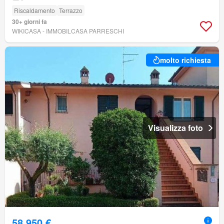
Riscaldamento
Terrazzo
30+ giorni fa
WIKICASA - IMMOBILCASA PARRESCHI
molto richiesta
Visualizza foto
58.950 €