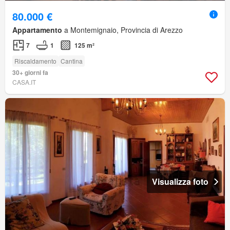
80.000 €
Appartamento
a Montemignaio, Provincia di Arezzo
7
1
125 m²
Riscaldamento
Cantina
30+ giorni fa
CASA.IT
Visualizza foto