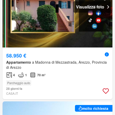
Visualizza foto
58.950 €
Appartamento
a Madonna di Mezzastrada, Arezzo, Provincia
di Arezzo
4
1
70 m²
Parcheggio auto
28 giorni fa
CASA.IT
molto richiesta