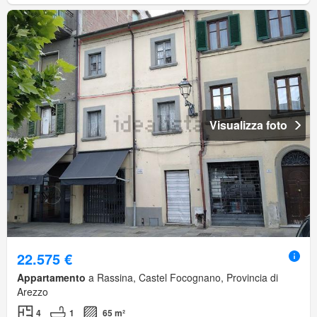
Visualizza foto
22.575 €
Appartamento
a Rassina, Castel Focognano, Provincia di
Arezzo
4
1
65 m²