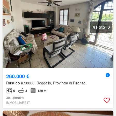
4 Foto
260.000 €
Rustico
a 50066, Reggello, Provincia di Firenze
6
3
120 m²
30+ giorni fa
IMMOBILIARE.IT