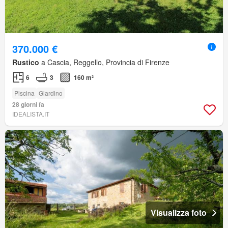
370.000 €
Rustico
a Cascia, Reggello, Provincia di Firenze
6
3
160 m²
Piscina
Giardino
28 giorni fa
IDEALISTA.IT
Visualizza foto