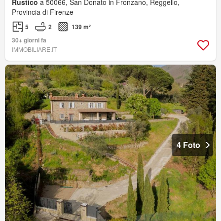
Rustico
a 50066, San Donato in Fronzano, Reggello,
Provincia di Firenze
5
2
139 m²
30+ giorni fa
IMMOBILIARE.IT
4 Foto