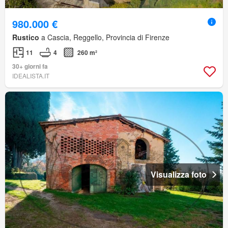
980.000 €
Rustico
a Cascia, Reggello, Provincia di Firenze
11
4
260 m²
30+ giorni fa
IDEALISTA.IT
Visualizza foto