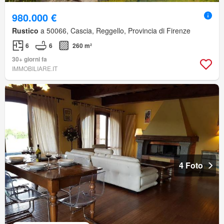
980.000 €
Rustico
a 50066, Cascia, Reggello, Provincia di Firenze
6
6
260 m²
30+ giorni fa
IMMOBILIARE.IT
4 Foto