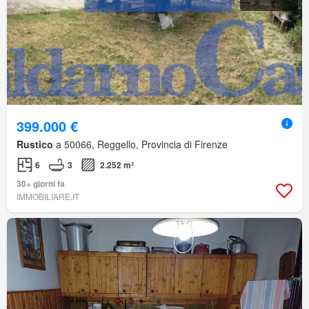
399.000 €
Rustico
a 50066, Reggello, Provincia di Firenze
6
3
2.252 m²
30+ giorni fa
IMMOBILIARE.IT