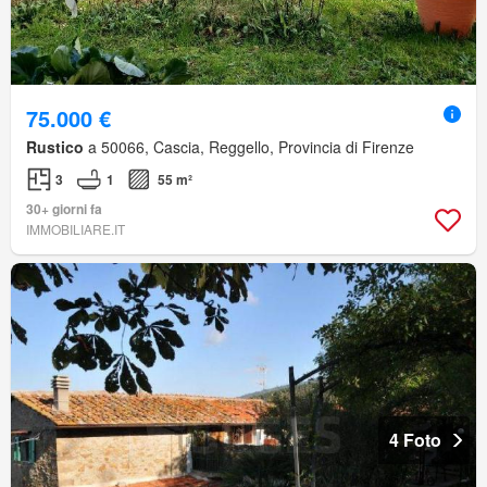
75.000 €
Rustico
a 50066, Cascia, Reggello, Provincia di Firenze
3
1
55 m²
30+ giorni fa
IMMOBILIARE.IT
4 Foto