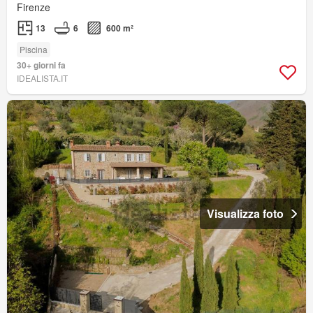
Firenze
13
6
600 m²
Piscina
30+ giorni fa
IDEALISTA.IT
Visualizza foto