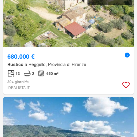
680.000 €
Rustico
a Reggello, Provincia di Firenze
13
2
650 m²
30+ giorni fa
IDEALISTA.IT