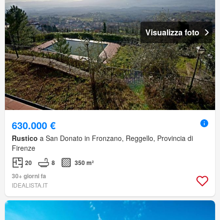
Visualizza foto
630.000 €
Rustico
a San Donato in Fronzano, Reggello, Provincia di
Firenze
20
8
350 m²
30+ giorni fa
IDEALISTA.IT