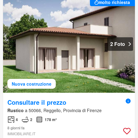
molto richiesta
2 Foto
Nuova costruzione
Consultare il prezzo
Rustico
a 50066, Reggello, Provincia di Firenze
4
2
178 m²
8 giorni fa
IMMOBILIARE.IT