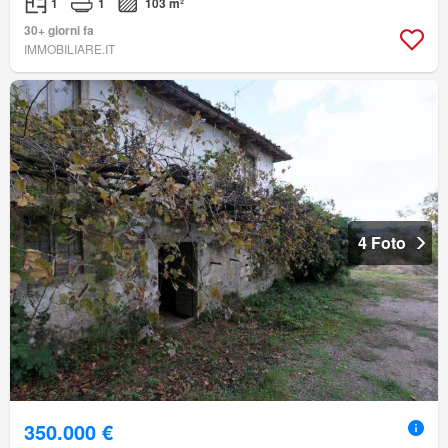
1
1
103 m²
30+ giorni fa
IMMOBILIARE.IT
4 Foto
350.000 €