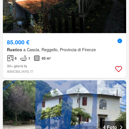
85.000 €
Rustico
a Cascia, Reggello, Provincia di Firenze
6
1
85 m²
30+ giorni fa
IMMOBILIARE.IT
4 Foto