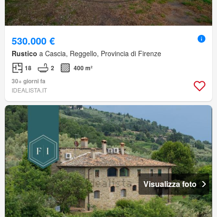
530.000 €
Rustico
a Cascia, Reggello, Provincia di Firenze
18
2
400 m²
30+ giorni fa
IDEALISTA.IT
Visualizza foto