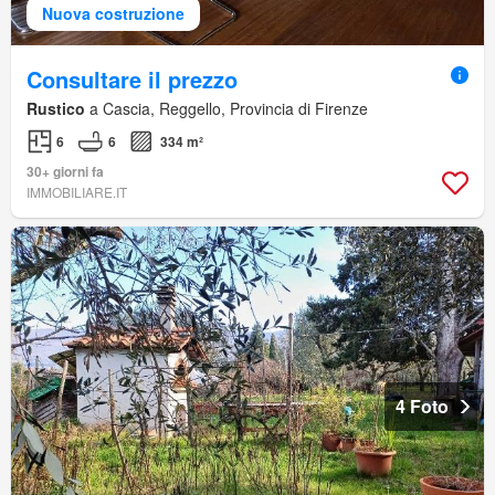
Nuova costruzione
Consultare il prezzo
Rustico
a Cascia, Reggello, Provincia di Firenze
6
6
334 m²
30+ giorni fa
IMMOBILIARE.IT
4 Foto