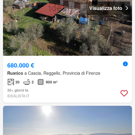
Visualizza foto
680.000 €
Rustico
a Cascia, Reggello, Provincia di Firenze
30
2
900 m²
30+ giorni fa
IDEALISTA.IT