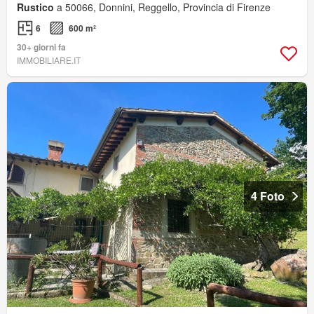
Rustico
a 50066, Donnini, Reggello, Provincia di Firenze
6
600 m²
30+ giorni fa
IMMOBILIARE.IT
4 Foto