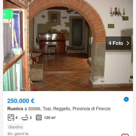
4 Foto
250.000 €
Rustico
a 50066, Tosi, Reggello, Provincia di Firenze
4
2
120 m²
Giardino
30+ giorni fa