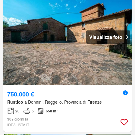
Visualizza foto
750.000 €
Rustico
a Donnini, Reggello, Provincia di Firenze
20
5
650 m²
30+ giorni fa
IDEALISTA.IT