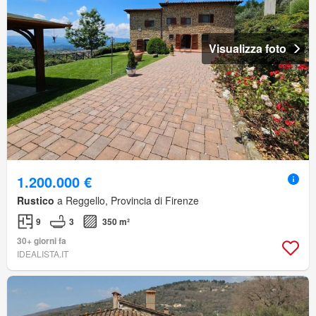
Visualizza foto
1.200.000 €
Rustico
a Reggello, Provincia di Firenze
9
3
350 m²
30+ giorni fa
IDEALISTA.IT