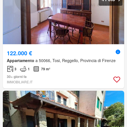
122.000 €
Appartamento
a 50066, Tosi, Reggello, Provincia di Firenze
3
1
79 m²
30+ giorni fa
IMMOBILIARE.IT