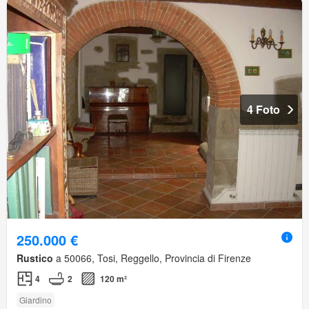
4 Foto
250.000 €
Rustico
a 50066, Tosi, Reggello, Provincia di Firenze
4
2
120 m²
Giardino