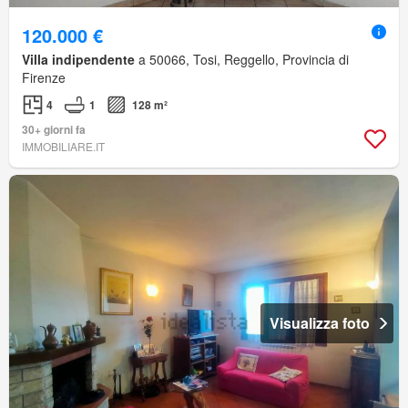
120.000 €
Villa indipendente
a 50066, Tosi, Reggello, Provincia di
Firenze
4
1
128 m²
30+ giorni fa
IMMOBILIARE.IT
Visualizza foto