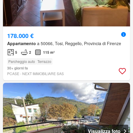
178.000 €
Appartamento
a 50066, Tosi, Reggello, Provincia di Firenze
5
2
115 m²
Parcheggio auto
Terrazzo
30+ giorni fa
PCASE - NEXT IMMOBILIARE SAS
Visualizza foto