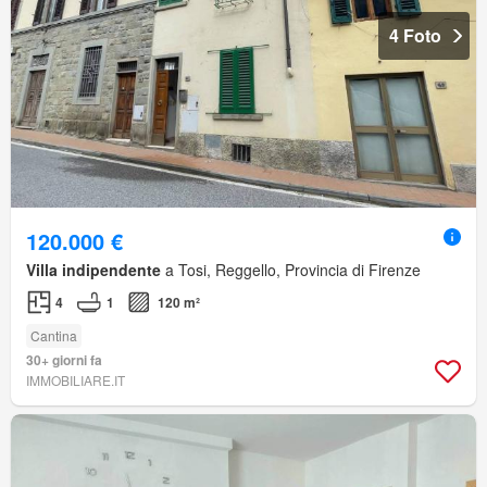
4 Foto
120.000 €
Villa indipendente
a Tosi, Reggello, Provincia di Firenze
4
1
120 m²
Cantina
30+ giorni fa
IMMOBILIARE.IT