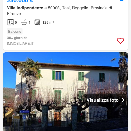
Villa indipendente
a 50066, Tosi, Reggello, Provincia di
Firenze
5
1
125 m²
Balcone
30+ giorni fa
IMMOBILIARE.IT
Visualizza foto