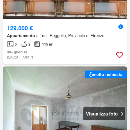
129.000 €
Appartamento
a Tosi, Reggello, Provincia di Firenze
5
2
115 m²
30+ giorni fa
IMMOBILIARE.IT
molto richiesta
Visualizza foto