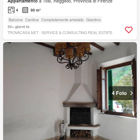
Appartamento
a Tosi, Reggello, Provincia di Firenze
4
90 m²
Balcone
Cantina
Completamente arredato
Giardino
30+ giorni fa
TROVACASA.NET - SERVICE & CONSULTING REAL ESTATE
4 Foto