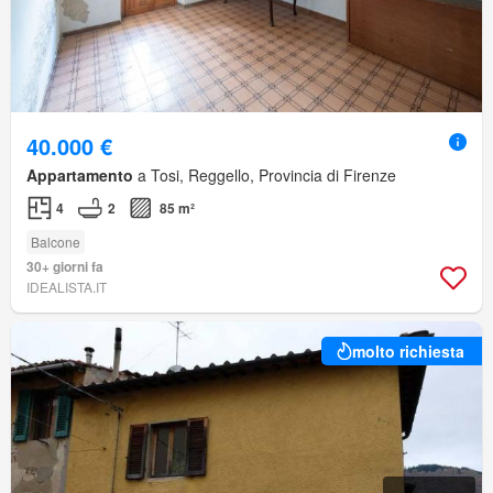
40.000 €
Appartamento
a Tosi, Reggello, Provincia di Firenze
4
2
85 m²
Balcone
30+ giorni fa
IDEALISTA.IT
molto richiesta