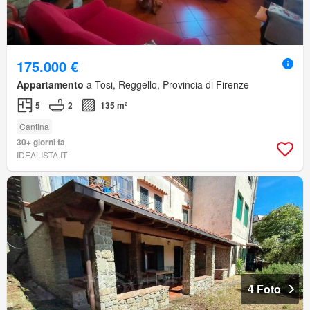
175.000 €
Appartamento
a Tosi, Reggello, Provincia di Firenze
5
2
135 m²
Cantina
30+ giorni fa
IDEALISTA.IT
4 Foto