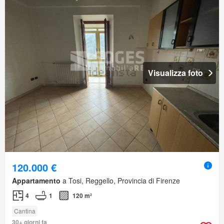
Visualizza foto
120.000 €
Appartamento
a Tosi, Reggello, Provincia di Firenze
4
1
120 m²
Cantina
30+ giorni fa