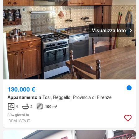
Visualizza foto
130.000 €
Appartamento
a Tosi, Reggello, Provincia di Firenze
4
2
100 m²
30+ giorni fa
IDEALISTA.IT