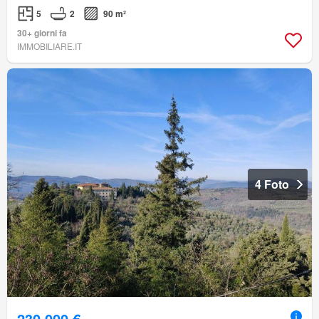
5
2
90 m²
30+ giorni fa
IMMOBILIARE.IT
4 Foto
230.000 €