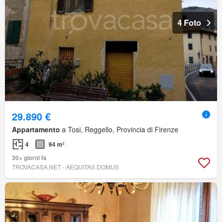
4 Foto
29.890 €
Appartamento
a Tosi, Reggello, Provincia di Firenze
4
94 m²
30+ giorni fa
TROVACASA.NET - AEQUITAS DOMUS