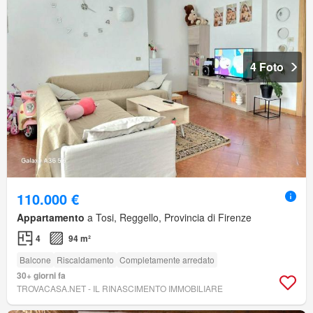
4 Foto
110.000 €
Appartamento
a Tosi, Reggello, Provincia di Firenze
4
94 m²
Balcone
Riscaldamento
Completamente arredato
30+ giorni fa
TROVACASA.NET - IL RINASCIMENTO IMMOBILIARE