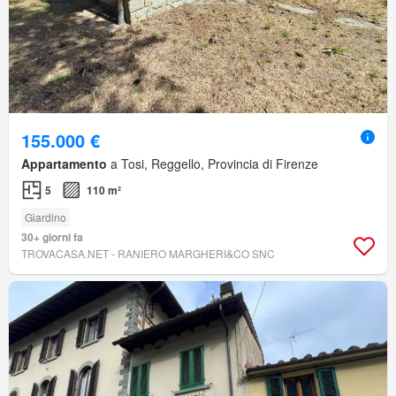
155.000 €
Appartamento
a Tosi, Reggello, Provincia di Firenze
5
110 m²
Giardino
30+ giorni fa
TROVACASA.NET - RANIERO MARGHERI&CO SNC