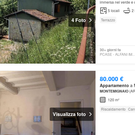
immersa nel verde e c
5
locali
2
4 Foto
Terrazzo
30+ giorni fa
PCASE - ALFANI IMMOB
80.000 €
Appartamento
a M
MONTEMIGNAIO
(AR
120 m²
Riscaldamento
Can
Visualizza foto