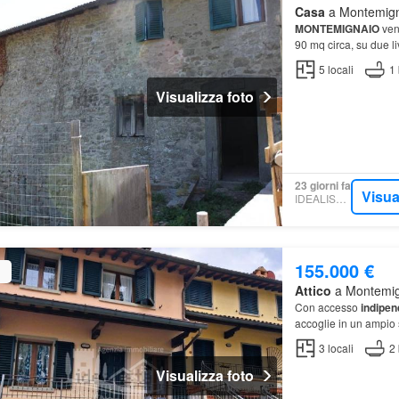
Casa
a Montemigna
MONTEMIGNAIO
vend
90 mq circa, su due li
5
locali
1
Visualizza foto
23 giorni fa
Visua
IDEALISTA.IT
155.000 €
Attico
a Montemign
Con accesso
indipen
accoglie in un ampio 
3
locali
2
Visualizza foto