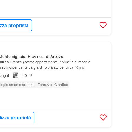
izza proprietà
ontemignaio, Provincia di Arezzo
i da Firenze ) ottimo appartamento in
villetta
di recente
sso indipendente da giardino privato per circa 70 mq,
bagni
110 m²
mpletamente arredato
Terrazzo
Giardino
lizza proprietà