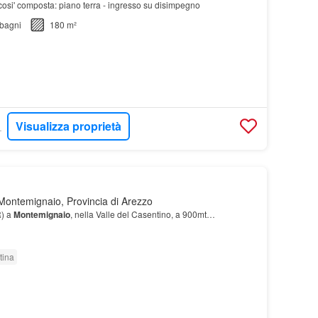
osi' composta: piano terra - ingresso su disimpegno
bagni
180 m²
Visualizza proprietà
ILIARE
ontemignaio, Provincia di Arezzo
) a
Montemignaio
, nella Valle del Casentino, a 900mt…
tina