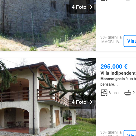
4 Foto
30+ giorni fa
Vis
IMMOBILIARE.IT
295.000 €
Villa indipendent
Montemignaio
è un b
pensare…
6
locali
2
4 Foto
30+ giorni fa
Vis