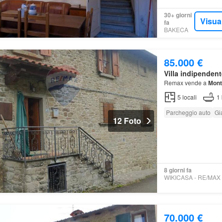
30+ giorni
Visua
fa
BAKECA
85.000 €
Villa indipendent
Remax vende a
Mont
5
locali
1
Parcheggio auto
Gi
12 Foto
8 giorni fa
70.000 €