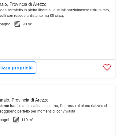
io, Provincia di Arezzo
esi terratetto in pietra libero su due lati parzialmemte ristrutturato,
velli con resede antistante mq 80 circa,
bagno
90 m²
lizza proprietà
aio, Provincia di Arezzo
dente
tramite una scalinata esterna, l'ingresso al piano rialzato ci
soggiorno perfetto per momenti di convivialità
bagni
110 m²