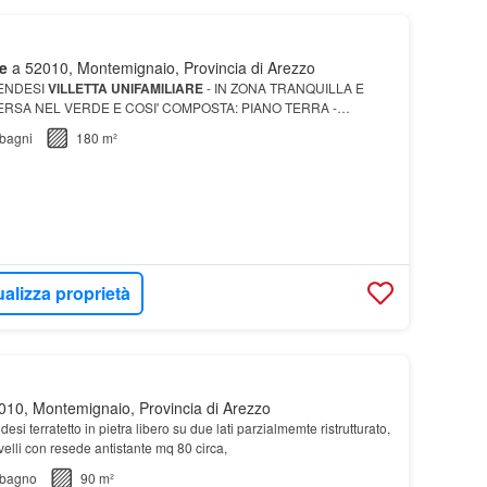
e
a 52010, Montemignaio, Provincia di Arezzo
ENDESI
VILLETTA UNIFAMILIARE
- IN ZONA TRANQUILLA E
RSA NEL VERDE E COSI' COMPOSTA: PIANO TERRA -
IMPEGNO
bagni
180 m²
ualizza proprietà
10, Montemignaio, Provincia di Arezzo
esi terratetto in pietra libero su due lati parzialmemte ristrutturato,
velli con resede antistante mq 80 circa,
bagno
90 m²