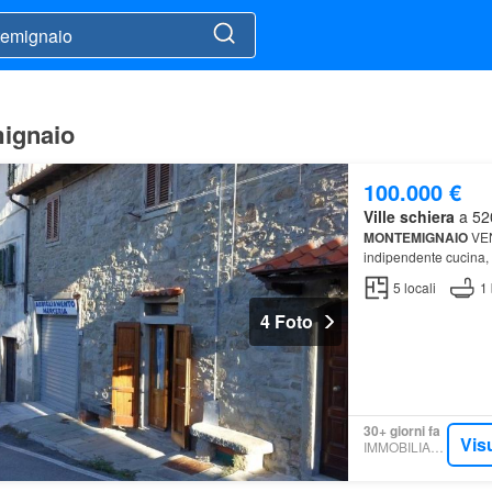
mignaio
100.000 €
Ville schiera
a 520
MONTEMIGNAIO
VEND
indipendente cucina,
ripostiglio.Ristruttura
5
locali
1
4 Foto
30+ giorni fa
Vis
IMMOBILIARE.IT