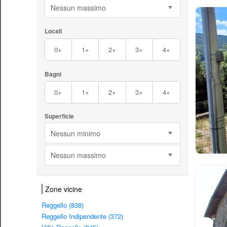
Nessun massimo
Locali
0+
1+
2+
3+
4+
Bagni
0+
1+
2+
3+
4+
Superficie
Nessun minimo
Nessun massimo
Zone vicine
Reggello (838)
Reggello Indipendente (372)