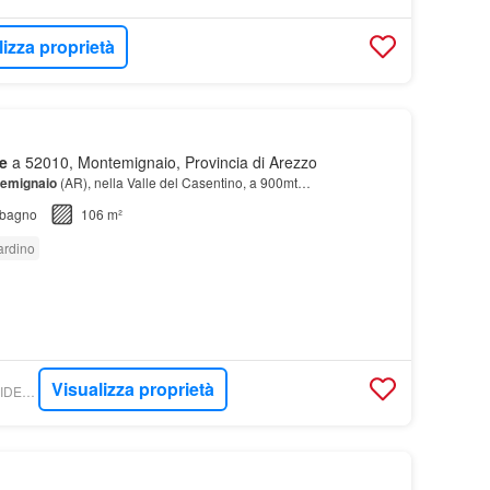
lizza proprietà
e
a 52010, Montemignaio, Provincia di Arezzo
emignaio
(AR), nella Valle del Casentino, a 900mt…
bagno
106 m²
ardino
Visualizza proprietà
WIKICASA - RE/MAX IDEALE 2 - REMAX