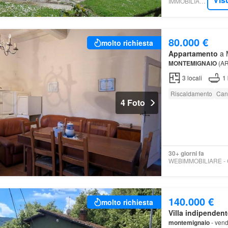
IMMOBILIARE.IT
80.000 €
molto richiesta
Appartamento
a M
MONTEMIGNAIO
(AR
3
locali
1
Riscaldamento
Can
4 Foto
30+ giorni fa
140.000 €
molto richiesta
Villa indipendent
montemignaio
- ven