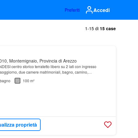
Accedi
Preferiti
1-15 di
15 case
10, Montemignaio, Provincia di Arezzo
ESI centro storico terratetto libero su 2 lati con ingresso
 soggiorno, due camere matrimoniali, bagno, camino,
zione
bagno
100 m²
ualizza proprietà