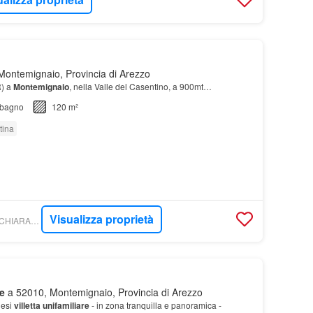
ontemignaio, Provincia di Arezzo
) a
Montemignaio
, nella Valle del Casentino, a 900mt…
bagno
120 m²
tina
Visualizza proprietà
WEBIMMOBILIARE - CHIARAMONTI IMMOBILIARE
e
a 52010, Montemignaio, Provincia di Arezzo
desi
villetta unifamiliare
- in zona tranquilla e panoramica -