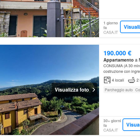
1 giorno
Visual
fa
CASA.IT
190.000 €
Appartamento
a M
CONSUMA (A 30 minut
costruzione con ingre
4
locali
2
Visualizza foto
Parcheggio auto
Co
30+ giorni
Visua
fa
CASA.IT