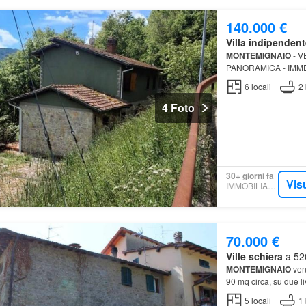
140.000 €
Villa indipendent
MONTEMIGNAIO
- V
PANORAMICA - IMME
INGRESSO SU DIS
6
locali
2
4 Foto
30+ giorni fa
Vis
IMMOBILIARE.IT
70.000 €
Ville schiera
a 520
MONTEMIGNAIO
vend
90 mq circa, su due li
5
locali
1