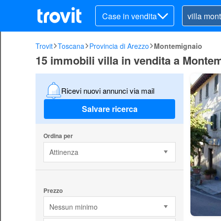
Case in vendita
Trovit
Toscana
Provincia di Arezzo
Montemignaio
15 immobili villa in vendita a Monte
Ricevi nuovi annunci via mail
Salvare ricerca
Ordina per
Attinenza
Prezzo
Nessun minimo