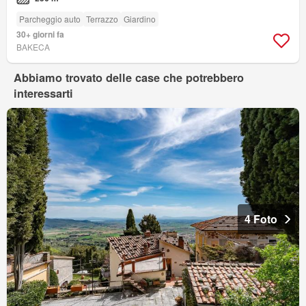
Parcheggio auto
Terrazzo
Giardino
30+ giorni fa
BAKECA
Abbiamo trovato delle case che potrebbero
interessarti
4 Foto