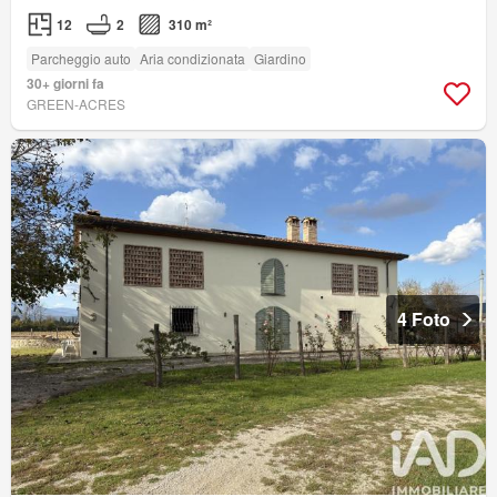
12
2
310 m²
Parcheggio auto
Aria condizionata
Giardino
30+ giorni fa
GREEN-ACRES
4 Foto