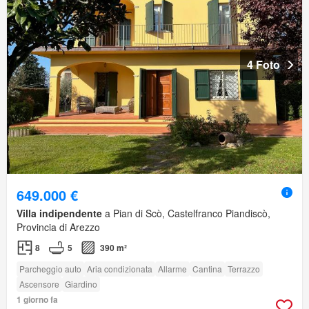
4 Foto
649.000 €
Villa indipendente
a Pian di Scò, Castelfranco Piandiscò,
Provincia di Arezzo
8
5
390 m²
Parcheggio auto
Aria condizionata
Allarme
Cantina
Terrazzo
Ascensore
Giardino
1 giorno fa