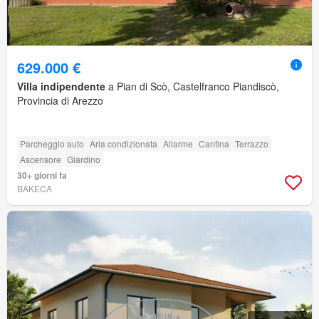
629.000 €
Villa indipendente
a Pian di Scò, Castelfranco Piandiscò,
Provincia di Arezzo
Parcheggio auto
Aria condizionata
Allarme
Cantina
Terrazzo
Ascensore
Giardino
30+ giorni fa
BAKECA