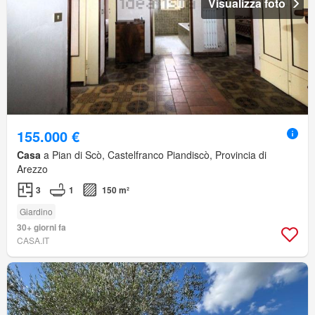
Visualizza foto
155.000 €
Casa
a Pian di Scò, Castelfranco Piandiscò, Provincia di
Arezzo
3
1
150 m²
Giardino
30+ giorni fa
CASA.IT