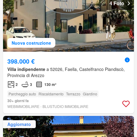
4 Foto
Nuova costruzione
398.000 €
Villa indipendente
a 52026, Faella, Castelfranco Piandiscò,
Provincia di Arezzo
2
3
130 m²
Parcheggio auto
Riscaldamento
Terrazzo
Giardino
30+ giorni fa
WEBIMMOBILIARE - BLUSTUDIO IMMOBILIARE
Aggiornato