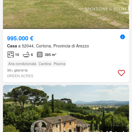
995.000 €
Casa
a 52044, Cortona, Provincia di Arezzo
10
6
385 m²
Aria condizionata
Cantina
Piscina
30+ giorni fa
GREEN-ACRES