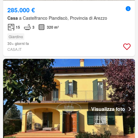
285.000 €
Casa
a Castelfranco Piandiscò, Provincia di Arezzo
15
3
320 m²
Giardino
30+ giorni fa
CASA.IT
Visualizza foto