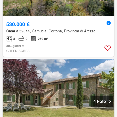
530.000 €
Casa
a 52044, Camucia, Cortona, Provincia di Arezzo
8
2
250 m²
30+ giorni fa
GREEN-ACRES
4 Foto