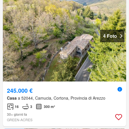
4 Foto
245.000 €
Casa
a 52044, Camucia, Cortona, Provincia di Arezzo
16
3
300 m²
30+ giorni fa
GREEN-ACRES