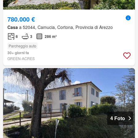
780.000 €
Casa
a 52044, Camucia, Cortona, Provincia di Arezzo
6
3
286 m²
Parcheggio auto
30+ giorni fa
GREEN-ACRES
4 Foto