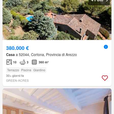
380.000 €
Casa
a 52044, Cortona, Provincia di Arezzo
10
3
360 m²
Terrazzo
Piscina
Giardino
30+ giorni fa
GREEN-ACRES