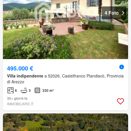
4 Foto
495.000 €
Villa indipendente
a 52026, Castelfranco Piandiscò, Provincia
di Arezzo
6
3
330 m²
30+ giorni fa
IMMOBILIARE.IT