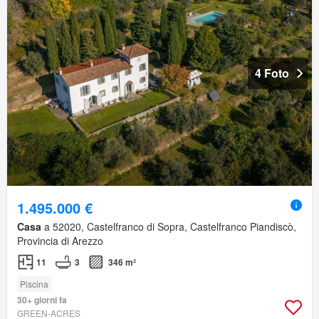
4 Foto
1.495.000 €
Casa
a 52020, Castelfranco di Sopra, Castelfranco Piandiscò,
Provincia di Arezzo
11
3
346 m²
Piscina
30+ giorni fa
GREEN-ACRES