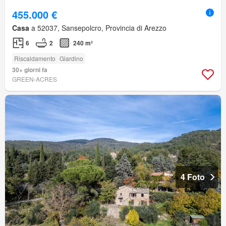
455.000 €
Casa
a 52037, Sansepolcro, Provincia di Arezzo
6
2
240 m²
Riscaldamento
Giardino
30+ giorni fa
GREEN-ACRES
4 Foto