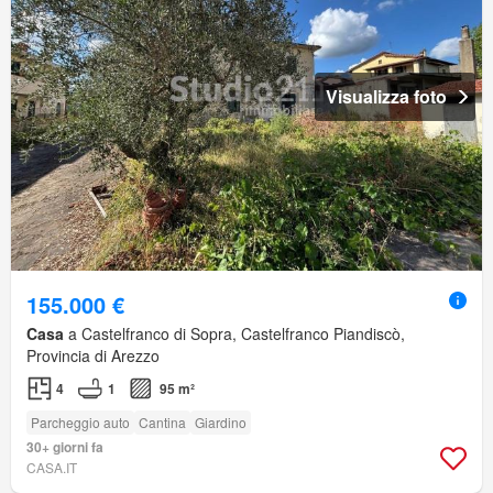
Visualizza foto
155.000 €
Casa
a Castelfranco di Sopra, Castelfranco Piandiscò,
Provincia di Arezzo
4
1
95 m²
Parcheggio auto
Cantina
Giardino
30+ giorni fa
CASA.IT