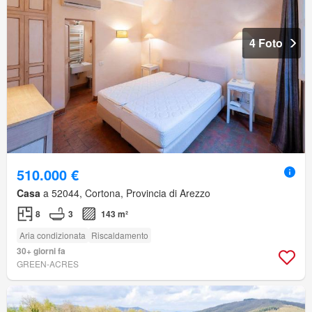
4 Foto
510.000 €
Casa
a 52044, Cortona, Provincia di Arezzo
8
3
143 m²
Aria condizionata
Riscaldamento
30+ giorni fa
GREEN-ACRES