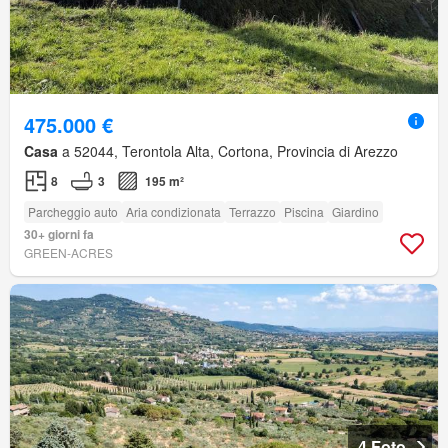
475.000 €
Casa
a 52044, Terontola Alta, Cortona, Provincia di Arezzo
8
3
195 m²
Parcheggio auto
Aria condizionata
Terrazzo
Piscina
Giardino
30+ giorni fa
GREEN-ACRES
4 Foto