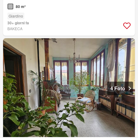
80 m²
Giardino
30+ giorni fa
BAKECA
4 Foto