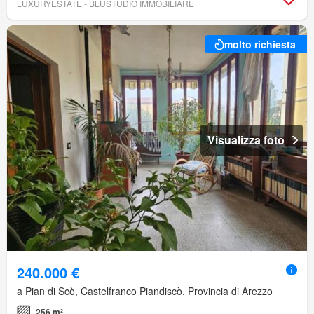
LUXURYESTATE - BLUSTUDIO IMMOBILIARE
molto richiesta
Visualizza foto
240.000 €
a Pian di Scò, Castelfranco Piandiscò, Provincia di Arezzo
256 m²