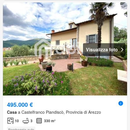
Visualizza foto
495.000 €
Casa
a Castelfranco Piandiscò, Provincia di Arezzo
10
3
330 m²
Parcheggio auto