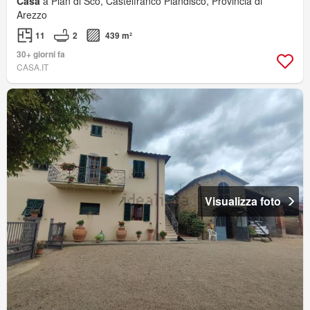
Casa
a Pian di Scò, Castelfranco Piandiscò, Provincia di
Arezzo
11
2
439 m²
30+ giorni fa
CASA.IT
Visualizza foto