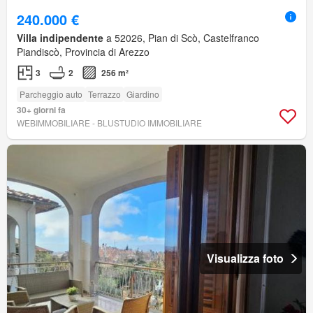
240.000 €
Villa indipendente
a 52026, Pian di Scò, Castelfranco
Piandiscò, Provincia di Arezzo
3
2
256 m²
Parcheggio auto
Terrazzo
Giardino
30+ giorni fa
WEBIMMOBILIARE - BLUSTUDIO IMMOBILIARE
Visualizza foto