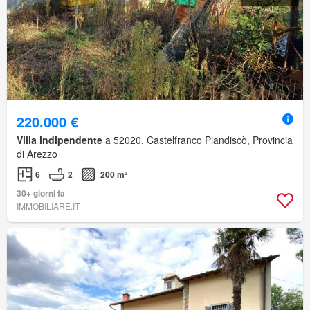
220.000 €
Villa indipendente
a 52020, Castelfranco Piandiscò, Provincia
di Arezzo
6
2
200 m²
30+ giorni fa
IMMOBILIARE.IT