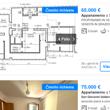
65.000 €
molto richiesta
Appartamento
a S
PROPONIAMO IN VEN
VENDITA IN GRAZIO
CAMBIO DI DESTINAZ
3
locali
1
4 Foto
30+ giorni fa
Vis
IMMOBILIARE.IT
75.000 €
molto richiesta
Appartamento
a 5
San
Giovanni
Valdar
secondo piano e comp
3
locali
1