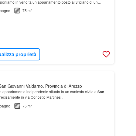
roponiamo in vendita un appartamento posto al 3°piano di un
bagno
75 m²
ualizza proprietà
an Giovanni Valdarno, Provincia di Arezzo
so appartamento indipendente situato in un contesto civile a
San
precisamente in via Concetto Marchesi.
bagno
75 m²