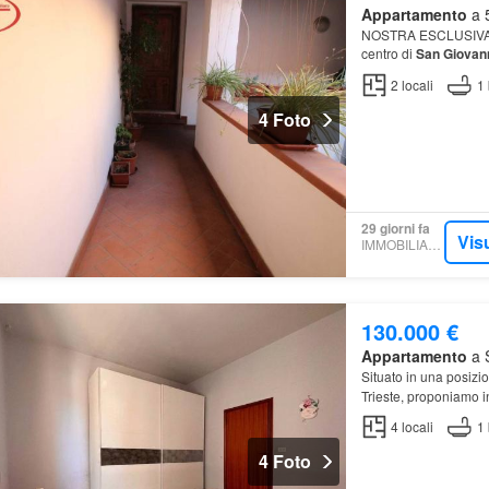
Appartamento
a 5
NOSTRA ESCLUSIVA Sco
centro di
San
Giovan
2
locali
1
4 Foto
29 giorni fa
Vis
IMMOBILIARE.IT
130.000 €
Appartamento
a S
Situato in una posizio
Trieste, proponiamo i
4
locali
1
4 Foto