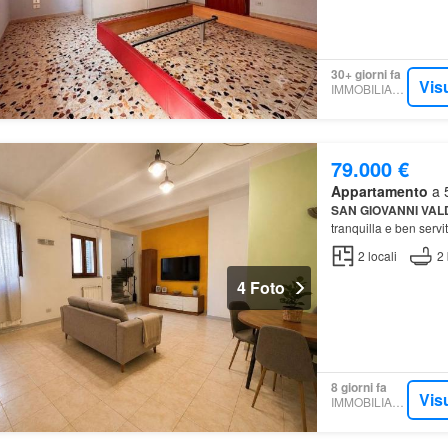
30+ giorni fa
Vis
IMMOBILIARE.IT
79.000 €
Appartamento
a 5
SAN
GIOVANNI
VAL
tranquilla e ben servi
2
locali
2
4 Foto
8 giorni fa
Vis
IMMOBILIARE.IT