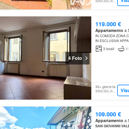
Vis
IMMOBILIARE.IT
119.000 €
Appartamento
a S
IN COMODA ZONA C
IN ESCLUSIVA APP
PALAZZINA
3
locali
1
4 Foto
30+ giorni fa
Vis
IMMOBILIARE.IT
109.000 €
Appartamento
a 5
SAN
GIOVANNI
VAL