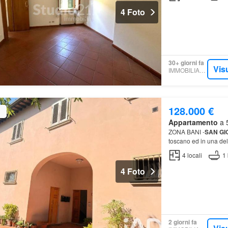
4 Foto
30+ giorni fa
Vis
IMMOBILIARE.IT
128.000 €
Appartamento
a 5
ZONA BANI -
SAN
GI
toscano ed in una del
4
locali
1
4 Foto
2 giorni fa