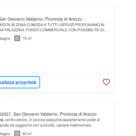
an Giovanni Valdarno, Provincia di Arezzo
DITA IN ZONA COMODA A TUTTI I SERVIZI PROPONIAMO IN
SA PALAZZINA, FONDO COMMERCIALE CON POSSIBILITA' DI
IONE D'USO A CIVILE ABITAZIONE, L' INVEST
bagno
75 m²
ualizza proprietà
2027, San Giovanni Valdarno, Provincia di Arezzo
no
, centro storico, in piccola palazzina appartamento posto al
osto da soggiorno con cucinotto, camera matrimoniale
bagno
60 m²