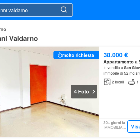
rno
nni Valdarno
38.000 €
molto richiesta
Appartamento
a 5
In vendita a
San
Giov
immobile di 52 mq situ
2
locali
1
4 Foto
30+ giorni fa
Vis
IMMOBILIARE.IT