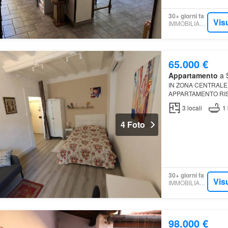
30+ giorni fa
Vis
IMMOBILIARE.IT
65.000 €
Appartamento
a S
IN ZONA CENTRALE
APPARTAMENTO RI
E BAGNO, OLTRE U
3
locali
1
4 Foto
30+ giorni fa
Vis
IMMOBILIARE.IT
98.000 €