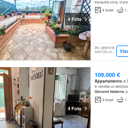
tranquilla zona, vi p
condominio
4
locali
1
4 Foto
30+ giorni fa
Vis
IMMOBILIARE.IT
109.000 €
Appartamento
a S
In vendita un delizio
Giovanni
Valdarno
, 
3
locali
1
4 Foto