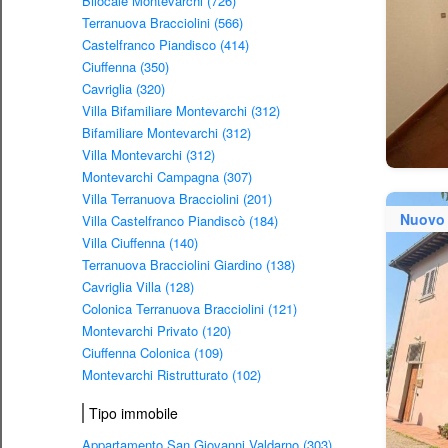
Bilocale Montevarchi (726)
Terranuova Bracciolini (566)
Castelfranco Piandisco (414)
Ciuffenna (350)
Cavriglia (320)
Villa Bifamiliare Montevarchi (312)
Bifamiliare Montevarchi (312)
Villa Montevarchi (312)
Montevarchi Campagna (307)
Villa Terranuova Bracciolini (201)
Nuovo
Villa Castelfranco Piandiscò (184)
Villa Ciuffenna (140)
Terranuova Bracciolini Giardino (138)
Cavriglia Villa (128)
Colonica Terranuova Bracciolini (121)
Montevarchi Privato (120)
Ciuffenna Colonica (109)
Montevarchi Ristrutturato (102)
Tipo immobile
Appartamento San Giovanni Valdarno (303)