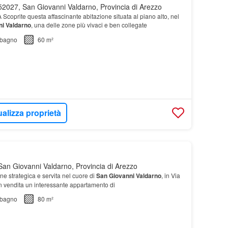
2027, San Giovanni Valdarno, Provincia di Arezzo
prite questa affascinante abitazione situata al piano alto, nel
ni
Valdarno
, una delle zone più vivaci e ben collegate
bagno
60 m²
ualizza proprietà
an Giovanni Valdarno, Provincia di Arezzo
ne strategica e servita nel cuore di
San
Giovanni
Valdarno
, in Via
n vendita un interessante appartamento di
bagno
80 m²