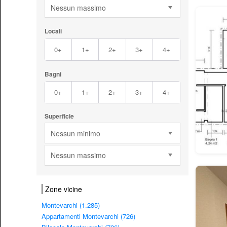
Nessun massimo
Locali
0+
1+
2+
3+
4+
Bagni
0+
1+
2+
3+
4+
Superficie
Nessun minimo
Nessun massimo
Zone vicine
Montevarchi (1.285)
Appartamenti Montevarchi (726)