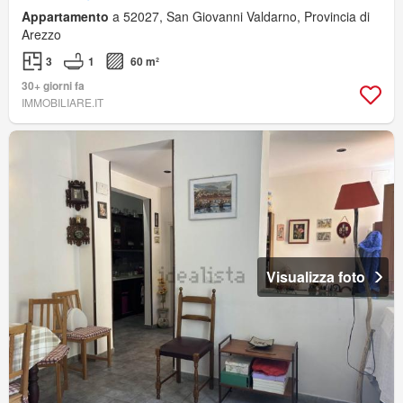
Appartamento
a 52027, San Giovanni Valdarno, Provincia di
Arezzo
3
1
60 m²
30+ giorni fa
IMMOBILIARE.IT
Visualizza foto