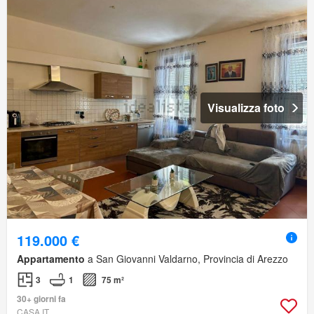
Visualizza foto
119.000 €
Appartamento
a San Giovanni Valdarno, Provincia di Arezzo
3
1
75 m²
30+ giorni fa
CASA.IT