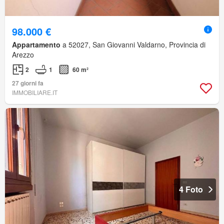
98.000 €
Appartamento
a 52027, San Giovanni Valdarno, Provincia di
Arezzo
2
1
60 m²
27 giorni fa
IMMOBILIARE.IT
4 Foto