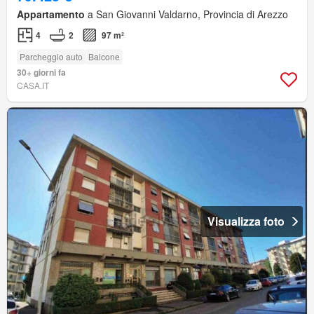
Appartamento
a San Giovanni Valdarno, Provincia di Arezzo
4
2
97 m²
Parcheggio auto
Balcone
30+ giorni fa
CASA.IT
Visualizza foto