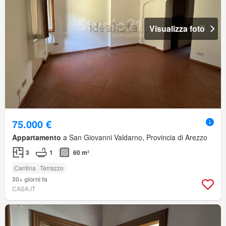
Visualizza foto
75.000 €
Appartamento
a San Giovanni Valdarno, Provincia di Arezzo
3
1
60 m²
Cantina
Terrazzo
30+ giorni fa
CASA.IT