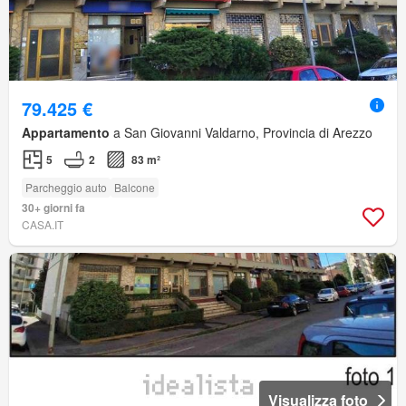
79.425 €
Appartamento
a San Giovanni Valdarno, Provincia di Arezzo
5
2
83 m²
Parcheggio auto
Balcone
30+ giorni fa
CASA.IT
Visualizza foto