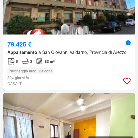
79.425 €
Appartamento
a San Giovanni Valdarno, Provincia di Arezzo
6
2
83 m²
Parcheggio auto
Balcone
30+ giorni fa
CASA.IT