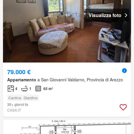
Visualizza foto
79.000 €
Appartamento
a San Giovanni Valdarno, Provincia di Arezzo
4
1
65 m²
Cantina
Giardino
30+ giorni fa
CASA.IT