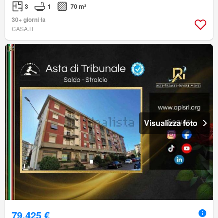
3
1
70 m²
30+ giorni fa
CASA.IT
Visualizza foto
79.425 €