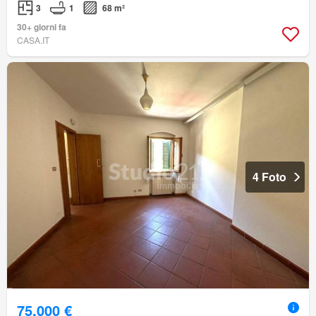
3
1
68 m²
30+ giorni fa
CASA.IT
4 Foto
75.000 €