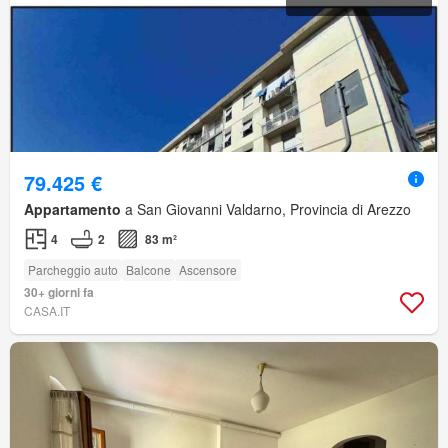
79.425 €
Appartamento
a San Giovanni Valdarno, Provincia di Arezzo
4
2
83 m²
Parcheggio auto
Balcone
Ascensore
30+ giorni fa
CASA.IT