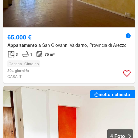
65.000 €
Appartamento
a San Giovanni Valdarno, Provincia di Arezzo
3
1
75 m²
Cantina
Giardino
30+ giorni fa
CASA.IT
molto richiesta
4 Foto