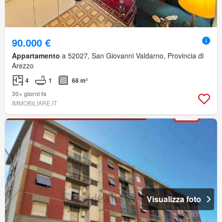
90.000 €
Appartamento
a 52027, San Giovanni Valdarno, Provincia di
Arezzo
4
1
68 m²
30+ giorni fa
IMMOBILIARE.IT
Visualizza foto