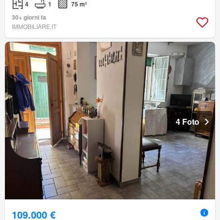
4
1
75 m²
30+ giorni fa
IMMOBILIARE.IT
4 Foto
109.000 €