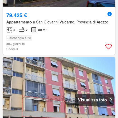
79.425 €
Appartamento
a San Giovanni Valdarno, Provincia di Arezzo
5
2
80 m²
Parcheggio auto
30+ giorni fa
CASA.IT
Visualizza foto