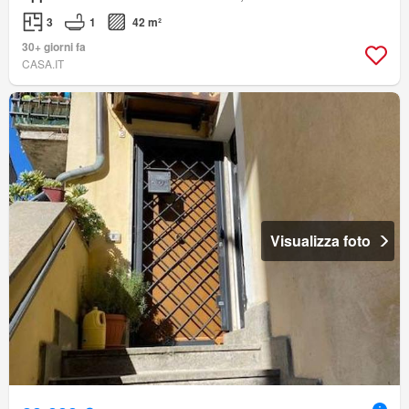
3
1
42 m²
30+ giorni fa
CASA.IT
Visualizza foto