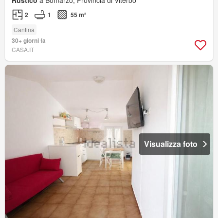
2
1
55 m²
Cantina
30+ giorni fa
CASA.IT
Visualizza foto