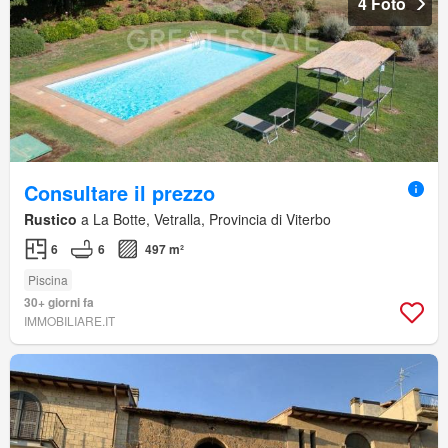
4 Foto
Consultare il prezzo
Rustico
a La Botte, Vetralla, Provincia di Viterbo
6
6
497 m²
Piscina
30+ giorni fa
IMMOBILIARE.IT