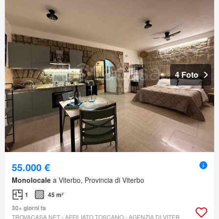
4 Foto
55.000 €
Monolocale
a Viterbo, Provincia di Viterbo
1
45 m²
30+ giorni fa
TROVACASA.NET - AFFILIATO TOSCANO - AGENZIA DI VITERBO