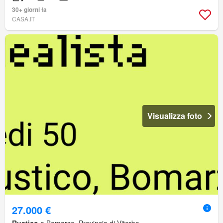
30+ giorni fa
CASA.IT
Visualizza foto
27.000 €
Rustico
a Bomarzo, Provincia di Viterbo