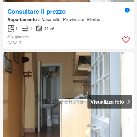
Consultare il prezzo
Appartamento
a Vasanello, Provincia di Viterbo
1
1
24 m²
30+ giorni fa
CASA.IT
Visualizza foto