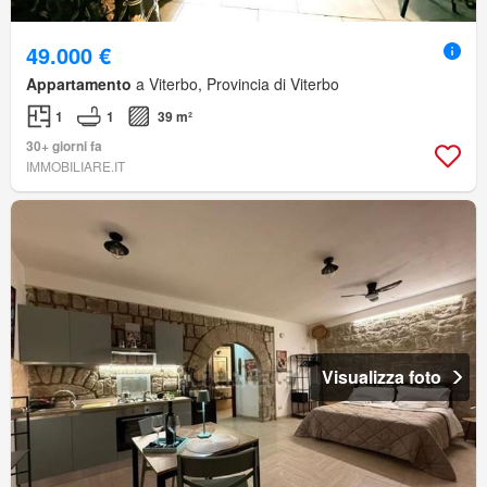
49.000 €
Appartamento
a Viterbo, Provincia di Viterbo
1
1
39 m²
30+ giorni fa
IMMOBILIARE.IT
Visualizza foto