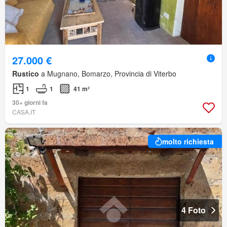
27.000 €
Rustico
a Mugnano, Bomarzo, Provincia di Viterbo
1
1
41 m²
30+ giorni fa
CASA.IT
molto richiesta
4 Foto