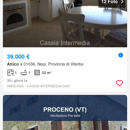
12 Foto
39.000 €
Attico
a 01036, Nepi, Provincia di Viterbo
1
1
52 m²
30+ giorni fa
WIKICASA - CASSIA INTERMEDIA SAS