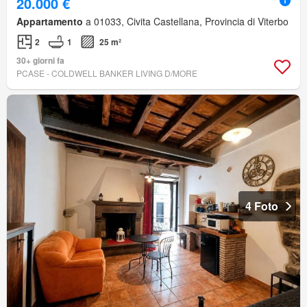
20.000 €
Appartamento
a 01033, Civita Castellana, Provincia di Viterbo
2
1
25 m²
30+ giorni fa
PCASE - COLDWELL BANKER LIVING D/MORE
4 Foto