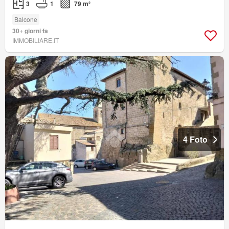
3
1
79 m²
Balcone
30+ giorni fa
IMMOBILIARE.IT
4 Foto