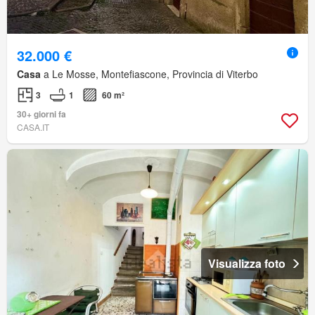
32.000 €
Casa
a Le Mosse, Montefiascone, Provincia di Viterbo
3
1
60 m²
30+ giorni fa
CASA.IT
Visualizza foto