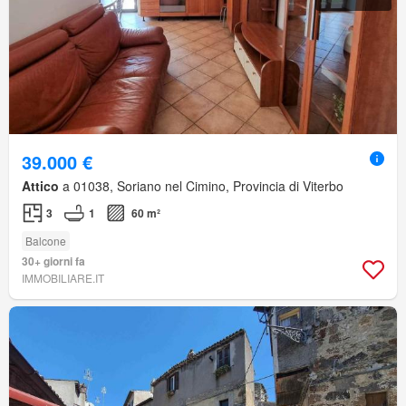
39.000 €
Attico
a 01038, Soriano nel Cimino, Provincia di Viterbo
3
1
60 m²
Balcone
30+ giorni fa
IMMOBILIARE.IT