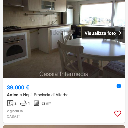
Visualizza foto
39.000 €
Attico
a Nepi, Provincia di Viterbo
2
1
52 m²
2 giorni fa
CASA.IT