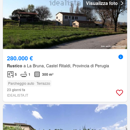
Visualizza foto
280.000 €
Rustico
a La Bruna, Castel Ritaldi, Provincia di Perugia
5
1
300 m²
Parcheggio auto
Terrazzo
23 giorni fa
IDEALISTA.IT