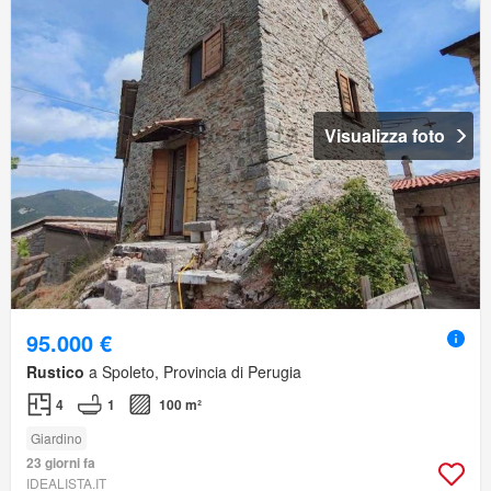
Visualizza foto
95.000 €
Rustico
a Spoleto, Provincia di Perugia
4
1
100 m²
Giardino
23 giorni fa
IDEALISTA.IT