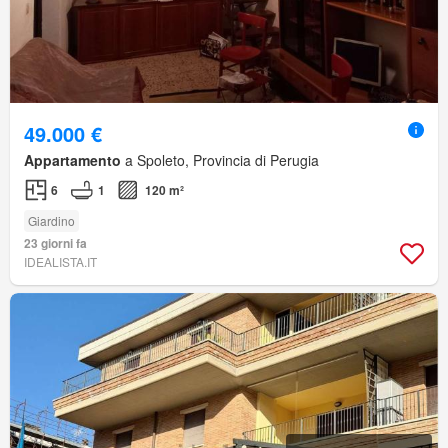
49.000 €
Appartamento
a Spoleto, Provincia di Perugia
6
1
120 m²
Giardino
23 giorni fa
IDEALISTA.IT