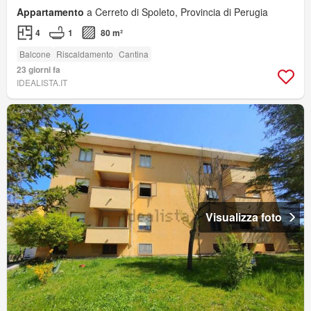
Appartamento
a Cerreto di Spoleto, Provincia di Perugia
4
1
80 m²
Balcone
Riscaldamento
Cantina
23 giorni fa
IDEALISTA.IT
Visualizza foto