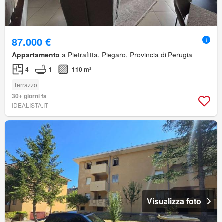
87.000 €
Appartamento
a Pietrafitta, Piegaro, Provincia di Perugia
4
1
110 m²
Terrazzo
30+ giorni fa
IDEALISTA.IT
Visualizza foto