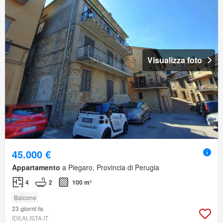
Visualizza foto
45.000 €
Appartamento
a Piegaro, Provincia di Perugia
4
2
100 m²
Balcone
23 giorni fa
IDEALISTA.IT