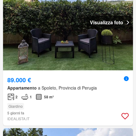
Visualizza foto
89.000 €
Appartamento
a Spoleto, Provincia di Perugia
2
1
58 m²
Giardino
5 giorni fa
IDEALISTA.IT