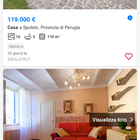
119.000 €
Casa
a Spoleto, Provincia di Perugia
10
3
170 m²
Giardino
23 giorni fa
IDEALISTA.IT
Visualizza foto