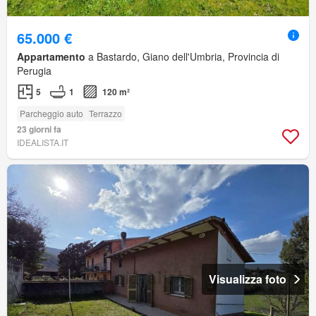
65.000 €
Appartamento
a Bastardo, Giano dell'Umbria, Provincia di
Perugia
5
1
120 m²
Parcheggio auto
Terrazzo
23 giorni fa
IDEALISTA.IT
Visualizza foto