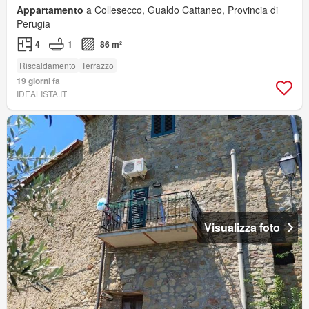
Appartamento
a Collesecco, Gualdo Cattaneo, Provincia di
Perugia
4
1
86 m²
Riscaldamento
Terrazzo
19 giorni fa
IDEALISTA.IT
Visualizza foto