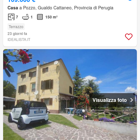
Casa
a Pozzo, Gualdo Cattaneo, Provincia di Perugia
7
1
150 m²
Terrazzo
23 giorni fa
IDEALISTA.IT
Visualizza foto