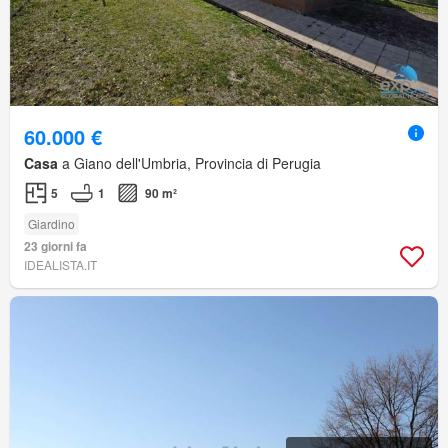
60.000 €
Casa
a Giano dell'Umbria, Provincia di Perugia
5
1
90 m²
Giardino
23 giorni fa
IDEALISTA.IT