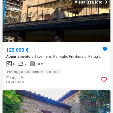
Visualizza foto
125.000 €
Appartamento
a Tavernelle, Panicale, Provincia di Perugia
4
2
90 m²
Parcheggio auto
Terrazzo
Ascensore
30+ giorni fa
IDEALISTA.IT