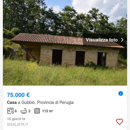
Visualizza foto
75.000 €
Casa
a Gubbio, Provincia di Perugia
6
2
115 m²
16 giorni fa
IDEALISTA.IT