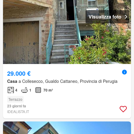
Visualizza foto
29.000 €
Casa
a Collesecco, Gualdo Cattaneo, Provincia di Perugia
4
1
70 m²
Terrazzo
23 giorni fa
IDEALISTA.IT