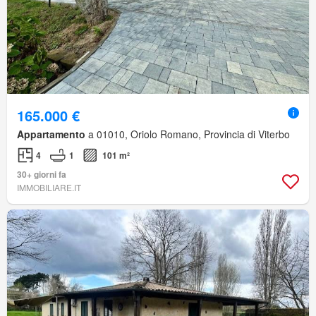
165.000 €
Appartamento
a 01010, Oriolo Romano, Provincia di Viterbo
4
1
101 m²
30+ giorni fa
IMMOBILIARE.IT