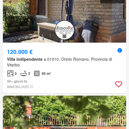
120.000 €
Villa indipendente
a 01010, Oriolo Romano, Provincia di
Viterbo
3
2
95 m²
30+ giorni fa
IMMOBILIARE.IT