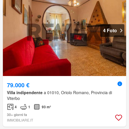
4 Foto
79.000 €
Villa indipendente
a 01010, Oriolo Romano, Provincia di
Viterbo
4
1
93 m²
30+ giorni fa
IMMOBILIARE.IT