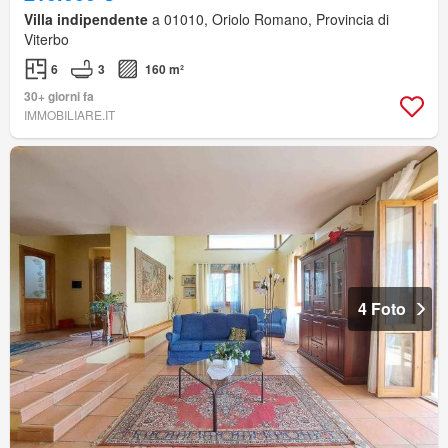
Villa indipendente
a 01010, Oriolo Romano, Provincia di
Viterbo
6
3
160 m²
30+ giorni fa
IMMOBILIARE.IT
4 Foto