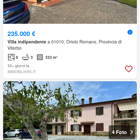
235.000 €
Villa indipendente
a 01010, Oriolo Romano, Provincia di
Viterbo
6
3
333 m²
30+ giorni fa
IMMOBILIARE.IT
4 Foto