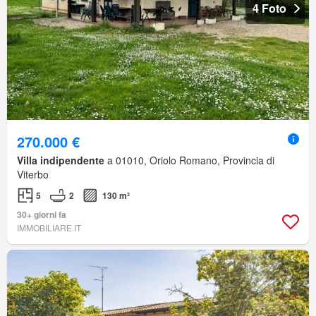
4 Foto
270.000 €
Villa indipendente
a 01010, Oriolo Romano, Provincia di
Viterbo
5
2
130 m²
30+ giorni fa
IMMOBILIARE.IT