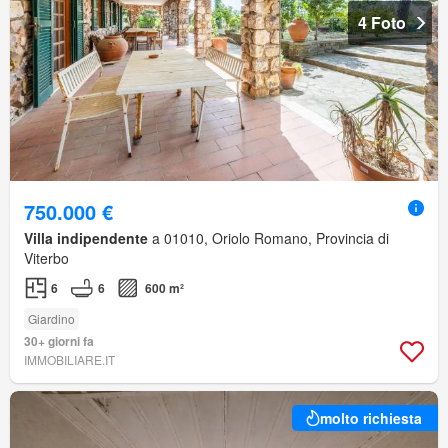
4 Foto
750.000 €
Villa indipendente
a 01010, Oriolo Romano, Provincia di
Viterbo
6
6
600 m²
Giardino
30+ giorni fa
IMMOBILIARE.IT
molto richiesta