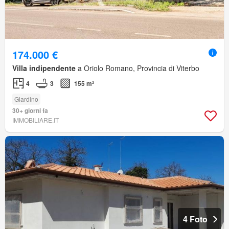
174.000 €
Villa indipendente
a Oriolo Romano, Provincia di Viterbo
4
3
155 m²
Giardino
30+ giorni fa
IMMOBILIARE.IT
4 Foto