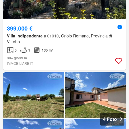
399.000 €
Villa indipendente
a 01010, Oriolo Romano, Provincia di
Viterbo
5
1
135 m²
30+ giorni fa
IMMOBILIARE.IT
4 Foto