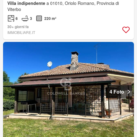
Villa indipendente
a 01010, Oriolo Romano, Provincia di
Viterbo
6
3
220 m²
30+ giorni fa
IMMOBILIARE.IT
4 Foto