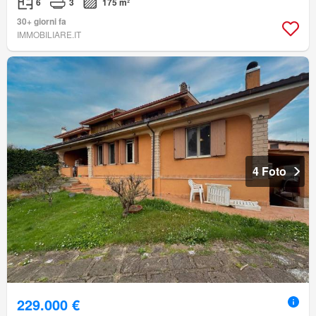
6
3
175 m²
30+ giorni fa
IMMOBILIARE.IT
4 Foto
229.000 €