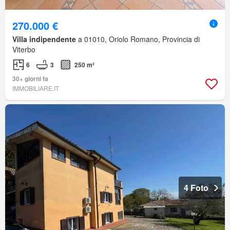
270.000 €
Villa indipendente
a 01010, Oriolo Romano, Provincia di
Viterbo
6
3
250 m²
30+ giorni fa
IMMOBILIARE.IT
4 Foto