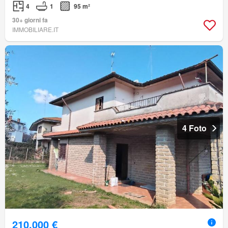
4
1
95 m²
30+ giorni fa
IMMOBILIARE.IT
4 Foto
210.000 €