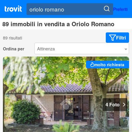
Preferiti
89 immobili in vendita a Oriolo Romano
Filtri
89 risultati
Ordina per
molto richiesta
4 Foto