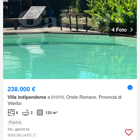
4 Foto
238.000 €
Villa indipendente
a 01010, Oriolo Romano, Provincia di
Viterbo
6
2
120 m²
Piscina
30+ giorni fa
IMMOBILIARE.IT