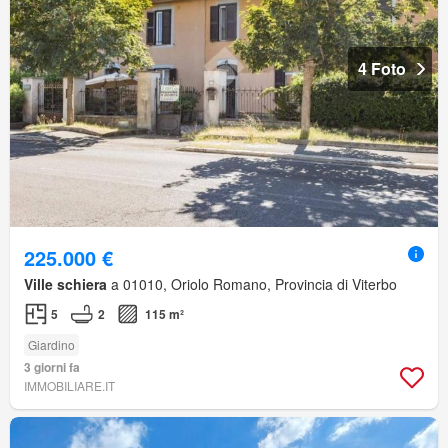
4 Foto
225.000 €
Ville schiera
a 01010, Oriolo Romano, Provincia di Viterbo
5
2
115 m²
Giardino
3 giorni fa
IMMOBILIARE.IT