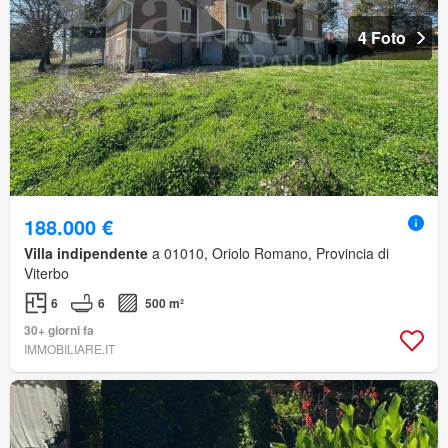
4 Foto
188.000 €
Villa indipendente
a 01010, Oriolo Romano, Provincia di
Viterbo
6
6
500 m²
30+ giorni fa
IMMOBILIARE.IT