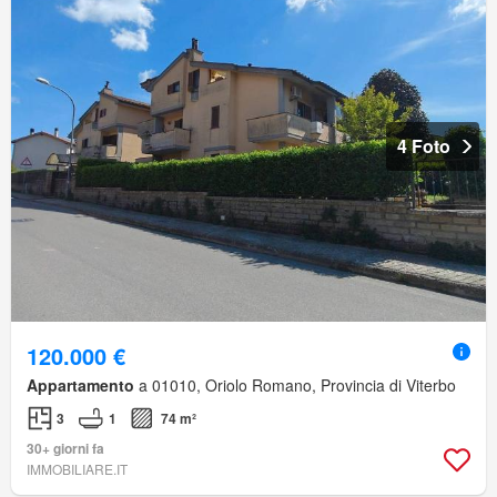
4 Foto
120.000 €
Appartamento
a 01010, Oriolo Romano, Provincia di Viterbo
3
1
74 m²
30+ giorni fa
IMMOBILIARE.IT