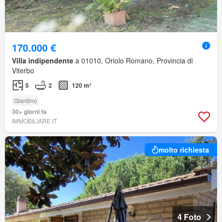
170.000 €
Villa indipendente
a 01010, Oriolo Romano, Provincia di
Viterbo
5
2
120 m²
Giardino
30+ giorni fa
IMMOBILIARE.IT
molto richiesta
4 Foto