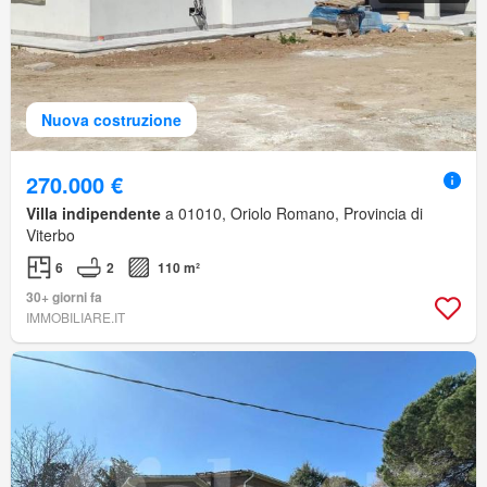
Nuova costruzione
270.000 €
Villa indipendente
a 01010, Oriolo Romano, Provincia di
Viterbo
6
2
110 m²
30+ giorni fa
IMMOBILIARE.IT