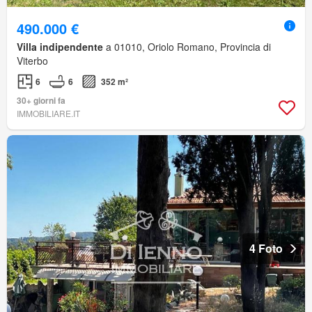
490.000 €
Villa indipendente
a 01010, Oriolo Romano, Provincia di
Viterbo
6
6
352 m²
30+ giorni fa
IMMOBILIARE.IT
4 Foto