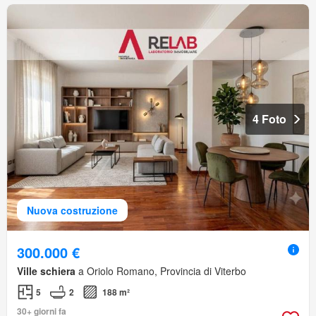
4 Foto
Nuova costruzione
300.000 €
Ville schiera
a Oriolo Romano, Provincia di Viterbo
5
2
188 m²
30+ giorni fa