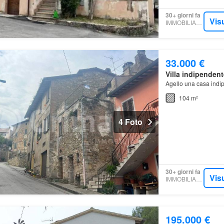
30+ giorni fa
Vis
IMMOBILIARE.IT
33.000 €
Villa indipendent
Agello una casa indi
104 m²
4 Foto
30+ giorni fa
Vis
IMMOBILIARE.IT
195.000 €