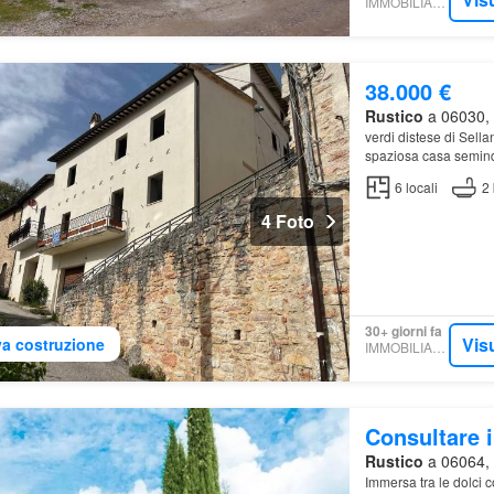
IMMOBILIARE.IT
38.000 €
Rustico
a 06030, 
verdi distese di Sell
spaziosa casa semind
6
locali
2
4 Foto
30+ giorni fa
Vis
a costruzione
IMMOBILIARE.IT
Consultare i
Rustico
a 06064, 
Immersa tra le dolci 