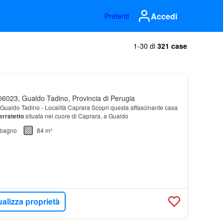
Accedi
Preferiti
1-30 di
321 case
6023, Gualdo Tadino, Provincia di Perugia
Gualdo Tadino - Località Caprara Scopri questa affascinante casa
erratetto
situata nel cuore di Caprara, a Gualdo
bagno
84 m²
ualizza proprietà