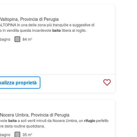
altopina, Provincia di Perugia
OPINA In una delle zona più tranquille e suggestive di
o in vendita questa incantevole
baita
libera al rogito.
bagno
84 m²
ualizza proprietà
Nocera Umbra, Provincia di Perugia
evole
baita
a soli venti minuti da Nocera Umbra, un
rifugio
perfetto
re dalla routine quotidiana.
bagno
35 m²