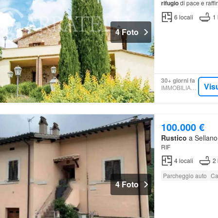
rifugio
di pace e raffi
6
locali
1
4 Foto
30+ giorni fa
Vis
IMMOBILIARE.IT
100.000 €
Rustico
a Sellano,
RIF
4
locali
2
Parcheggio auto
Ca
4 Foto