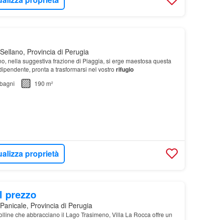
Sellano, Provincia di Perugia
ano, nella suggestiva frazione di Piaggia, si erge maestosa questa
ipendente, pronta a trasformarsi nel vostro
rifugio
bagni
190 m²
ualizza proprietà
l prezzo
Panicale, Provincia di Perugia
colline che abbracciano il Lago Trasimeno, Villa La Rocca offre un