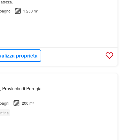
natezza.
bagno
1.253 m²
ualizza proprietà
 Provincia di Perugia
bagni
200 m²
ntina