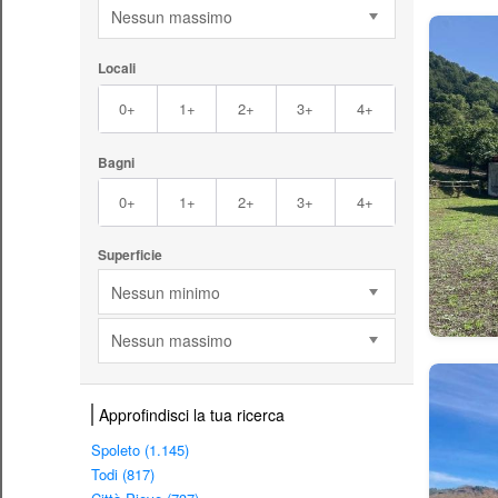
Nessun massimo
Locali
0+
1+
2+
3+
4+
Bagni
0+
1+
2+
3+
4+
Superficie
Nessun minimo
Nessun massimo
Approfindisci la tua ricerca
Spoleto (1.145)
Todi (817)