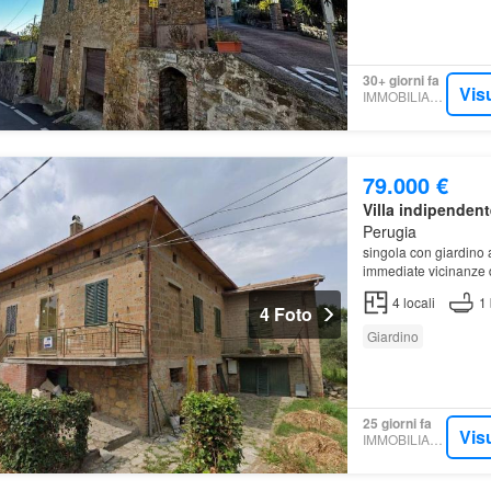
30+ giorni fa
Vis
IMMOBILIARE.IT
79.000 €
Villa indipendent
Perugia
singola con giardino 
immediate vicinanze 
4
locali
1
4 Foto
Giardino
25 giorni fa
Vis
IMMOBILIARE.IT