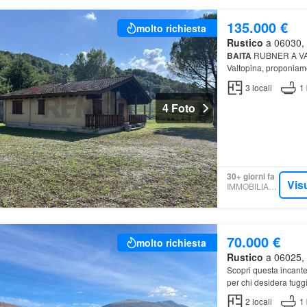
135.000 €
molto richiesta
Rustico
a 06030, V
BAITA
RUBNER A VALT
Valtopina, proponiam
3
locali
1
4 Foto
30+ giorni fa
Vis
IMMOBILIARE.IT
70.000 €
molto richiesta
Rustico
a 06025, 
Scopri questa incant
per chi desidera fuggi
2
locali
1