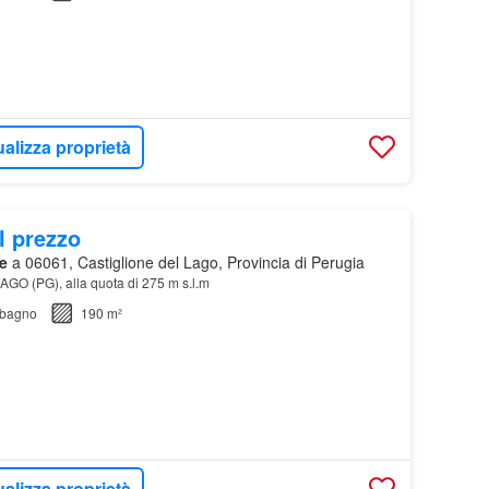
ualizza proprietà
l prezzo
e
a 06061, Castiglione del Lago, Provincia di Perugia
O (PG), alla quota di 275 m s.l.m
bagno
190 m²
ualizza proprietà