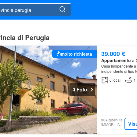
incia di Perugia
39.000 €
molto richiesta
Appartamento
a 0
Casa Indipendente a 
indipendente di tipo
t
6
locali
1
4 Foto
30+ giorni fa
Vis
IMMOBILIARE.IT