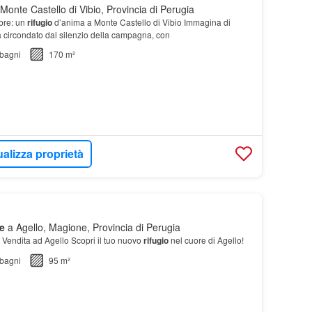
onte Castello di Vibio, Provincia di Perugia
mbre: un
rifugio
d’anima a Monte Castello di Vibio Immagina di
na circondato dal silenzio della campagna, con
bagni
170 m²
ualizza proprietà
e
a Agello, Magione, Provincia di Perugia
Vendita ad Agello Scopri il tuo nuovo
rifugio
nel cuore di Agello!
bagni
95 m²