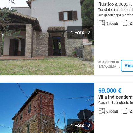
Rustico
a 06057, M
Tra cielo e colline u
svegliarti ogni matti
3
locali
2
4 Foto
30+ giorni fa
Vis
IMMOBILIARE.IT
69.000 €
Villa indipendent
Casa Indipendente in 
6
locali
2
4 Foto