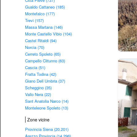
Città Pieve (737)
Gualdo Cattaneo (185)
Montefalco (177)
Trevi (157)
Massa Martana (146)
Monte Castello Vibio (104)
Castel Ritaldi (94)
Norcia (70)
Cerreto Spoleto (65)
Campello Clitunno (63)
Cascia (51)
Fratta Todina (42)
Giano Dell Umbria (37)
Scheggino (35)
Vallo Nera (22)
Sant Anatolia Narco (14)
Monteleone Spoleto (13)
Zone vicine
Provincia Siena (20.201)
Arezzo Provincia (14.296)