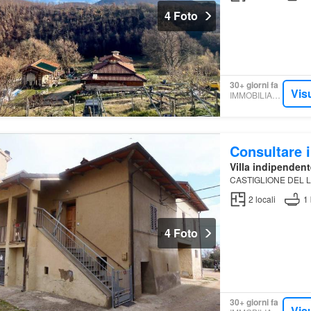
4 Foto
30+ giorni fa
Vis
IMMOBILIARE.IT
Consultare i
Villa indipendent
CASTIGLIONE DEL LAG
2
locali
1
4 Foto
30+ giorni fa
Vis