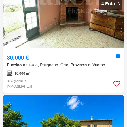
4 Foto
30.000 €
Rustico
a 01028, Petignano, Orte, Provincia di Viterbo
10.000 m²
30+ giorni fa
IMMOBILIARE.IT