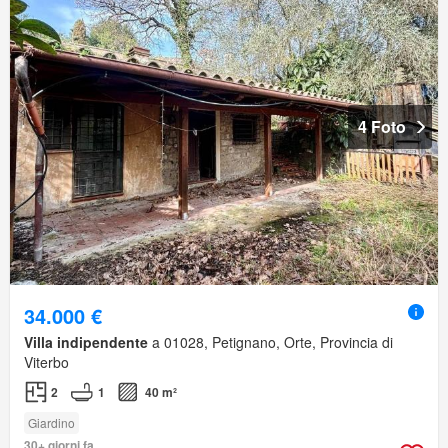
4 Foto
34.000 €
Villa indipendente
a 01028, Petignano, Orte, Provincia di
Viterbo
2
1
40 m²
Giardino
30+ giorni fa