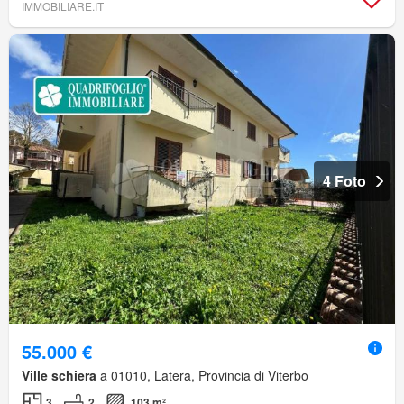
IMMOBILIARE.IT
4 Foto
55.000 €
Ville schiera
a 01010, Latera, Provincia di Viterbo
3
2
103 m²