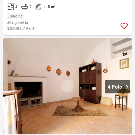
4
2
115 m²
Giardino
30+ giorni fa
IMMOBILIARE.IT
4 Foto