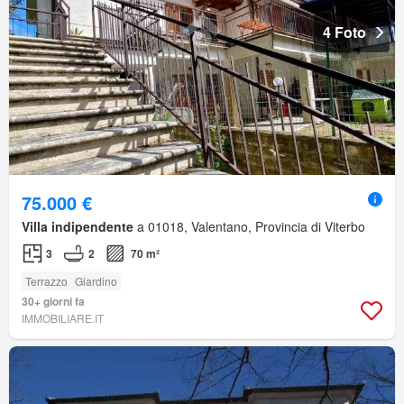
4 Foto
75.000 €
Villa indipendente
a 01018, Valentano, Provincia di Viterbo
3
2
70 m²
Terrazzo
Giardino
30+ giorni fa
IMMOBILIARE.IT