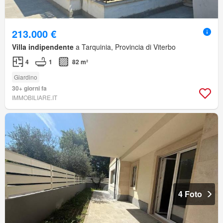
213.000 €
Villa indipendente
a Tarquinia, Provincia di Viterbo
4
1
82 m²
Giardino
30+ giorni fa
IMMOBILIARE.IT
4 Foto