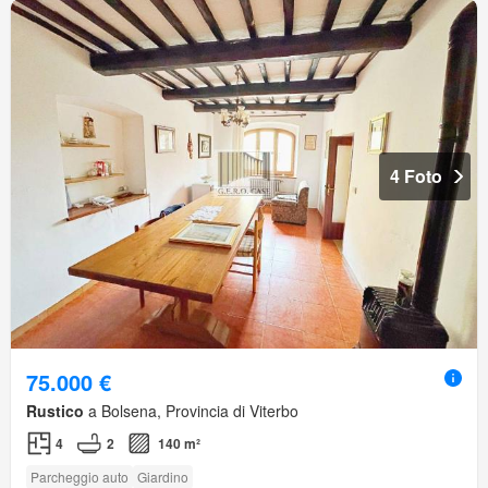
4 Foto
75.000 €
Rustico
a Bolsena, Provincia di Viterbo
4
2
140 m²
Parcheggio auto
Giardino