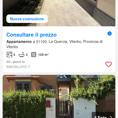
Nuova costruzione
Consultare il prezzo
Appartamento
a 01100, La Quercia, Viterbo, Provincia di
Viterbo
5
2
159 m²
30+ giorni fa
IMMOBILIARE.IT
4 Foto