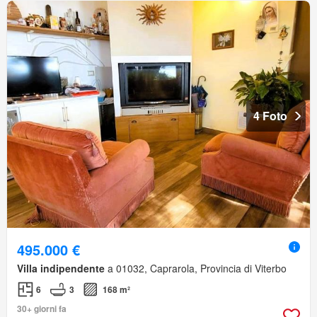
4 Foto
495.000 €
Villa indipendente
a 01032, Caprarola, Provincia di Viterbo
6
3
168 m²
30+ giorni fa