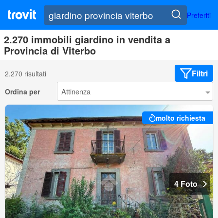
Preferiti
2.270 immobili giardino in vendita a
Provincia di Viterbo
Filtri
2.270 risultati
Ordina per
molto richiesta
4 Foto