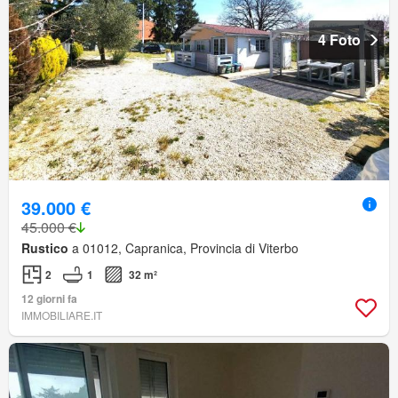
4 Foto
39.000 €
45.000 €
Rustico
a 01012, Capranica, Provincia di Viterbo
2
1
32 m²
12 giorni fa
IMMOBILIARE.IT