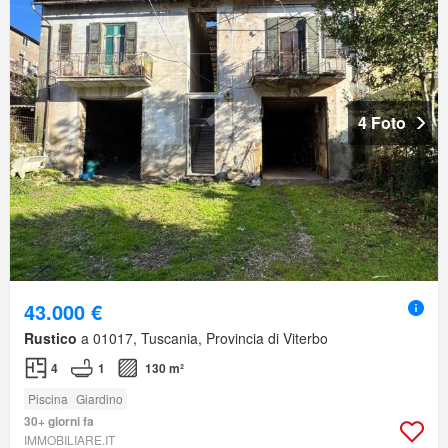
4 Foto
43.000 €
Rustico
a 01017, Tuscania, Provincia di Viterbo
4
1
130 m²
Piscina
Giardino
30+ giorni fa
IMMOBILIARE.IT