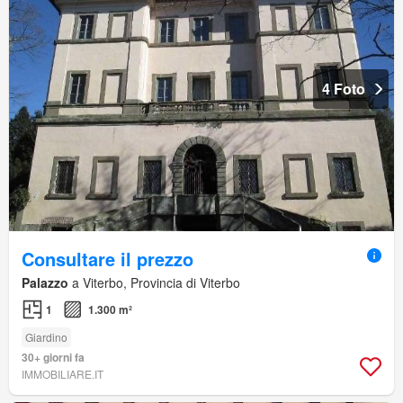
4 Foto
Consultare il prezzo
Palazzo
a Viterbo, Provincia di Viterbo
1
1.300 m²
Giardino
30+ giorni fa
IMMOBILIARE.IT