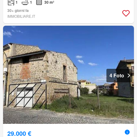
1
1
30 m²
30+ giorni fa
IMMOBILIARE.IT
4 Foto
29.000 €