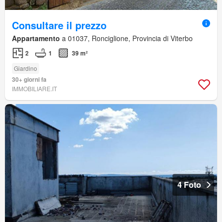
Consultare il prezzo
Appartamento
a 01037, Ronciglione, Provincia di Viterbo
2
1
39 m²
Giardino
30+ giorni fa
IMMOBILIARE.IT
4 Foto