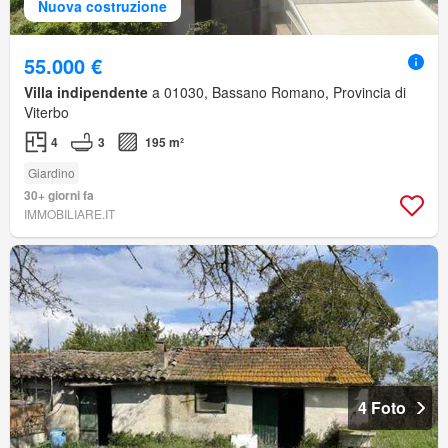
Nuova costruzione
55.000 €
Villa indipendente
a 01030, Bassano Romano, Provincia di
Viterbo
4
3
195 m²
Giardino
30+ giorni fa
IMMOBILIARE.IT
4 Foto