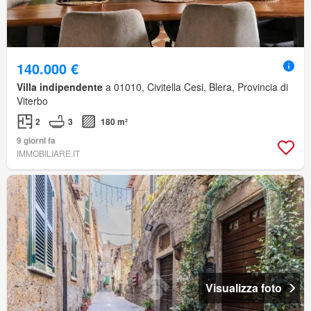
140.000 €
Villa indipendente
a 01010, Civitella Cesi, Blera, Provincia di
Viterbo
2
3
180 m²
9 giorni fa
IMMOBILIARE.IT
Visualizza foto