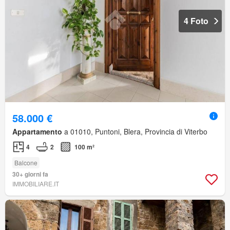
4 Foto
58.000 €
Appartamento
a 01010, Puntoni, Blera, Provincia di Viterbo
4
2
100 m²
Balcone
30+ giorni fa
IMMOBILIARE.IT