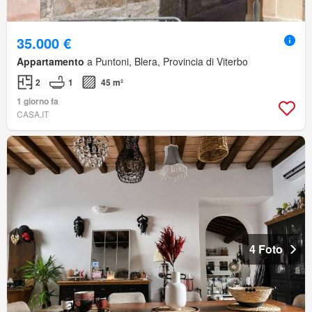
35.000 €
Appartamento
a Puntoni, Blera, Provincia di Viterbo
2
1
45 m²
1 giorno fa
CASA.IT
4 Foto