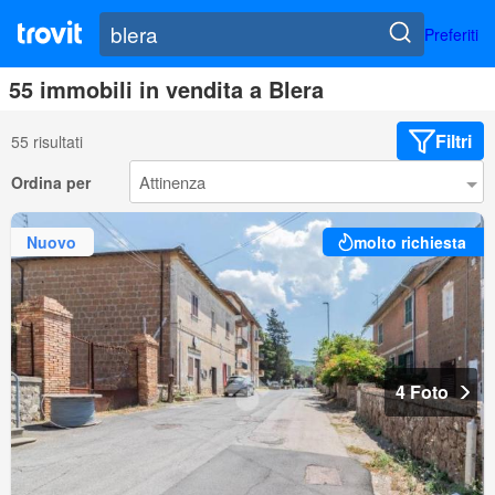
Preferiti
55 immobili in vendita a Blera
Filtri
55 risultati
Ordina per
Nuovo
molto richiesta
4 Foto