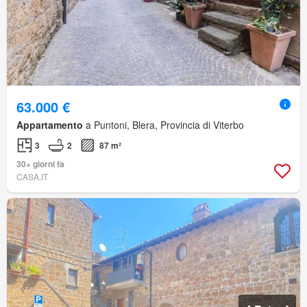
63.000 €
Appartamento
a Puntoni, Blera, Provincia di Viterbo
3
2
87 m²
30+ giorni fa
CASA.IT