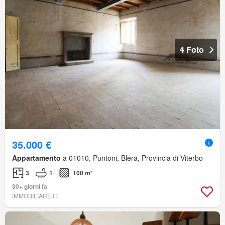
4 Foto
35.000 €
Appartamento
a 01010, Puntoni, Blera, Provincia di Viterbo
3
1
100 m²
30+ giorni fa
IMMOBILIARE.IT