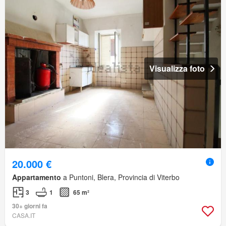
Visualizza foto
20.000 €
Appartamento
a Puntoni, Blera, Provincia di Viterbo
3
1
65 m²
30+ giorni fa
CASA.IT