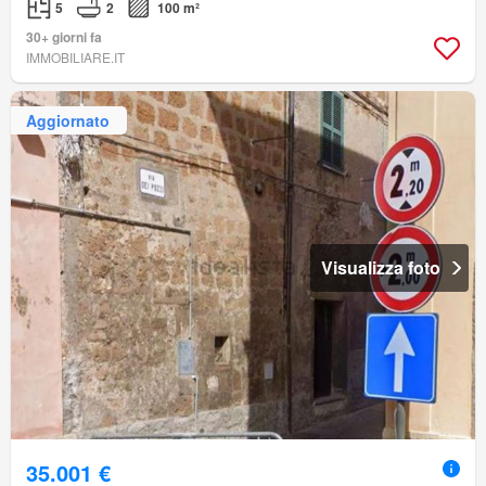
5
2
100 m²
30+ giorni fa
IMMOBILIARE.IT
Aggiornato
Visualizza foto
35.001 €