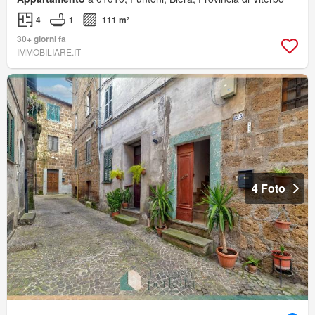
4
1
111 m²
30+ giorni fa
IMMOBILIARE.IT
4 Foto