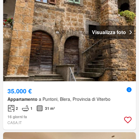
Visualizza foto
35.000 €
Appartamento
a Puntoni, Blera, Provincia di Viterbo
2
1
31 m²
16 giorni fa
CASA.IT