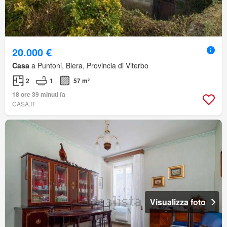
20.000 €
Casa
a Puntoni, Blera, Provincia di Viterbo
2
1
57 m²
18 ore 39 minuti fa
CASA.IT
Visualizza foto