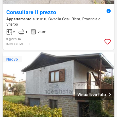
Consultare il prezzo
Appartamento
a 01010, Civitella Cesi, Blera, Provincia di
Viterbo
2
1
73 m²
3 giorni fa
IMMOBILIARE.IT
Nuovo
Visualizza foto