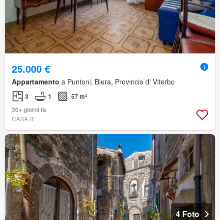
25.000 €
Appartamento
a Puntoni, Blera, Provincia di Viterbo
3
1
57 m²
30+ giorni fa
CASA.IT
4 Foto