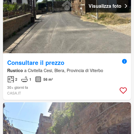
Visualizza foto
Consultare il prezzo
Rustico
a Civitella Cesi, Blera, Provincia di Viterbo
2
1
56 m²
30+ giorni fa
CASA.IT