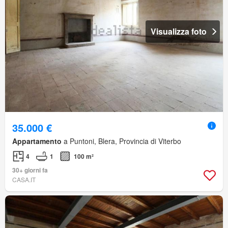
Visualizza foto
35.000 €
Appartamento
a Puntoni, Blera, Provincia di Viterbo
4
1
100 m²
30+ giorni fa
CASA.IT