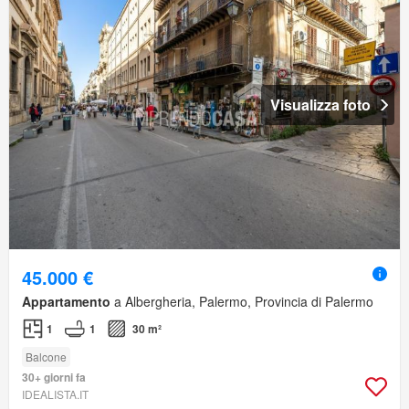
Visualizza foto
45.000 €
Appartamento
a Albergheria, Palermo, Provincia di Palermo
1
1
30 m²
Balcone
30+ giorni fa
IDEALISTA.IT