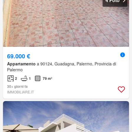
4 Foto
69.000 €
Appartamento
a 90124, Guadagna, Palermo, Provincia di
Palermo
2
1
79 m²
30+ giorni fa
IMMOBILIARE.IT