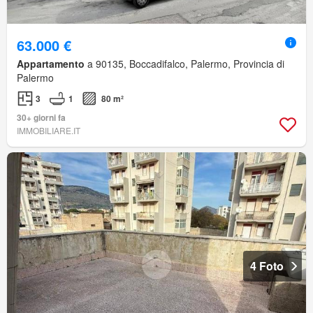
63.000 €
Appartamento
a 90135, Boccadifalco, Palermo, Provincia di
Palermo
3
1
80 m²
30+ giorni fa
IMMOBILIARE.IT
4 Foto