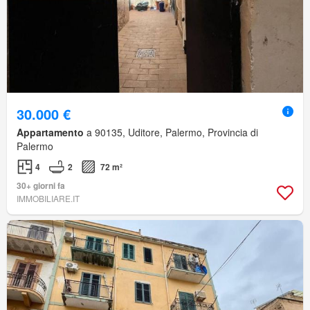
30.000 €
Appartamento
a 90135, Uditore, Palermo, Provincia di
Palermo
4
2
72 m²
30+ giorni fa
IMMOBILIARE.IT