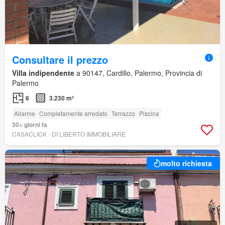
Consultare il prezzo
Villa indipendente
a 90147, Cardillo, Palermo, Provincia di
Palermo
6
3.230 m²
Allarme
Completamente arredato
Terrazzo
Piscina
30+ giorni fa
CASACLICK - DI LIBERTO IMMOBILIARE
molto richiesta