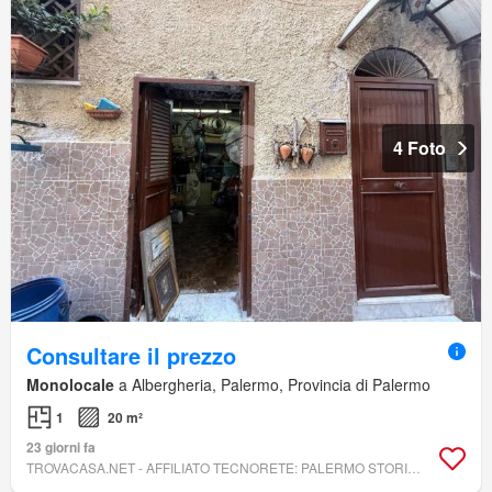
4 Foto
Consultare il prezzo
Monolocale
a Albergheria, Palermo, Provincia di Palermo
1
20 m²
23 giorni fa
TROVACASA.NET - AFFILIATO TECNORETE: PALERMO STORICA SAS