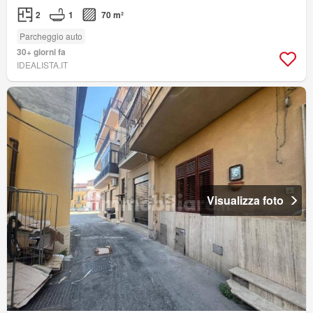
2
1
70 m²
Parcheggio auto
30+ giorni fa
IDEALISTA.IT
Visualizza foto