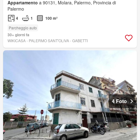
Appartamento
a 90131, Molara, Palermo, Provincia di
Palermo
4
1
100 m²
Parcheggio auto
30+ giorni fa
WIKICASA - PALERMO SANT'OLIVA - GABETTI
4 Foto