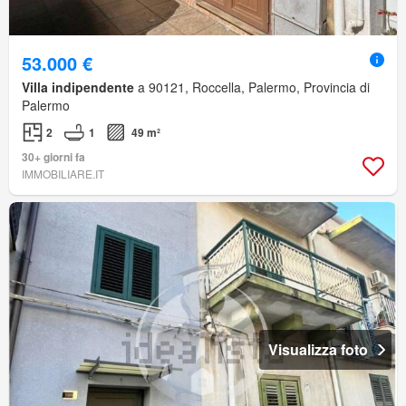
53.000 €
Villa indipendente
a 90121, Roccella, Palermo, Provincia di
Palermo
2
1
49 m²
30+ giorni fa
IMMOBILIARE.IT
Visualizza foto