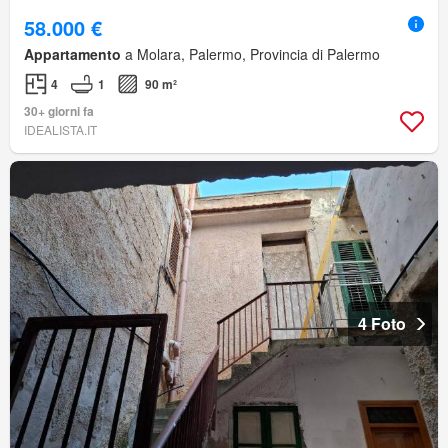
58.000 €
Appartamento
a Molara, Palermo, Provincia di Palermo
4
1
90 m²
30+ giorni fa
IDEALISTA.IT
4 Foto