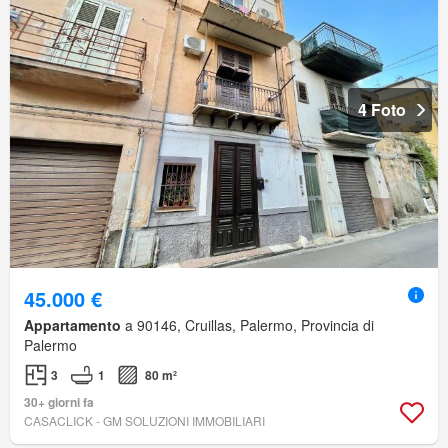
4 Foto
45.000 €
Appartamento
a 90146, Cruillas, Palermo, Provincia di
Palermo
3
1
80 m²
30+ giorni fa
CASACLICK - GM SOLUZIONI IMMOBILIARI