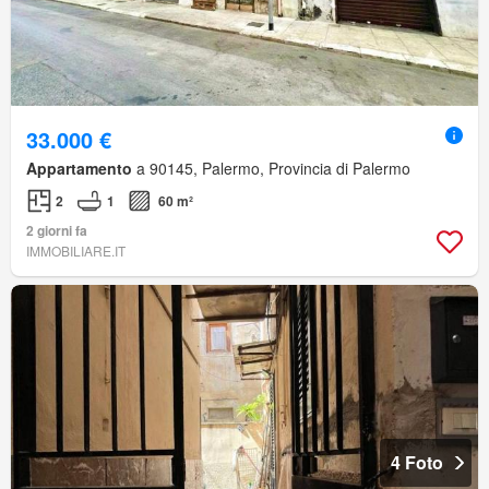
33.000 €
Appartamento
a 90145, Palermo, Provincia di Palermo
2
1
60 m²
2 giorni fa
IMMOBILIARE.IT
4 Foto