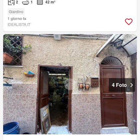
2
1
42 m²
Giardino
1 giorno fa
IDEALISTA.IT
4 Foto