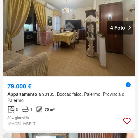
4 Foto
79.000 €
Appartamento
a 90135, Boccadifalco, Palermo, Provincia di
Palermo
3
1
70 m²
30+ giorni fa
IMMOBILIARE.IT