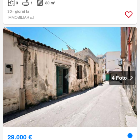
3
1
80 m²
30+ giorni fa
IMMOBILIARE.IT
4 Foto
29.000 €