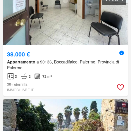
38.000 €
Appartamento
a 90136, Boccadifalco, Palermo, Provincia di
Palermo
3
2
72 m²
30+ giorni fa
IMMOBILIARE.IT