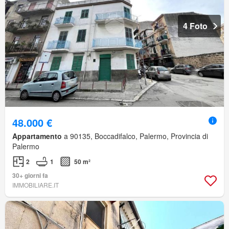
4 Foto
48.000 €
Appartamento
a 90135, Boccadifalco, Palermo, Provincia di
Palermo
2
1
50 m²
30+ giorni fa
IMMOBILIARE.IT