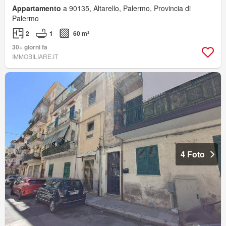
Appartamento
a 90135, Altarello, Palermo, Provincia di
Palermo
2
1
60 m²
30+ giorni fa
IMMOBILIARE.IT
4 Foto