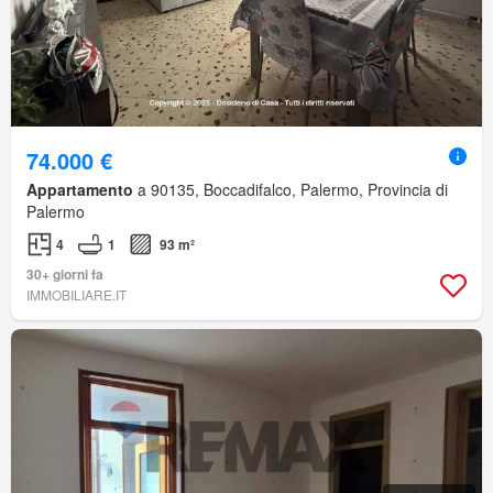
74.000 €
Appartamento
a 90135, Boccadifalco, Palermo, Provincia di
Palermo
4
1
93 m²
30+ giorni fa
IMMOBILIARE.IT