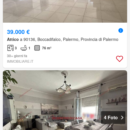
39.000 €
Attico
a 90136, Boccadifalco, Palermo, Provincia di Palermo
3
1
76 m²
30+ giorni fa
IMMOBILIARE.IT
4 Foto