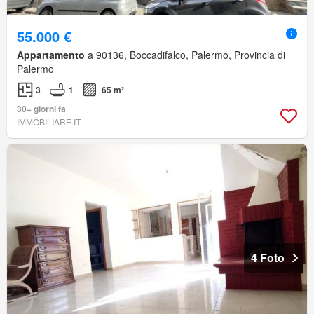
55.000 €
Appartamento
a 90136, Boccadifalco, Palermo, Provincia di
Palermo
3
1
65 m²
30+ giorni fa
IMMOBILIARE.IT
4 Foto