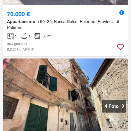
70.000 €
Appartamento
a 90135, Boccadifalco, Palermo, Provincia di
Palermo
1
1
50 m²
30+ giorni fa
IMMOBILIARE.IT
4 Foto