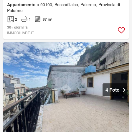
Appartamento
a 90100, Boccadifalco, Palermo, Provincia di
Palermo
2
1
87 m²
30+ giorni fa
IMMOBILIARE.IT
4 Foto