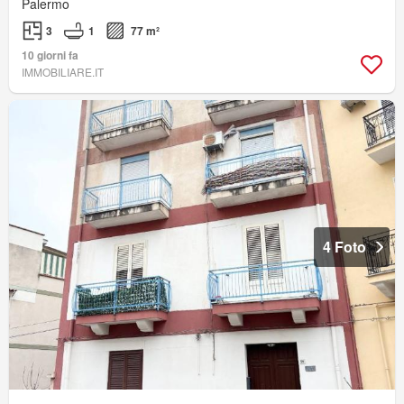
Palermo
3
1
77 m²
10 giorni fa
IMMOBILIARE.IT
4 Foto