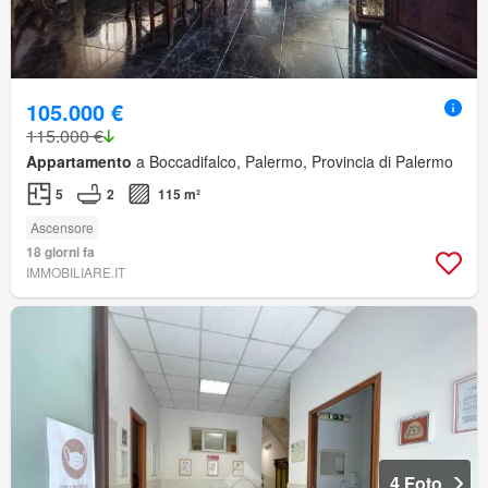
105.000 €
115.000 €
Appartamento
a Boccadifalco, Palermo, Provincia di Palermo
5
2
115 m²
Ascensore
18 giorni fa
IMMOBILIARE.IT
4 Foto