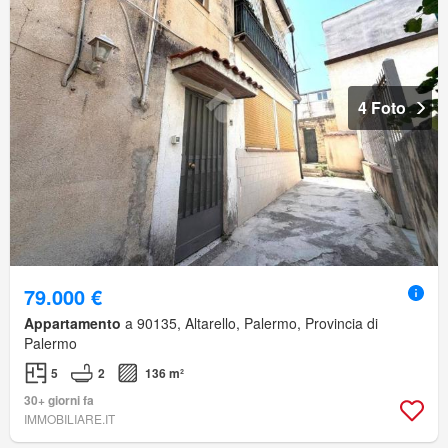
4 Foto
79.000 €
Appartamento
a 90135, Altarello, Palermo, Provincia di
Palermo
5
2
136 m²
30+ giorni fa
IMMOBILIARE.IT