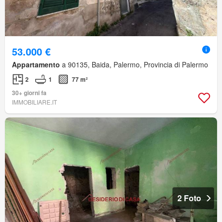
53.000 €
Appartamento
a 90135, Baida, Palermo, Provincia di Palermo
2
1
77 m²
30+ giorni fa
IMMOBILIARE.IT
2 Foto