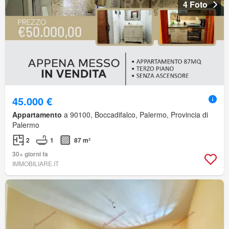
4 Foto
45.000 €
Appartamento
a 90100, Boccadifalco, Palermo, Provincia di
Palermo
2
1
87 m²
30+ giorni fa
IMMOBILIARE.IT