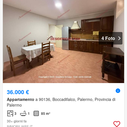
4 Foto
36.000 €
Appartamento
a 90136, Boccadifalco, Palermo, Provincia di
Palermo
3
1
85 m²
30+ giorni fa
IMMOBILIARE.IT