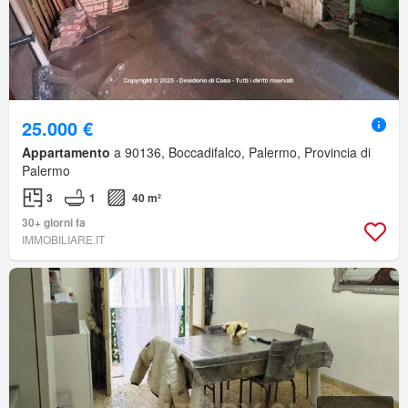
25.000 €
Appartamento
a 90136, Boccadifalco, Palermo, Provincia di
Palermo
3
1
40 m²
30+ giorni fa
IMMOBILIARE.IT