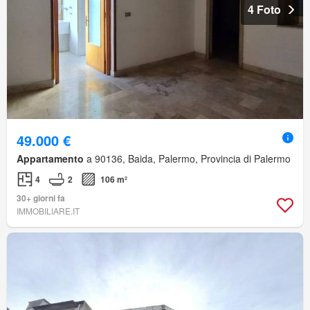
4 Foto
49.000 €
Appartamento
a 90136, Baida, Palermo, Provincia di Palermo
4
2
106 m²
30+ giorni fa
IMMOBILIARE.IT