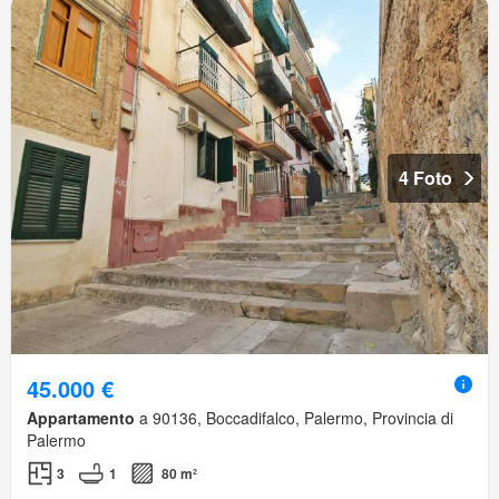
4 Foto
45.000 €
Appartamento
a 90136, Boccadifalco, Palermo, Provincia di
Palermo
3
1
80 m²