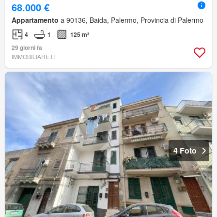
68.000 €
Appartamento
a 90136, Baida, Palermo, Provincia di Palermo
4
1
125 m²
29 giorni fa
IMMOBILIARE.IT
4 Foto