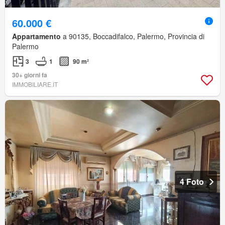
60.000 €
Appartamento
a 90135, Boccadifalco, Palermo, Provincia di
Palermo
3
1
90 m²
30+ giorni fa
IMMOBILIARE.IT
4 Foto