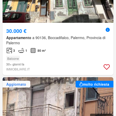
30.000 €
Appartamento
a 90136, Boccadifalco, Palermo, Provincia di
Palermo
3
1
80 m²
Balcone
30+ giorni fa
IMMOBILIARE.IT
Aggiornato
molto richiesta