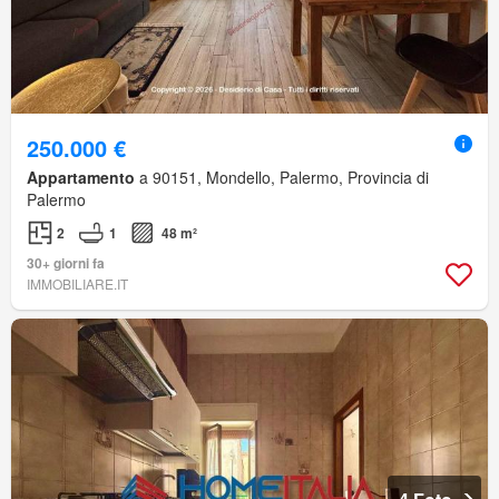
250.000 €
Appartamento
a 90151, Mondello, Palermo, Provincia di
Palermo
2
1
48 m²
30+ giorni fa
IMMOBILIARE.IT