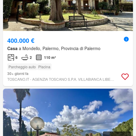
400.000 €
Casa
a Mondello, Palermo, Provincia di Palermo
6
2
110 m²
Parcheggio auto
Piscina
30+ giorni fa
TOSCANO.IT - AGENZIA TOSCANO S.P.A. VILLABIANCA LIBERTÀ MONDELLO