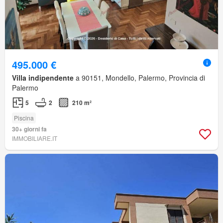
495.000 €
Villa indipendente
a 90151, Mondello, Palermo, Provincia di
Palermo
5
2
210 m²
Piscina
30+ giorni fa
IMMOBILIARE.IT