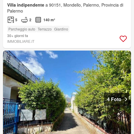
Villa indipendente
a 90151, Mondello, Palermo, Provincia di
Palermo
5
2
140 m²
Parcheggio auto
Terrazzo
Giardino
30+ giorni fa
IMMOBILIARE.IT
4 Foto