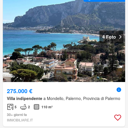
4 Foto
275.000 €
Villa indipendente
a Mondello, Palermo, Provincia di Palermo
5
2
110 m²
30+ giorni fa
IMMOBILIARE.IT