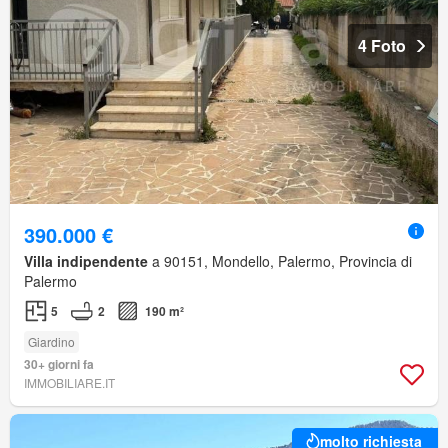
4 Foto
390.000 €
Villa indipendente
a 90151, Mondello, Palermo, Provincia di
Palermo
5
2
190 m²
Giardino
30+ giorni fa
IMMOBILIARE.IT
molto richiesta