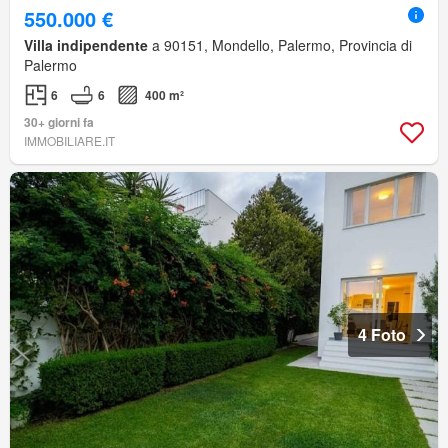
550.000 €
Villa indipendente
a 90151, Mondello, Palermo, Provincia di
Palermo
6
6
400 m²
30+ giorni fa
IMMOBILIARE.IT
4 Foto