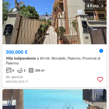
4 Foto
300.000 €
Villa indipendente
a 90149, Mondello, Palermo, Provincia di
Palermo
6
2
205 m²
30+ giorni fa
IMMOBILIARE.IT