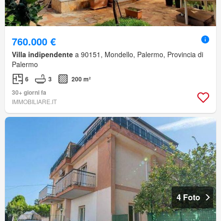
760.000 €
Villa indipendente
a 90151, Mondello, Palermo, Provincia di
Palermo
6
3
200 m²
30+ giorni fa
IMMOBILIARE.IT
4 Foto