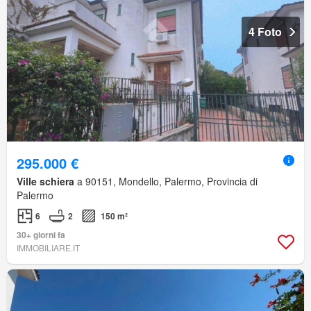
4 Foto
295.000 €
Ville schiera
a 90151, Mondello, Palermo, Provincia di
Palermo
6
2
150 m²
30+ giorni fa
IMMOBILIARE.IT