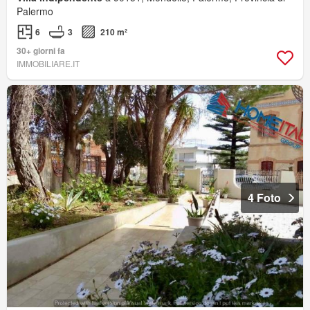
Palermo
6
3
210 m²
30+ giorni fa
IMMOBILIARE.IT
4 Foto