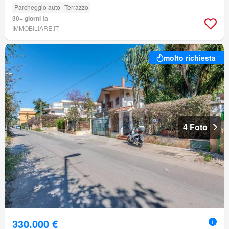
Parcheggio auto
Terrazzo
30+ giorni fa
IMMOBILIARE.IT
molto richiesta
4 Foto
330.000 €