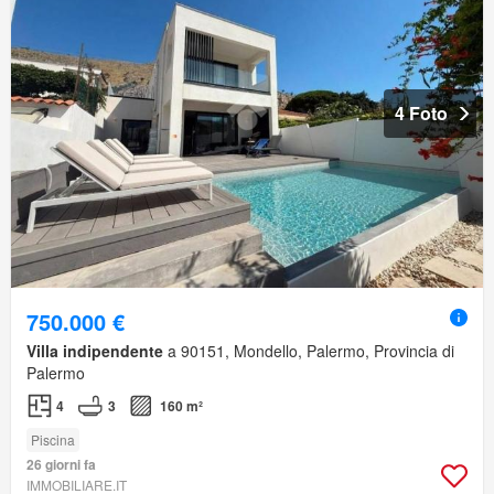
4 Foto
750.000 €
Villa indipendente
a 90151, Mondello, Palermo, Provincia di
Palermo
4
3
160 m²
Piscina
26 giorni fa
IMMOBILIARE.IT