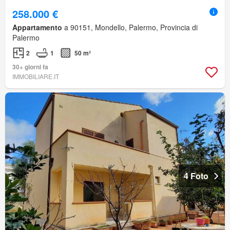
258.000 €
Appartamento
a 90151, Mondello, Palermo, Provincia di
Palermo
2
1
50 m²
30+ giorni fa
IMMOBILIARE.IT
4 Foto