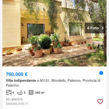
4 Foto
760.000 €
Villa indipendente
a 90151, Mondello, Palermo, Provincia di
Palermo
4
3
260 m²
30+ giorni fa
IMMOBILIARE.IT