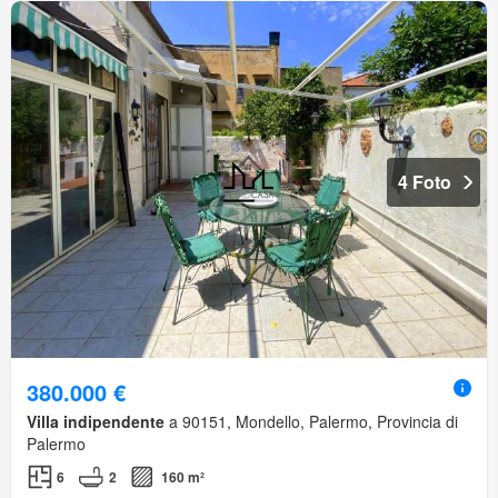
4 Foto
380.000 €
Villa indipendente
a 90151, Mondello, Palermo, Provincia di
Palermo
6
2
160 m²