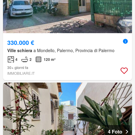
330.000 €
Ville schiera
a Mondello, Palermo, Provincia di Palermo
4
2
120 m²
30+ giorni fa
IMMOBILIARE.IT
4 Foto