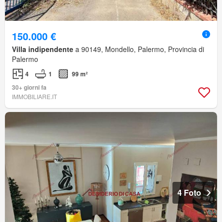
150.000 €
Villa indipendente
a 90149, Mondello, Palermo, Provincia di
Palermo
4
1
99 m²
30+ giorni fa
IMMOBILIARE.IT
4 Foto