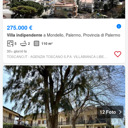
275.000 €
Villa indipendente
a Mondello, Palermo, Provincia di Palermo
5
2
110 m²
30+ giorni fa
TOSCANO.IT - AGENZIA TOSCANO S.P.A. VILLABIANCA LIBERTÀ MONDELLO
12 Foto