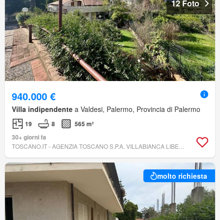
12 Foto
940.000 €
Villa indipendente
a Valdesi, Palermo, Provincia di Palermo
19
8
565 m²
30+ giorni fa
TOSCANO.IT - AGENZIA TOSCANO S.P.A. VILLABIANCA LIBERTÀ MONDELLO
molto richiesta