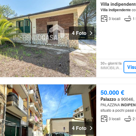
Villa indipendent
Villa indipendente
con
3
locali
1
4 Foto
30+ giorni fa
Vis
IMMOBILIARE.IT
50.000 €
Palazzo
a 90046, 
PALAZZINA
INDIPE
situato a pochi passi d
3
locali
2
4 Foto