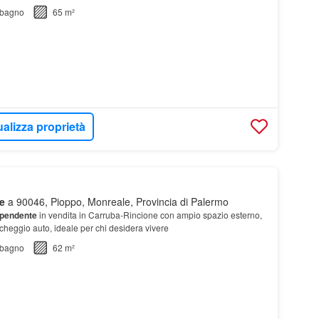
bagno
65 m²
ualizza proprietà
e
a 90046, Pioppo, Monreale, Provincia di Palermo
dipendente
in vendita in Carruba-Rincione con ampio spazio esterno,
rcheggio auto, ideale per chi desidera vivere
bagno
62 m²