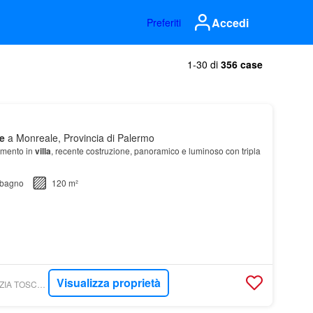
Accedi
Preferiti
1-30 di
356 case
e
a Monreale, Provincia di Palermo
tamento in
villa
, recente costruzione, panoramico e luminoso con tripla
bagno
120 m²
Visualizza proprietà
TOSCANO.IT - AGENZIA TOSCANO S.P.A. POLITEAMA CENTRO STORICO ADDAURA