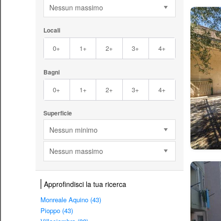
Nessun massimo
Locali
0+
1+
2+
3+
4+
Bagni
0+
1+
2+
3+
4+
Superficie
Nessun minimo
Nessun massimo
Approfindisci la tua ricerca
Monreale Aquino (43)
Pioppo (43)