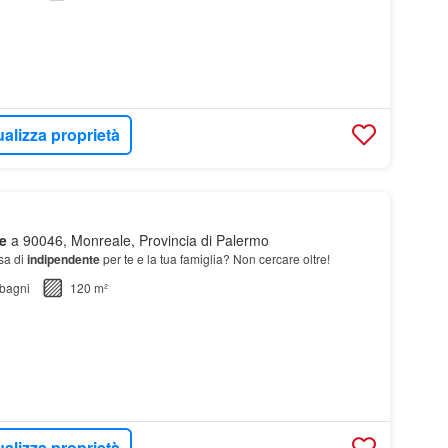
ualizza proprietà
e
a 90046, Monreale, Provincia di Palermo
sa di
indipendente
per te e la tua famiglia? Non cercare oltre!
bagni
120 m²
ualizza proprietà