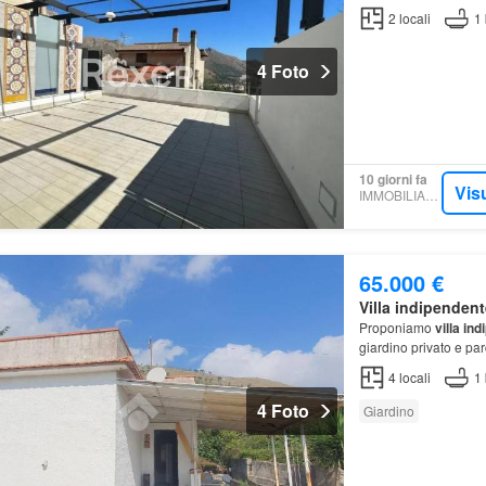
2
locali
1
4 Foto
10 giorni fa
Vis
IMMOBILIARE.IT
65.000 €
Villa indipendent
Proponiamo
villa in
giardino privato e pa
4
locali
1
4 Foto
Giardino