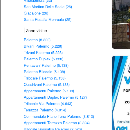
Villaciambra (32)
San Martino Delle Scale (26)
Giacalone (26)
Santa Rosalia Monreale (25)
Zone vicine
Palermo (8.322)
Bivani Palermo (5.228)
Trivani Palermo (5.228)
Palermo Dúplex (5.228)
Pentavani Palermo (5.138)
Palermo Bilocale (5.138)
Trilocale Palermo (5.138)
Quadrivani Palermo (5.138)
Appartamenti Palermo (5.138)
Appartamenti Duplex Palermo (5.127)
Trilocale Via Palermo (4.643)
Terrazza Palermo (4.014)
Commerciale Piano Terra Palermo (3.813)
Appartamenti Terrazzo Palermo (2.824)
Bilocale Soppalco Palermo (2.526)