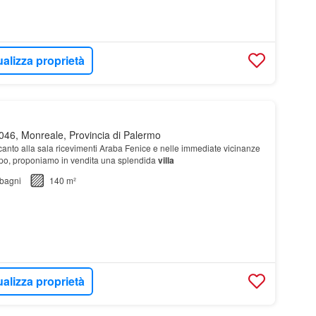
ualizza proprietà
46, Monreale, Provincia di Palermo
anto alla sala ricevimenti Araba Fenice e nelle immediate vicinanze
oppo, proponiamo in vendita una splendida
villa
bagni
140 m²
ualizza proprietà