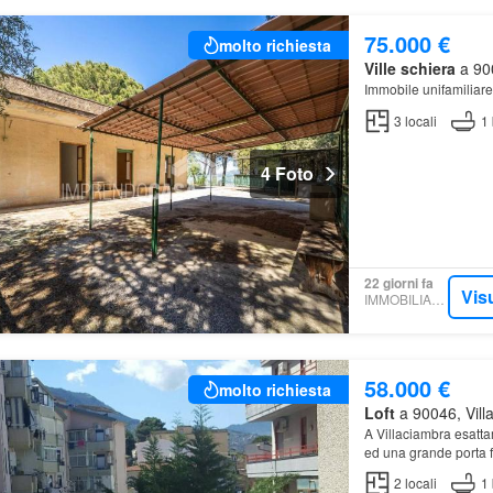
75.000 €
molto richiesta
Ville schiera
a 900
Immobile unifamiliare
3
locali
1
4 Foto
22 giorni fa
Vis
IMMOBILIARE.IT
58.000 €
molto richiesta
Loft
a 90046, Vill
A Villaciambra esatta
ed una grande porta f
2
locali
1