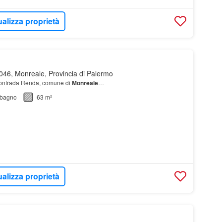
ualizza proprietà
46, Monreale, Provincia di Palermo
Contrada Renda, comune di
Monreale
…
bagno
63 m²
ualizza proprietà