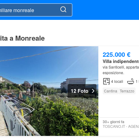
dita a Monreale
225.000 €
Villa indipendent
via Santicelli, appar
esposizione.
4
locali
1
12 Foto
Cantina
Terrazzo
30+ giorni fa