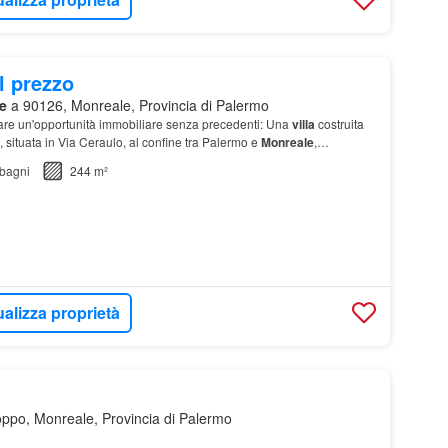
l prezzo
e
a 90126, Monreale, Provincia di Palermo
tare un'opportunità immobiliare senza precedenti: Una
villa
costruita
, situata in Via Ceraulo, al confine tra Palermo e
Monreale
,
sto l…
bagni
244 m²
ualizza proprietà
ppo, Monreale, Provincia di Palermo