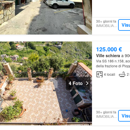
30+ giorni fa
Vis
IMMOBILIARE.IT
125.000 €
Ville schiera
a 900
Via SS 186 n.158, acc
della frazione di Pi
4
locali
2
4 Foto
30+ giorni fa
Vis
IMMOBILIARE.IT