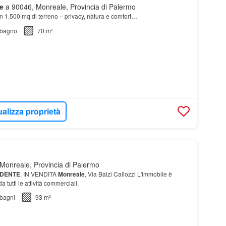
e
a 90046, Monreale, Provincia di Palermo
 1.500 mq di terreno – privacy, natura e comfort…
bagno
70 m²
ualizza proprietà
Monreale, Provincia di Palermo
NDENTE
, IN VENDITA
Monreale
, Via Balzi Callozzi L'immobile è
a tutti le attività commerciali.
bagni
93 m²