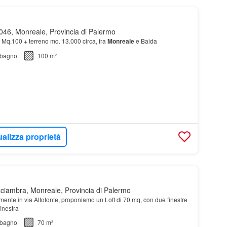
46, Monreale, Provincia di Palermo
 Mq.100 + terreno mq. 13.000 circa, fra
Monreale
e Baida
bagno
100 m²
ualizza proprietà
aciambra, Monreale, Provincia di Palermo
mente in via Altofonte, proponiamo un Loft di 70 mq, con due finestre
inestra
bagno
70 m²