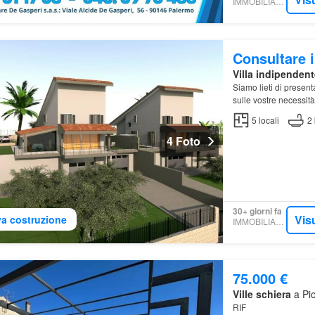
IMMOBILIARE.IT
Consultare i
Villa indipendent
Siamo lieti di presen
sulle vostre necessità
Incastonata su un va
5
locali
2
4 Foto
30+ giorni fa
Vis
a costruzione
IMMOBILIARE.IT
75.000 €
Ville schiera
a Pio
RIF