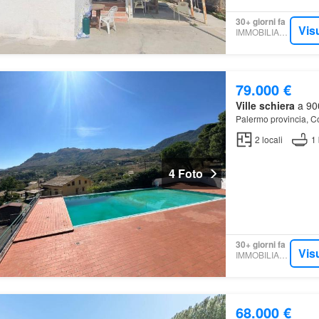
30+ giorni fa
Vis
IMMOBILIARE.IT
79.000 €
Ville schiera
a 900
Palermo provincia, 
2
locali
1
4 Foto
30+ giorni fa
Vis
IMMOBILIARE.IT
68.000 €