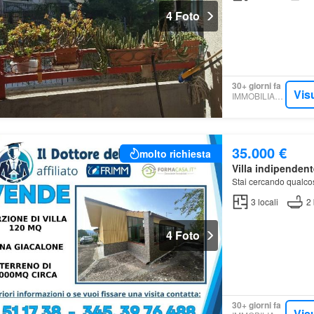
4 Foto
30+ giorni fa
Vis
IMMOBILIARE.IT
35.000 €
molto richiesta
Villa indipendent
Stai cercando qualco
3
locali
2
4 Foto
30+ giorni fa
Vis