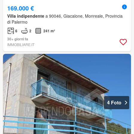
169.000 €
Villa indipendente
a 90046, Giacalone, Monreale, Provincia
di Palermo
6
2
241 m²
30+ giorni fa
IMMOBILIARE.IT
4 Foto