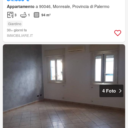
Appartamento
a 90046, Monreale, Provincia di Palermo
3
1
94 m²
Giardino
30+ giorni fa
IMMOBILIARE.IT
4 Foto