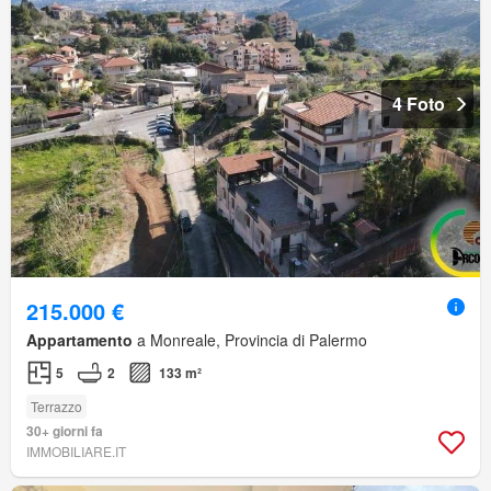
4 Foto
215.000 €
Appartamento
a Monreale, Provincia di Palermo
5
2
133 m²
Terrazzo
30+ giorni fa
IMMOBILIARE.IT