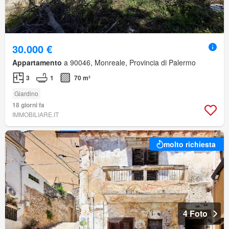
30.000 €
Appartamento
a 90046, Monreale, Provincia di Palermo
3
1
70 m²
Giardino
18 giorni fa
IMMOBILIARE.IT
molto richiesta
4 Foto