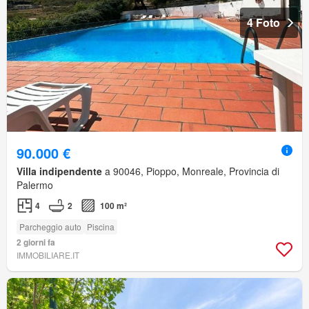
4 Foto
90.000 €
Villa indipendente
a 90046, Pioppo, Monreale, Provincia di
Palermo
4
2
100 m²
Parcheggio auto
Piscina
2 giorni fa
IMMOBILIARE.IT