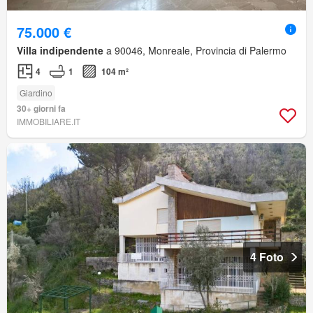
75.000 €
Villa indipendente
a 90046, Monreale, Provincia di Palermo
4
1
104 m²
Giardino
30+ giorni fa
IMMOBILIARE.IT
4 Foto