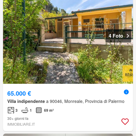
4 Foto
65.000 €
Villa indipendente
a 90046, Monreale, Provincia di Palermo
3
1
69 m²
30+ giorni fa
IMMOBILIARE.IT