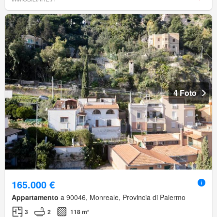
4 Foto
165.000 €
Appartamento
a 90046, Monreale, Provincia di Palermo
3
2
118 m²