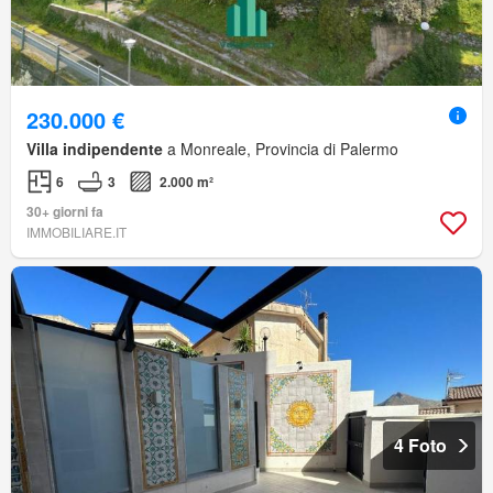
230.000 €
Villa indipendente
a Monreale, Provincia di Palermo
6
3
2.000 m²
30+ giorni fa
IMMOBILIARE.IT
4 Foto