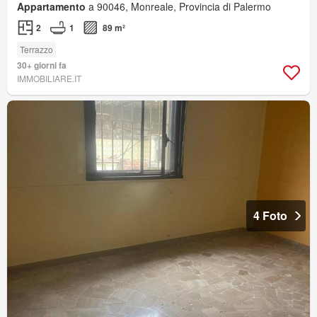
Appartamento
a 90046, Monreale, Provincia di Palermo
2
1
89 m²
Terrazzo
30+ giorni fa
IMMOBILIARE.IT
4 Foto