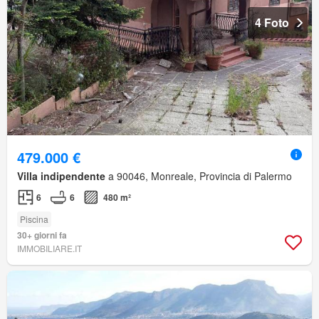
4 Foto
479.000 €
Villa indipendente
a 90046, Monreale, Provincia di Palermo
6
6
480 m²
Piscina
30+ giorni fa
IMMOBILIARE.IT