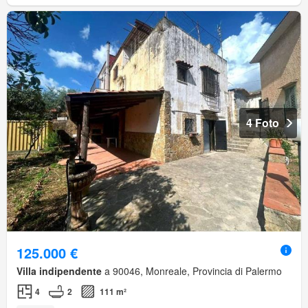
4 Foto
125.000 €
Villa indipendente
a 90046, Monreale, Provincia di Palermo
4
2
111 m²