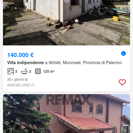
140.000 €
Villa indipendente
a 90046, Monreale, Provincia di Palermo
3
2
120 m²
30+ giorni fa
IMMOBILIARE.IT