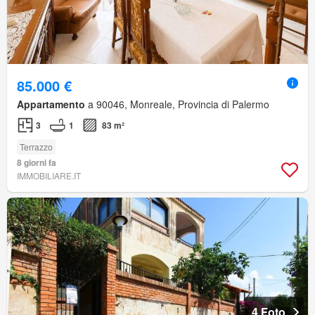
85.000 €
Appartamento
a 90046, Monreale, Provincia di Palermo
3
1
83 m²
Terrazzo
8 giorni fa
IMMOBILIARE.IT
4 Foto