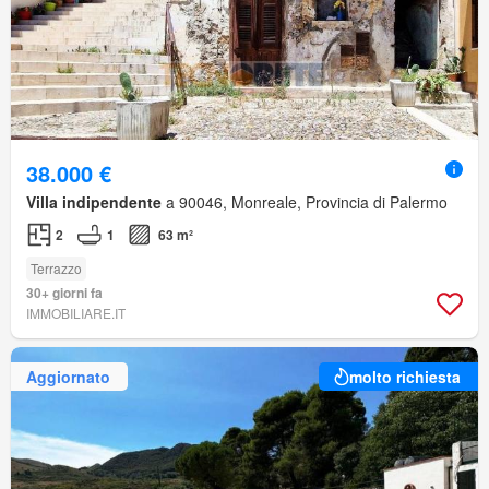
38.000 €
Villa indipendente
a 90046, Monreale, Provincia di Palermo
2
1
63 m²
Terrazzo
30+ giorni fa
IMMOBILIARE.IT
Aggiornato
molto richiesta