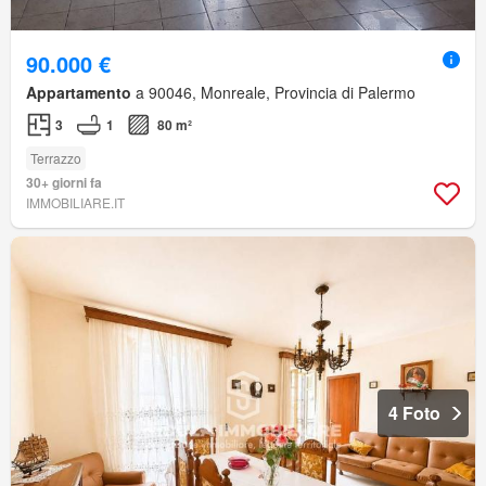
90.000 €
Appartamento
a 90046, Monreale, Provincia di Palermo
3
1
80 m²
Terrazzo
30+ giorni fa
IMMOBILIARE.IT
4 Foto