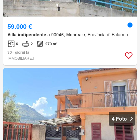
59.000 €
Villa indipendente
a 90046, Monreale, Provincia di Palermo
6
2
270 m²
30+ giorni fa
IMMOBILIARE.IT
4 Foto