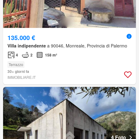
135.000 €
Villa indipendente
a 90046, Monreale, Provincia di Palermo
4
2
158 m²
Terrazzo
30+ giorni fa
IMMOBILIARE.IT
4 Foto