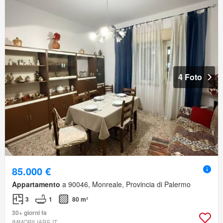
4 Foto
85.000 €
Appartamento
a 90046, Monreale, Provincia di Palermo
3
1
80 m²
30+ giorni fa
IMMOBILIARE.IT