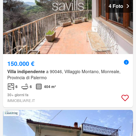
4 Foto
150.000 €
Villa indipendente
a 90046, Villaggio Montano, Monreale,
Provincia di Palermo
6
6
404 m²
30+ giorni fa
IMMOBILIARE.IT