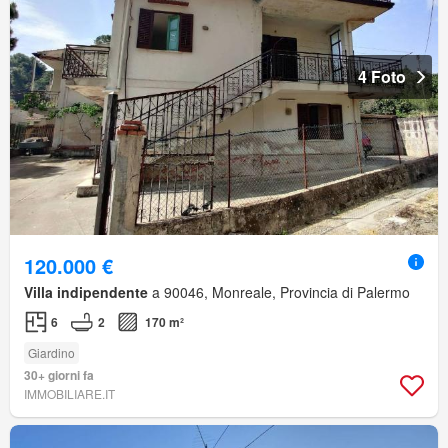
4 Foto
120.000 €
Villa indipendente
a 90046, Monreale, Provincia di Palermo
6
2
170 m²
Giardino
30+ giorni fa
IMMOBILIARE.IT