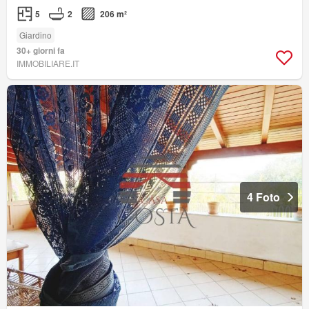
5
2
206 m²
Giardino
30+ giorni fa
IMMOBILIARE.IT
4 Foto