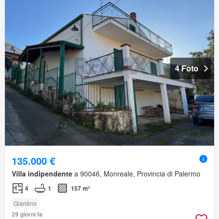
4 Foto
135.000 €
Villa indipendente
a 90046, Monreale, Provincia di Palermo
4
1
157 m²
Giardino
29 giorni fa