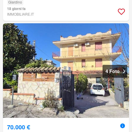
Giardino
18 giorni fa
IMMOBILIARE.IT
4 Foto
70.000 €