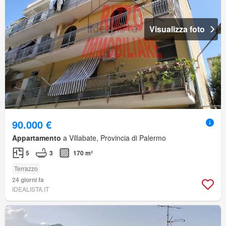
Visualizza foto
90.000 €
Appartamento
a Villabate, Provincia di Palermo
5
3
170 m²
Terrazzo
24 giorni fa
IDEALISTA.IT