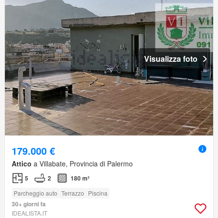
Visualizza foto
179.000 €
Attico
a Villabate, Provincia di Palermo
5
2
180 m²
Parcheggio auto
Terrazzo
Piscina
30+ giorni fa
IDEALISTA.IT