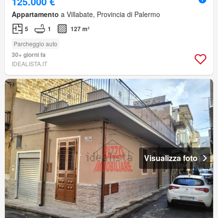
125.000 €
Appartamento
a Villabate, Provincia di Palermo
5
1
127 m²
Parcheggio auto
30+ giorni fa
IDEALISTA.IT
Visualizza foto