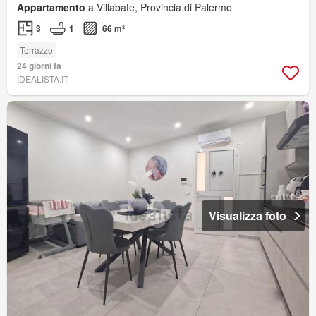
Appartamento
a Villabate, Provincia di Palermo
3
1
66 m²
Terrazzo
24 giorni fa
IDEALISTA.IT
Visualizza foto