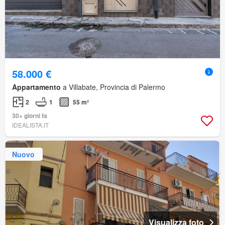
58.000 €
Appartamento
a Villabate, Provincia di Palermo
2
1
55 m²
30+ giorni fa
IDEALISTA.IT
Nuovo
Visualizza foto