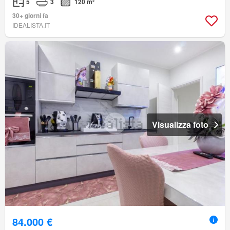
5
3
120 m²
30+ giorni fa
IDEALISTA.IT
Visualizza foto
84.000 €