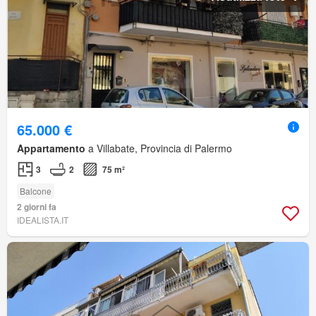
65.000 €
Appartamento
a Villabate, Provincia di Palermo
3
2
75 m²
Balcone
2 giorni fa
IDEALISTA.IT