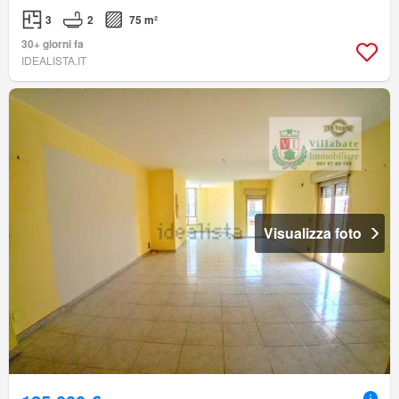
3
2
75 m²
30+ giorni fa
IDEALISTA.IT
Visualizza foto