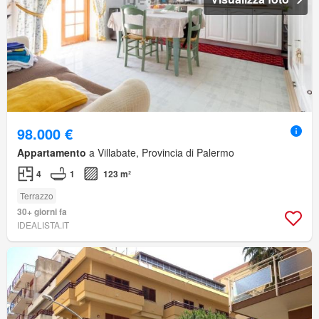
98.000 €
Appartamento
a Villabate, Provincia di Palermo
4
1
123 m²
Terrazzo
30+ giorni fa
IDEALISTA.IT