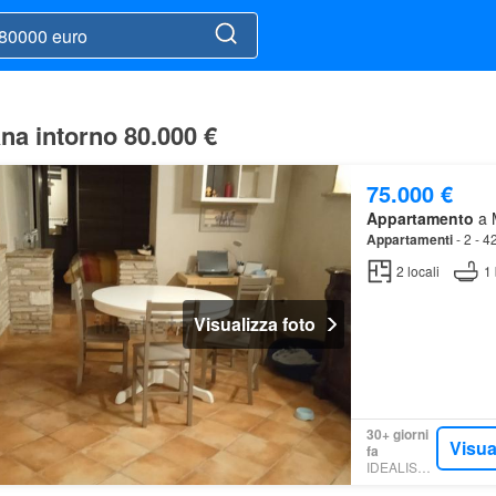
na intorno 80.000 €
75.000 €
Appartamento
a M
Appartamenti
- 2 - 4
2
locali
1
Visualizza foto
30+ giorni
Visua
fa
IDEALISTA.IT