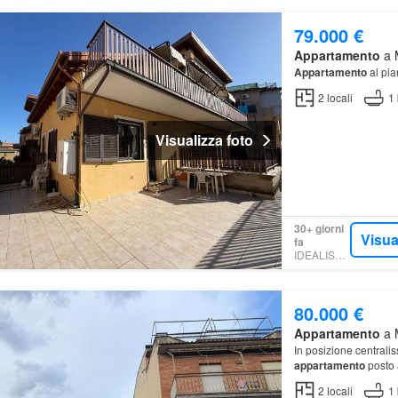
79.000 €
Appartamento
a M
Appartamento
al pia
2
locali
1
Visualizza foto
30+ giorni
Visua
fa
IDEALISTA.IT
80.000 €
Appartamento
a M
In posizione centrali
appartamento
posto 
composto da soggior
2
locali
1