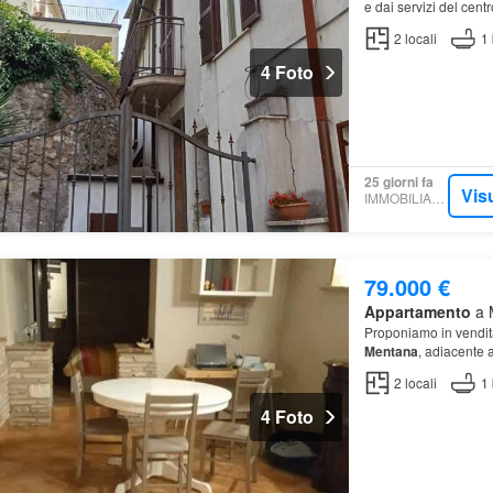
e dai servizi del cen
2
locali
1
4 Foto
25 giorni fa
Vis
IMMOBILIARE.IT
79.000 €
Appartamento
a M
Proponiamo in vendita
Mentana
, adiacente 
2
locali
1
4 Foto