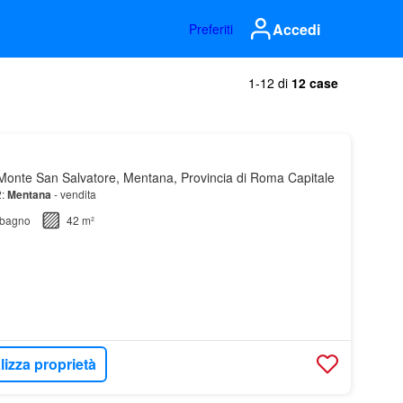
Accedi
Preferiti
1-12 di
12 case
onte San Salvatore, Mentana, Provincia di Roma Capitale
2:
Mentana
- vendita
bagno
42 m²
lizza proprietà