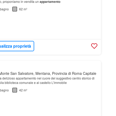
tro, proponiamo in vendita un
appartamento
bagno
62 m²
ualizza proprietà
onte San Salvatore, Mentana, Provincia di Roma Capitale
 delizioso appartamemto nel cuore del suggestivo centro storico di
alla biblioteca comunale e al castello L'immobile
bagno
42 m²