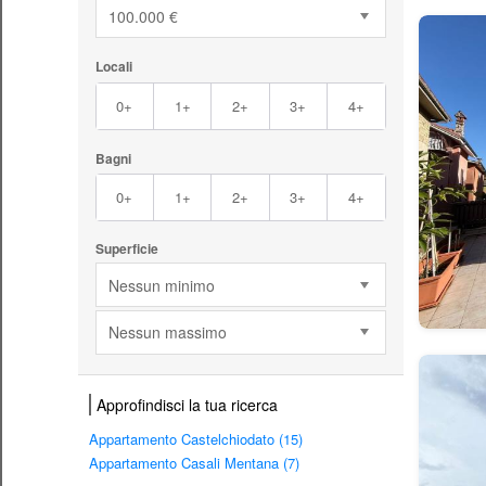
100.000 €
Locali
0+
1+
2+
3+
4+
Bagni
0+
1+
2+
3+
4+
Superficie
Nessun minimo
Nessun massimo
Approfindisci la tua ricerca
Appartamento Castelchiodato (15)
Appartamento Casali Mentana (7)