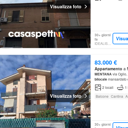
Visualizza foto
30+ giorni
Visua
fa
IDEALISTA.IT
83.000 €
Appartamento
a M
MENTANA
via Oglio,
bilocale
mansardato di
L'
appartamento
è co
2
locali
1
Visualizza foto
Balcone
Cantina
A
30+ giorni
Visua