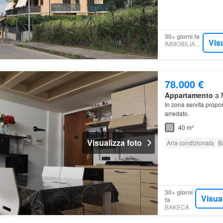
30+ giorni fa
Vis
IMMOBILIARE.IT
78.000 €
Appartamento
a 
In zona servita propo
arredato.
40 m²
Visualizza foto
Aria condizionata
B
30+ giorni
Visua
fa
BAKECA