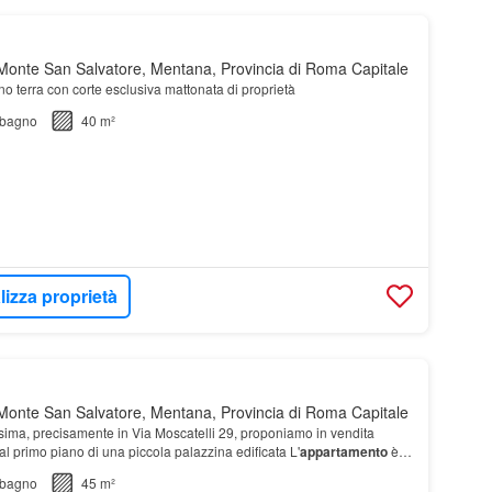
onte San Salvatore, Mentana, Provincia di Roma Capitale
no terra con corte esclusiva mattonata di proprietà
bagno
40 m²
lizza proprietà
onte San Salvatore, Mentana, Provincia di Roma Capitale
ssima, precisamente in Via Moscatelli 29, proponiamo in vendita
al primo piano di una piccola palazzina edificata L'
appartamento
è
no con angolo cottura, camera…
bagno
45 m²