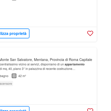
lizza proprietà
onte San Salvatore, Mentana, Provincia di Roma Capitale
 centralissimo vicino ai servizi, disponiamo di un
appartamento
 mq, 40, piano 3° in palazzina di recente costruzione
mposto da soggiorno con angolo cottura, dis…
bagno
42 m²
scensore
lizza proprietà