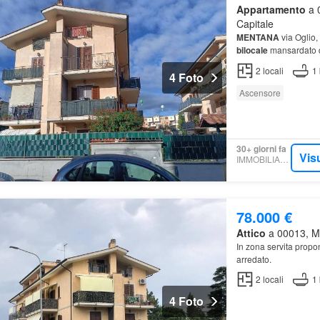
Appartamento
a 
Capitale
MENTANA
via Oglio,
bilocale
mansardato di
2
locali
1
4 Foto
Ascensore
30+ giorni fa
Vis
IMMOBILIARE.IT
78.000 €
Attico
a 00013, Mo
In zona servita propo
arredato.
2
locali
1
4 Foto