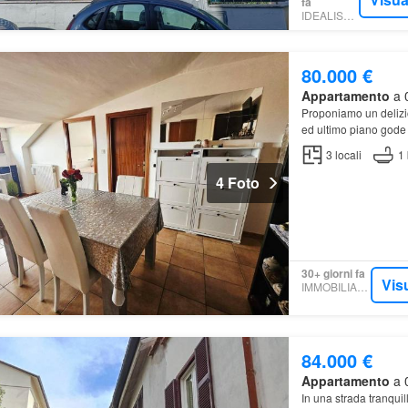
fa
IDEALISTA.IT
80.000 €
Appartamento
a 0
Proponiamo un deliz
ed ultimo piano gode 
3
locali
1
4 Foto
30+ giorni fa
Vis
IMMOBILIARE.IT
84.000 €
Appartamento
a 
In una strada tranquil