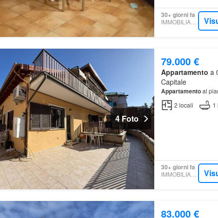
30+ giorni fa
Vis
IMMOBILIARE.IT
79.000 €
Appartamento
a 
Capitale
Appartamento
al pia
2
locali
1
4 Foto
30+ giorni fa
Vis
IMMOBILIARE.IT
83.000 €