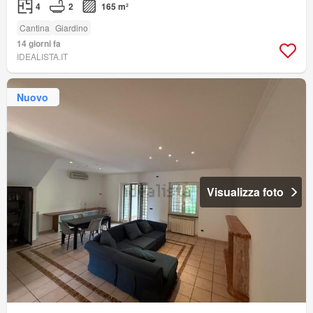
4
2
165 m²
Cantina
Giardino
14 giorni fa
IDEALISTA.IT
Nuovo
Visualizza foto