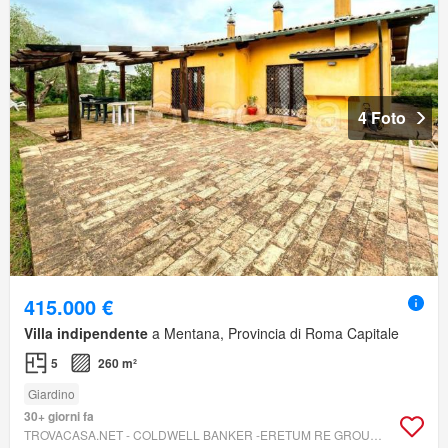
4 Foto
415.000 €
Villa indipendente
a Mentana, Provincia di Roma Capitale
5
260 m²
Giardino
30+ giorni fa
TROVACASA.NET - COLDWELL BANKER -ERETUM RE GROUP -