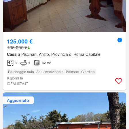
125.000 €
135.000 €
Casa
a Piscinari, Anzio, Provincia di Roma Capitale
3
1
82 m²
Parcheggio auto
Aria condizionata
Balcone
Giardino
8 giorni fa
IDEALISTA.IT
Aggiornato