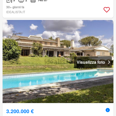
5
2
146 m²
30+ giorni fa
IDEALISTA.IT
Visualizza foto
3.200.000 €