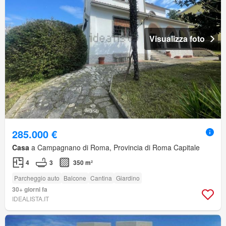
Visualizza foto
285.000 €
Casa
a Campagnano di Roma, Provincia di Roma Capitale
4
3
350 m²
Parcheggio auto
Balcone
Cantina
Giardino
30+ giorni fa
IDEALISTA.IT