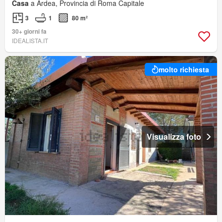
Casa
a Ardea, Provincia di Roma Capitale
3
1
80 m²
30+ giorni fa
IDEALISTA.IT
molto richiesta
Visualizza foto