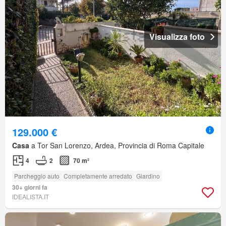
Visualizza foto
129.000 €
Casa
a Tor San Lorenzo, Ardea, Provincia di Roma Capitale
4
2
70 m²
Parcheggio auto
Completamente arredato
Giardino
30+ giorni fa
IDEALISTA.IT