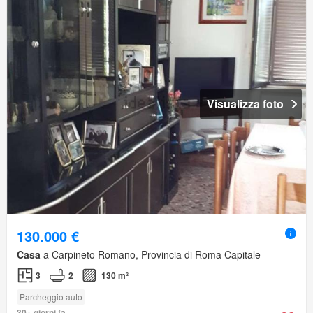
Visualizza foto
130.000 €
Casa
a Carpineto Romano, Provincia di Roma Capitale
3
2
130 m²
Parcheggio auto
30+ giorni fa