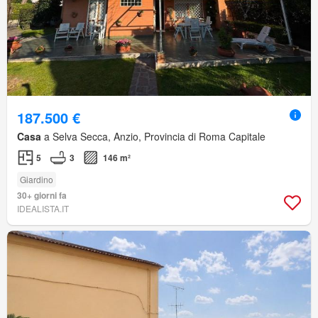
187.500 €
Casa
a Selva Secca, Anzio, Provincia di Roma Capitale
5
3
146 m²
Giardino
30+ giorni fa
IDEALISTA.IT