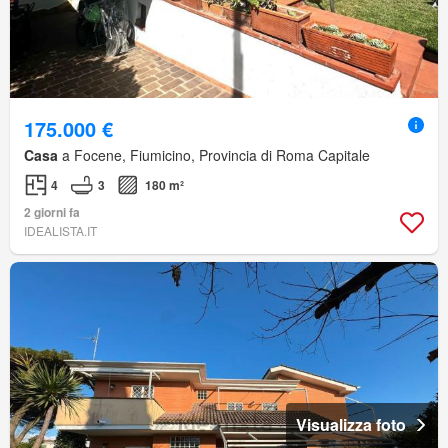
175.000 €
Casa
a Focene, Fiumicino, Provincia di Roma Capitale
4
3
180 m²
2 giorni fa
IDEALISTA.IT
Visualizza foto