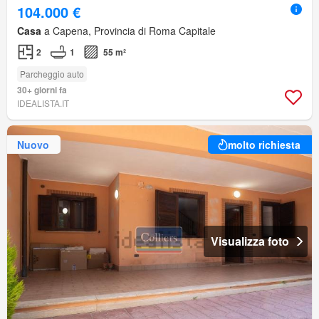
104.000 €
Casa
a Capena, Provincia di Roma Capitale
2
1
55 m²
Parcheggio auto
30+ giorni fa
IDEALISTA.IT
Nuovo
molto richiesta
Visualizza foto