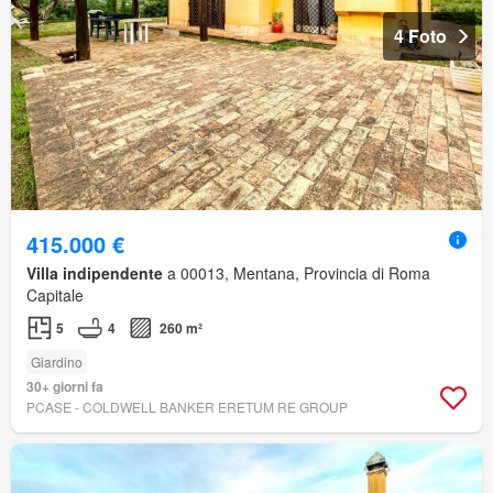
4 Foto
415.000 €
Villa indipendente
a 00013, Mentana, Provincia di Roma
Capitale
5
4
260 m²
Giardino
30+ giorni fa
PCASE - COLDWELL BANKER ERETUM RE GROUP