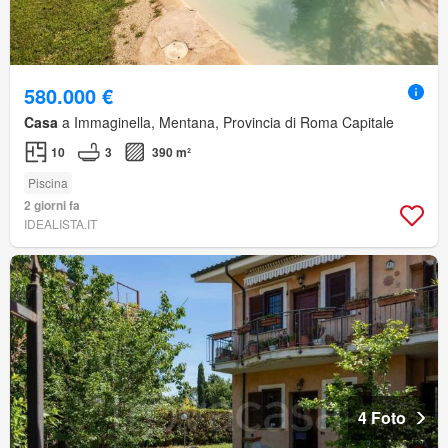
580.000 €
Casa
a Immaginella, Mentana, Provincia di Roma Capitale
10
3
390 m²
Piscina
2 giorni fa
IDEALISTA.IT
4 Foto