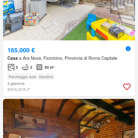
165.000 €
Casa
a Ara Nova, Fiumicino, Provincia di Roma Capitale
3
2
80 m²
Parcheggio auto
Giardino
3 giorni fa
IDEALISTA.IT