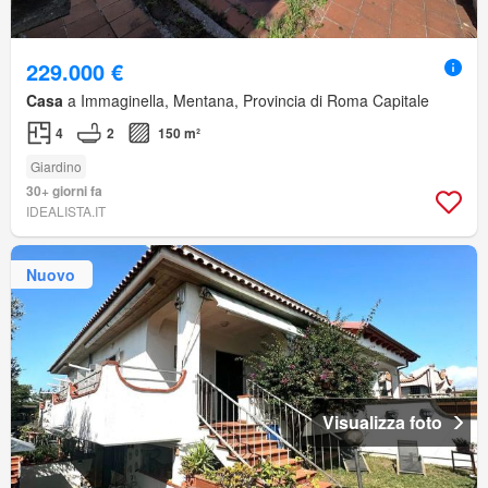
229.000 €
Casa
a Immaginella, Mentana, Provincia di Roma Capitale
4
2
150 m²
Giardino
30+ giorni fa
IDEALISTA.IT
Nuovo
Visualizza foto