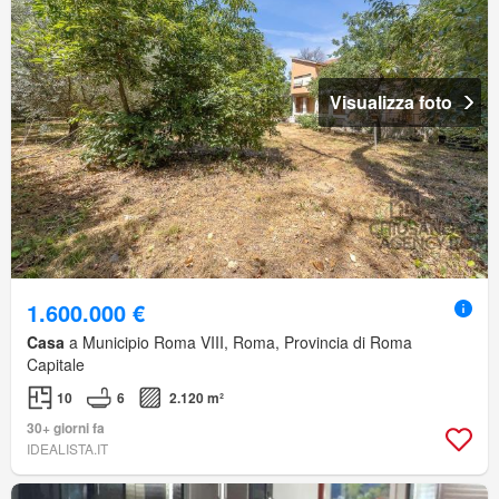
Visualizza foto
1.600.000 €
Casa
a Municipio Roma VIII, Roma, Provincia di Roma
Capitale
10
6
2.120 m²
30+ giorni fa
IDEALISTA.IT