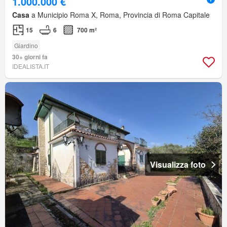
1.000.000 €
Casa
a Municipio Roma X, Roma, Provincia di Roma Capitale
15
6
700 m²
Giardino
30+ giorni fa
IDEALISTA.IT
Visualizza foto