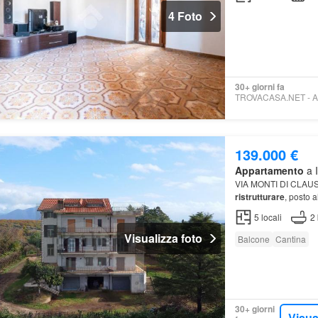
4 Foto
30+ giorni fa
139.000 €
Appartamento
a I
VIA MONTI DI CLAU
ristrutturare
, posto 
5
locali
2
Visualizza foto
Balcone
Cantina
30+ giorni
Visua