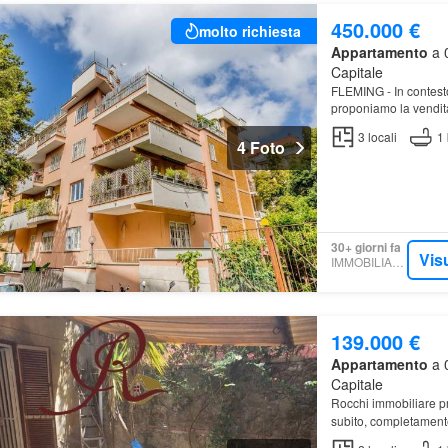
450.000 €
molto richiesta
Appartamento
a 
Capitale
FLEMING - In contesto
proponiamo la vendi
109 mq catastali sito
3
locali
1
4 Foto
30+ giorni fa
Vis
IMMOBILIARE.IT
139.000 €
Appartamento
a 
Capitale
Rocchi immobiliare 
subito, completamen
giardino…