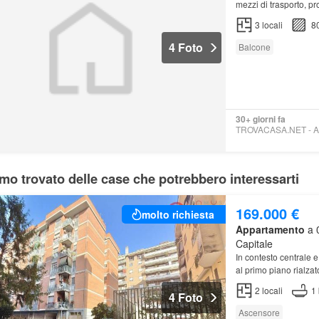
mezzi di trasporto, p
ristrutturare
ma rappr
3
locali
8
4 Foto
Balcone
30+ giorni fa
mo trovato delle case che potrebbero interessarti
169.000 €
molto richiesta
Appartamento
a 
Capitale
In contesto centrale 
al primo piano rialza
2
locali
1
4 Foto
Ascensore