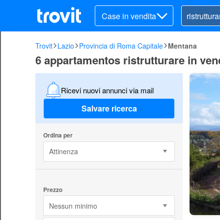
Case in vendita
Trovit
Lazio
Provincia di Roma Capitale
Mentana
6 appartamentos ristrutturare in ven
Ricevi nuovi annunci via mail
Salvare ricerca
Ordina per
Attinenza
Prezzo
Nessun minimo