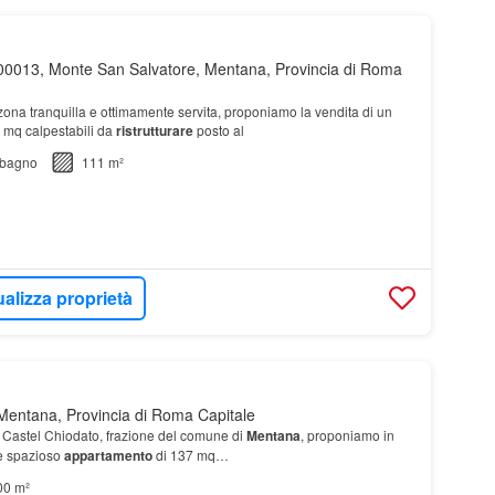
00013, Monte San Salvatore, Mentana, Provincia di Roma
 zona tranquilla e ottimamente servita, proponiamo la vendita di un
 mq calpestabili da
ristrutturare
posto al
bagno
111 m²
ualizza proprietà
Mentana, Provincia di Roma Capitale
 Castel Chiodato, frazione del comune di
Mentana
, proponiamo in
e spazioso
appartamento
di 137 mq…
00 m²