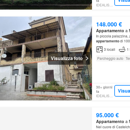
fa
IDEALISTA.IT
148.000 €
Appartamento
a M
In piccola palazzina,
appartamento
di 100
3
locali
1
Visualizza foto
Parcheggio auto
Te
30+ giorni
Visua
fa
IDEALISTA.IT
95.000 €
Appartamento
a 
Nel cuore di Castelch