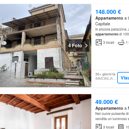
148.000 €
Appartamento
a 
Capitale
In piccola palazzina,
appartamento
di 100
3
locali
1
4 Foto
30+ giorni fa
Vis
IMMOBILIARE.IT
49.000 €
Appartamento
a 
Nel cuore pulsante di
vendita un luminoso 
3
locali
1