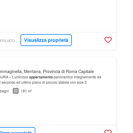
Visualizza proprietà
TROVACASA.NET - AFFILIATO TECNOCASA: STUDIO MENTANA 2021 SRL
mmaginella, Mentana, Provincia di Roma Capitale
SURA – Luminoso
appartamento
panoramico integralmente da
al secondo ed ultimo piano di piccolo stabile con sole 3
bagni
181 m²
lizza proprietà