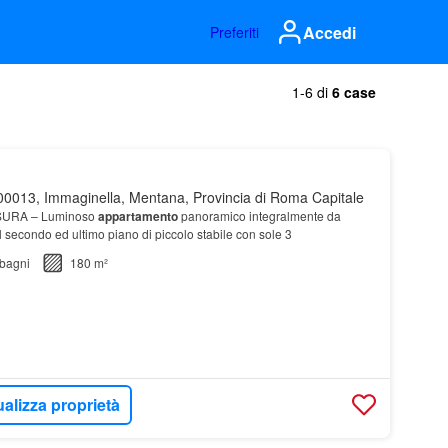
Accedi
Preferiti
1-6 di
6 case
0013, Immaginella, Mentana, Provincia di Roma Capitale
SURA – Luminoso
appartamento
panoramico integralmente da
al secondo ed ultimo piano di piccolo stabile con sole 3
bagni
180 m²
ualizza proprietà