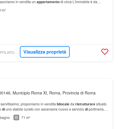
roponiamo in vendita un
appartamento
di circa L'immobile è da
esenta un'ottima opportunità pe…
0 m²
Visualizza proprietà
TROVACASA.NET - AFFILIATO TOSCANO - AGENZIA DI MONTEROTONDO
00146, Municipio Roma XI, Roma, Provincia di Roma
e servitissimo, proponiamo in vendita
bilocale
da
ristrutturare
situato
to
di
uno stabile curato con ascensore nuovo e servizio
di
portineria.…
bagno
71 m²