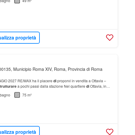
bagno
49 m²
ualizza proprietà
00135, Municipio Roma XIV, Roma, Provincia di Roma
IO 2027 RE/MAX ha il piacere
di
proporvi in vendita a Ottavia –
strutturare
a pochi passi dalla stazione Nel quartiere
di
Ottavia, in
e vicini…
bagno
75 m²
ualizza proprietà