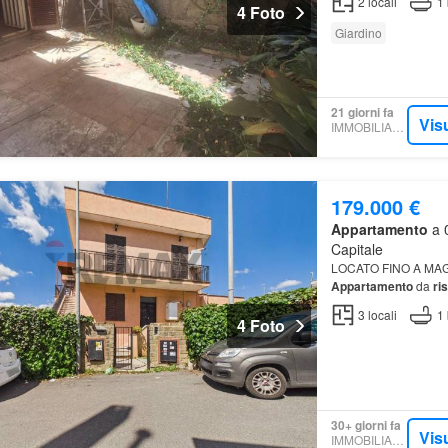
2
locali
1
4 Foto
Giardino
21 giorni fa
Vis
IMMOBILIARE.IT
179.000 €
Appartamento
a 
Capitale
LOCATO FINO A MAGG
Appartamento
da
ri
posizione strategica 
3
locali
1
4 Foto
30+ giorni fa
Vis
IMMOBILIARE.IT