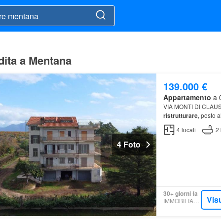
dita a Mentana
139.000 €
Appartamento
a 0
VIA MONTI DI CLAU
ristrutturare
, posto 
4
locali
2
4 Foto
30+ giorni fa
Vis
IMMOBILIARE.IT