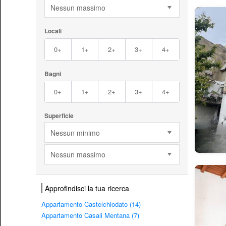
Nessun massimo
Locali
0+
1+
2+
3+
4+
Bagni
0+
1+
2+
3+
4+
Superficie
Nessun minimo
Nessun massimo
Approfindisci la tua ricerca
Appartamento Castelchiodato (14)
Appartamento Casali Mentana (7)