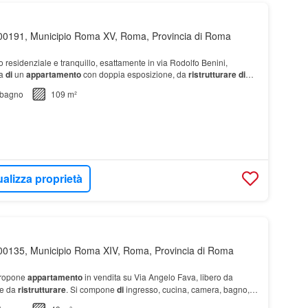
00191, Municipio Roma XV, Roma, Provincia di Roma
 residenziale e tranquillo, esattamente in via Rodolfo Benini,
ta
di
un
appartamento
con doppia esposizione, da
ristrutturare
di
 al piano…
bagno
109 m²
ualizza proprietà
00135, Municipio Roma XIV, Roma, Provincia di Roma
propone
appartamento
in vendita su Via Angelo Fava, libero da
te da
ristrutturare
. Si compone
di
ingresso, cucina, camera, bagno,