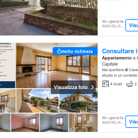
30+ giorni fa
Vis
IMMOBILIARE.IT
Consultare i
molto richiesta
Appartamento
a 
Capitale
Nel quartiere
di
Casal
situato in un contesto
4
locali
2
Visualizza foto
30+ giorni fa
Vis
IMMOBILIARE.IT