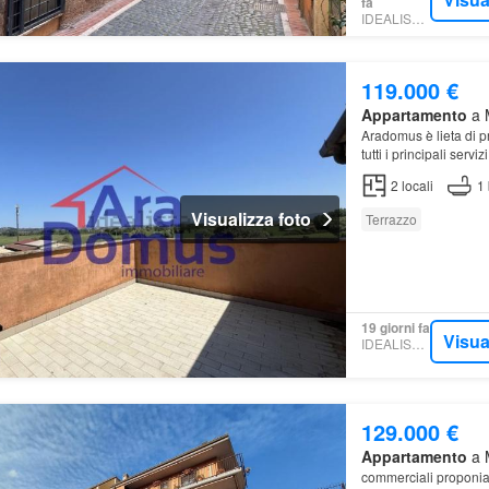
fa
IDEALISTA.IT
119.000 €
Appartamento
a M
Aradomus è lieta di p
tutti i principali serviz
con salone e cucina 
2
locali
1
Visualizza foto
Terrazzo
19 giorni fa
Visua
IDEALISTA.IT
129.000 €
Appartamento
a M
commerciali proponia