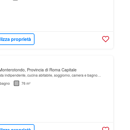
lizza proprietà
onterotondo, Provincia di Roma Capitale
ata indipendente, cucina abitabile, soggiorno, camera e bagno…
bagno
76 m²
lizza proprietà