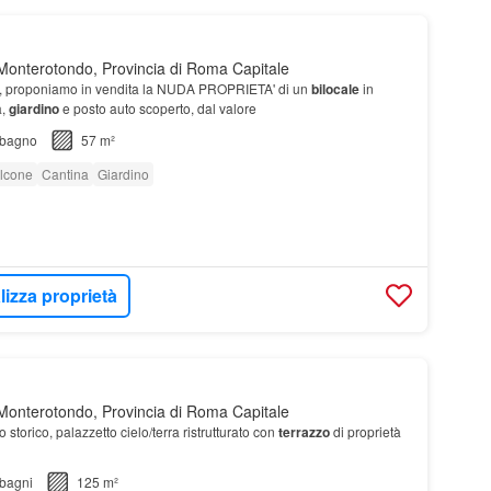
onterotondo, Provincia di Roma Capitale
, proponiamo in vendita la NUDA PROPRIETA' di un
bilocale
in
a,
giardino
e posto auto scoperto, dal valore
bagno
57 m²
lcone
Cantina
Giardino
lizza proprietà
onterotondo, Provincia di Roma Capitale
o storico, palazzetto cielo/terra ristrutturato con
terrazzo
di proprietà
bagni
125 m²