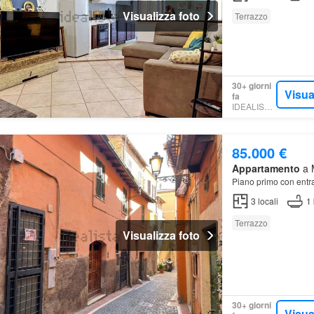
Visualizza foto
Terrazzo
30+ giorni
Visua
fa
IDEALISTA.IT
85.000 €
Appartamento
a M
Piano primo con entr
3
locali
1
Terrazzo
Visualizza foto
30+ giorni
Visua