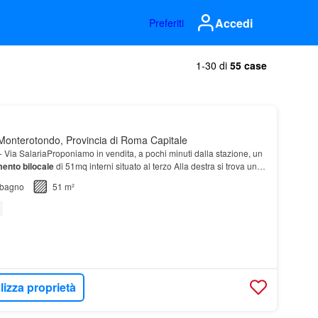
Accedi
Preferiti
1-30 di
55 case
onterotondo, Provincia di Roma Capitale
 Via SalariaProponiamo in vendita, a pochi minuti dalla stazione, un
mento
bilocale
di 51mq interni situato al terzo Alla destra si trova una
zionale e ben organizzat…
bagno
51 m²
lizza proprietà