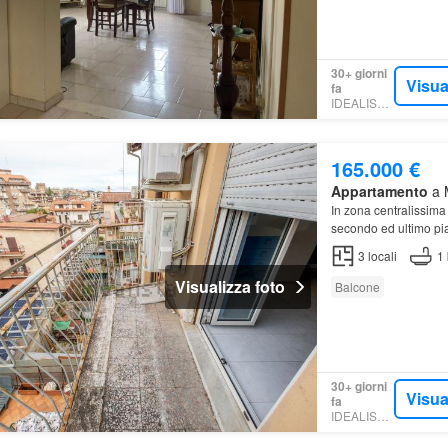
30+ giorni
Visua
fa
IDEALISTA.IT
165.000 €
Appartamento
a M
In zona centralissima
secondo ed ultimo p
3
locali
1
Visualizza foto
Balcone
30+ giorni
Visua
fa
IDEALISTA.IT