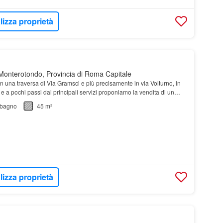
lizza proprietà
onterotondo, Provincia di Roma Capitale
In una traversa di Via Gramsci e più precisamente in via Volturno, in
e a pochi passi dai principali servizi proponiamo la vendita di un
nto
bilocale
di recente costruzi…
bagno
45 m²
lizza proprietà