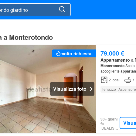
ta a Monterotondo
79.000 €
molto richiesta
Appartamento
a M
Monterotondo
Scalo -
accogliente
apparta
cucina separata, fun
2
locali
1
Visualizza foto
Terrazzo
Ascensore
30+ giorni
Visua
fa
IDEALISTA.IT