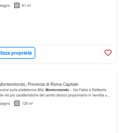
bagno
61 m²
lizza proprietà
onterotondo, Provincia di Roma Capitale
anche sulla piattaforma BNL
Monterotondo
– Via Fabio e Raffaello
le vie più caratteristiche del centro storico proponiamo in vendita un
amento
quadrilocale
posto…
bagno
120 m²