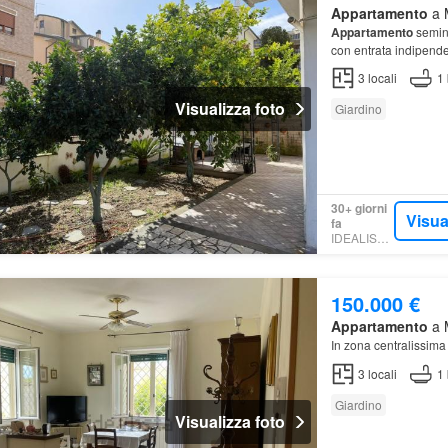
Appartamento
a M
Appartamento
semint
con entrata indipende
3
locali
1
Visualizza foto
Giardino
30+ giorni
Visua
fa
IDEALISTA.IT
150.000 €
Appartamento
a M
In zona centralissima
3
locali
1
Giardino
Visualizza foto