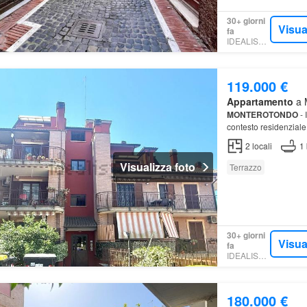
30+ giorni
Visua
fa
IDEALISTA.IT
119.000 €
Appartamento
a M
MONTEROTONDO
- 
contesto residenziale 
delizioso
appartame
2
locali
1
Visualizza foto
Terrazzo
30+ giorni
Visua
fa
IDEALISTA.IT
180.000 €