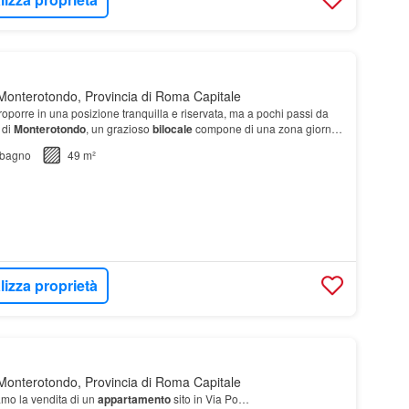
onterotondo, Provincia di Roma Capitale
roporre in una posizione tranquilla e riservata, ma a pochi passi da
i di
Monterotondo
, un grazioso
bilocale
compone di una zona giorno
ad angolo cottura, una…
bagno
49 m²
lizza proprietà
onterotondo, Provincia di Roma Capitale
mo la vendita di un
appartamento
sito in Via Po…