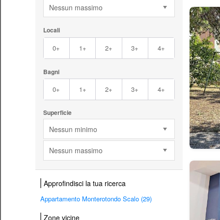
Nessun massimo
Locali
0+
1+
2+
3+
4+
Bagni
0+
1+
2+
3+
4+
Superficie
Nessun minimo
Nessun massimo
Approfindisci la tua ricerca
Appartamento Monterotondo Scalo (29)
Zone vicine