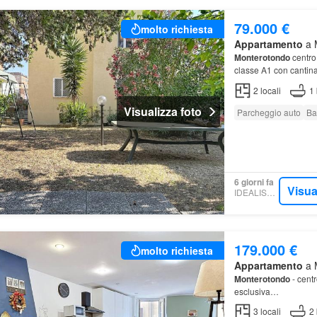
79.000 €
molto richiesta
Appartamento
a M
Monterotondo
centro
classe A1 con cantin
2
locali
1
Visualizza foto
Parcheggio auto
Ba
6 giorni fa
Visua
IDEALISTA.IT
179.000 €
molto richiesta
Appartamento
a M
Monterotondo
- centr
esclusiva…
3
locali
2