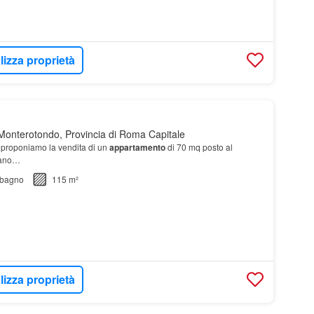
lizza proprietà
onterotondo, Provincia di Roma Capitale
 proponiamo la vendita di un
appartamento
di 70 mq posto al
iano…
bagno
115 m²
lizza proprietà