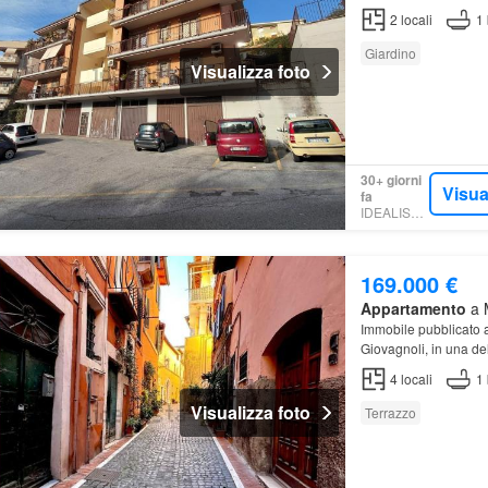
2
locali
1
Giardino
Visualizza foto
30+ giorni
Visua
fa
IDEALISTA.IT
169.000 €
Appartamento
a M
Immobile pubblicato 
Giovagnoli, in una del
caratteristico
appart
4
locali
1
Visualizza foto
Terrazzo