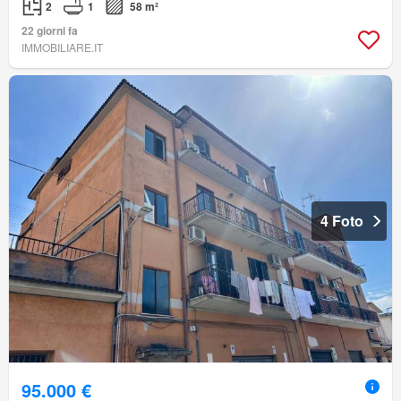
2
1
58 m²
22 giorni fa
IMMOBILIARE.IT
4 Foto
95.000 €