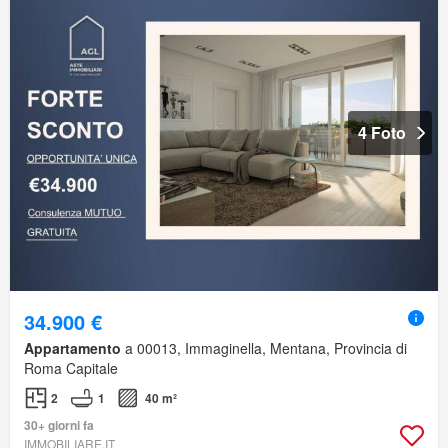
4 Foto
34.900 €
Appartamento
a 00013, Immaginella, Mentana, Provincia di
Roma Capitale
2
1
40 m²
30+ giorni fa
IMMOBILIARE.IT