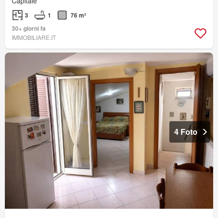
Capitale
3
1
76 m²
30+ giorni fa
IMMOBILIARE.IT
4 Foto