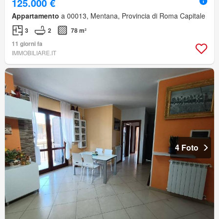
125.000 €
Appartamento
a 00013, Mentana, Provincia di Roma Capitale
3
2
78 m²
11 giorni fa
IMMOBILIARE.IT
4 Foto