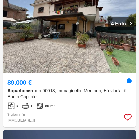
4 Foto
89.000 €
Appartamento
a 00013, Immaginella, Mentana, Provincia di
Roma Capitale
3
1
80 m²
9 giorni fa
IMMOBILIARE.IT