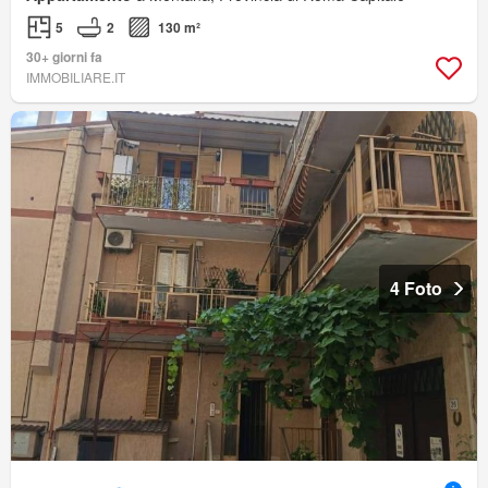
5
2
130 m²
30+ giorni fa
IMMOBILIARE.IT
4 Foto