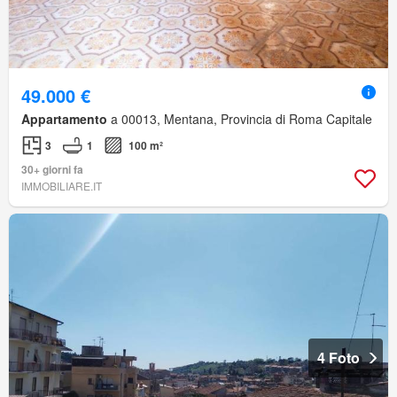
49.000 €
Appartamento
a 00013, Mentana, Provincia di Roma Capitale
3
1
100 m²
30+ giorni fa
IMMOBILIARE.IT
4 Foto