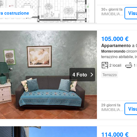
30+ giorni fa
Vis
a costruzione
IMMOBILIARE.IT
105.000 €
Appartamento
a 0
Monterotondo
circon
terrazzino abitabile, 
2
locali
1
4 Foto
Terrazzo
29 giorni fa
Vis
IMMOBILIARE.IT
114.000 €