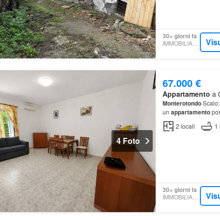
30+ giorni fa
Vis
IMMOBILIARE.IT
67.000 €
Appartamento
a 0
Monterotondo
Scalo:
un
appartamento
pos
2
locali
1
4 Foto
30+ giorni fa
Vis
IMMOBILIARE.IT