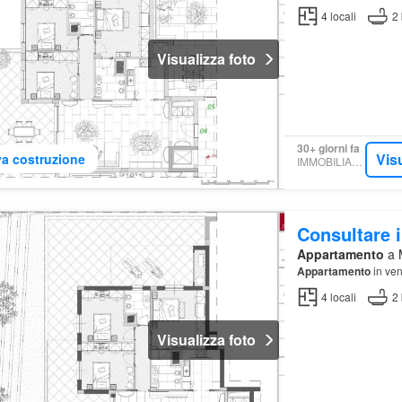
4
locali
2
Visualizza foto
30+ giorni fa
Vis
a costruzione
IMMOBILIARE.IT
Consultare i
Appartamento
a M
Appartamento
in ven
4
locali
2
Visualizza foto