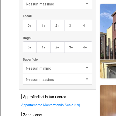
Nessun massimo
Locali
0+
1+
2+
3+
4+
Bagni
0+
1+
2+
3+
4+
Superficie
Nessun minimo
Nessun massimo
Approfindisci la tua ricerca
Appartamento Monterotondo Scalo (29)
Zone vicine