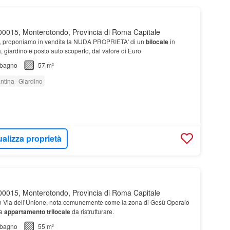
0015, Monterotondo, Provincia di Roma Capitale
, proponiamo in vendita la NUDA PROPRIETA' di un
bilocale
in
, giardino e posto auto scoperto, dal valore di Euro
bagno
57 m²
ntina
Giardino
ualizza proprietà
0015, Monterotondo, Provincia di Roma Capitale
in Via dell’Unione, nota comunemente come la zona di Gesù Operaio
ta
appartamento
trilocale
da ristrutturare.
bagno
55 m²