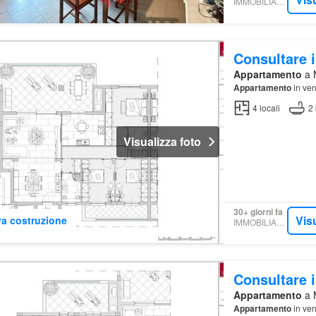
IMMOBILIARE.IT
Consultare i
Appartamento
a M
Appartamento
in ven
4
locali
2
Visualizza foto
30+ giorni fa
Vis
a costruzione
IMMOBILIARE.IT
Consultare i
Appartamento
a M
Appartamento
in ven