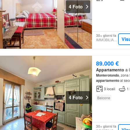
4 Foto
30+ giorni fa
Vis
IMMOBILIARE.IT
89.000 €
Appartamento
a 0
Monterotondo
, zona
appartamento
al sec
3
locali
1
4 Foto
Balcone
30+ giorni fa
Vis