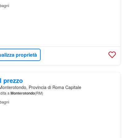
bagni
ualizza proprietà
l prezzo
onterotondo, Provincia di Roma Capitale
dita a
Monterotondo
(RM)
bagni