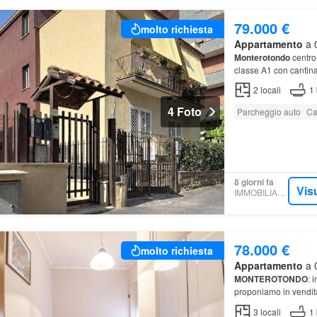
79.000 €
molto richiesta
Appartamento
a 0
Monterotondo
centro
classe A1 con cantina
2
locali
1
4 Foto
Parcheggio auto
Ca
8 giorni fa
Vis
IMMOBILIARE.IT
78.000 €
molto richiesta
Appartamento
a 0
MONTEROTONDO
: 
proponiamo in vendi
3
locali
1