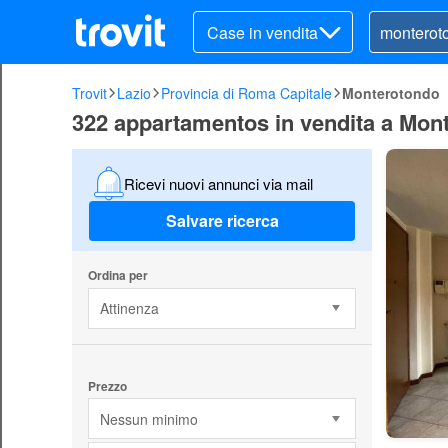
Case in vendita
Trovit
Lazio
Provincia di Roma Capitale
Monterotondo
322 appartamentos in vendita a Mon
Ricevi nuovi annunci via mail
Salvare ricerca
Ordina per
Attinenza
Prezzo
Nessun minimo