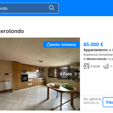
terotondo
85.000 €
molto richiesta
Appartamento
a 0
Aradomus Immobiliare 
di
Monterotondo
, in
3
locali
1
4 Foto
30+ giorni fa
Vis
IMMOBILIARE.IT