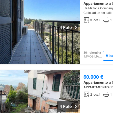
Appartamento
a 0
Re Mattone Company 
Colle, ad un km dalla
3
locali
1
4 Foto
30+ giorni fa
Vis
IMMOBILIARE.IT
60.000 €
Appartamento
a 0
APPARTAMENTO
CO
2
locali
1
4 Foto