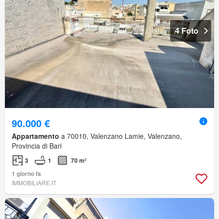
4 Foto
90.000 €
Appartamento
a 70010, Valenzano Lamie, Valenzano,
Provincia di Bari
3
1
70 m²
1 giorno fa
IMMOBILIARE.IT