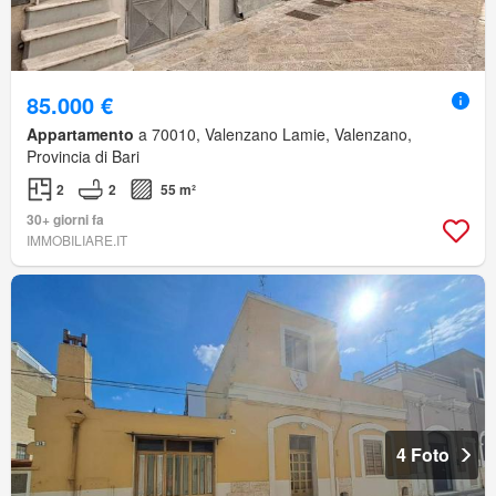
85.000 €
Appartamento
a 70010, Valenzano Lamie, Valenzano,
Provincia di Bari
2
2
55 m²
30+ giorni fa
IMMOBILIARE.IT
4 Foto