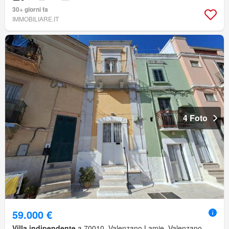
30+ giorni fa
IMMOBILIARE.IT
4 Foto
59.000 €
Villa indipendente
a 70010, Valenzano Lamie, Valenzano,