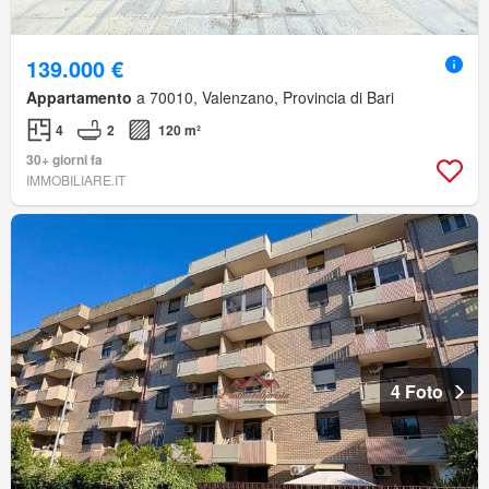
139.000 €
Appartamento
a 70010, Valenzano, Provincia di Bari
4
2
120 m²
30+ giorni fa
IMMOBILIARE.IT
4 Foto