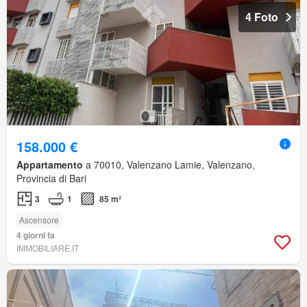
4 Foto
158.000 €
Appartamento
a 70010, Valenzano Lamie, Valenzano,
Provincia di Bari
3
1
85 m²
Ascensore
4 giorni fa
IMMOBILIARE.IT