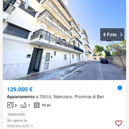
4 Foto
129.000 €
Appartamento
a 70010, Valenzano, Provincia di Bari
3
1
70 m²
Ascensore
30+ giorni fa
IMMOBILIARE.IT