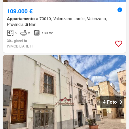
109.000 €
Appartamento
a 70010, Valenzano Lamie, Valenzano,
Provincia di Bari
5
2
130 m²
30+ giorni fa
IMMOBILIARE.IT
4 Foto