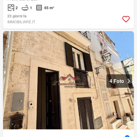
2
1
65 m²
23 giorni fa
IMMOBILIARE.IT
4 Foto