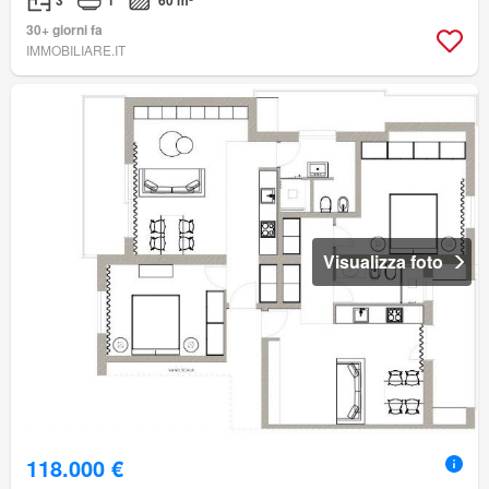
3
1
60 m²
30+ giorni fa
IMMOBILIARE.IT
Visualizza foto
118.000 €