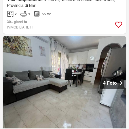
Provincia di Bari
2
1
55 m²
30+ giorni fa
IMMOBILIARE.IT
4 Foto