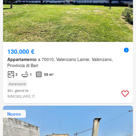
130.000 €
Appartamento
a 70010, Valenzano Lamie, Valenzano,
Provincia di Bari
2
1
59 m²
Ascensore
30+ giorni fa
IMMOBILIARE.IT
Nuovo