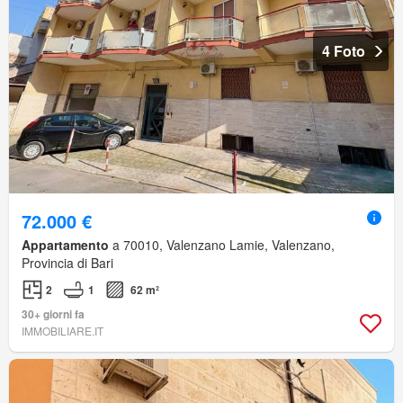
4 Foto
72.000 €
Appartamento
a 70010, Valenzano Lamie, Valenzano,
Provincia di Bari
2
1
62 m²
30+ giorni fa
IMMOBILIARE.IT