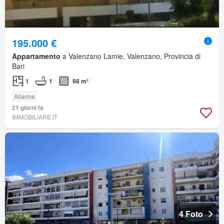
195.000 €
Appartamento
a Valenzano Lamie, Valenzano, Provincia di
Bari
1
1
98 m²
Allarme
21 giorni fa
IMMOBILIARE.IT
4 Foto