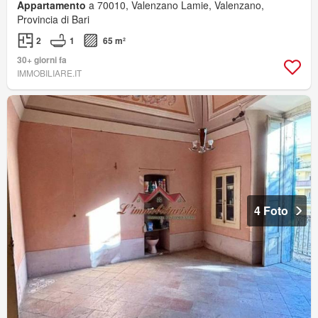
Appartamento
a 70010, Valenzano Lamie, Valenzano,
Provincia di Bari
2
1
65 m²
30+ giorni fa
IMMOBILIARE.IT
4 Foto