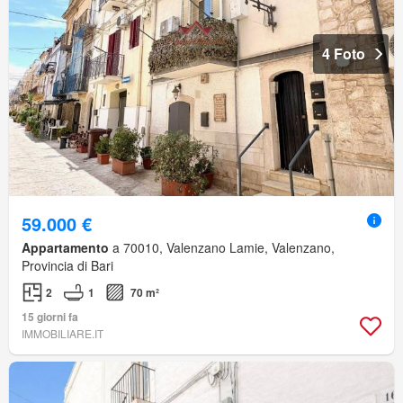
4 Foto
59.000 €
Appartamento
a 70010, Valenzano Lamie, Valenzano,
Provincia di Bari
2
1
70 m²
15 giorni fa
IMMOBILIARE.IT