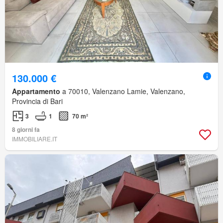
130.000 €
Appartamento
a 70010, Valenzano Lamie, Valenzano,
Provincia di Bari
3
1
70 m²
8 giorni fa
IMMOBILIARE.IT