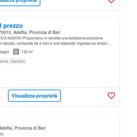
l prezzo
0010, Adelfia, Provincia di Bari
ICA NOVITA'! Proponiamo in vendita una bellissima soluzione
no rialzato, composta da 4 vani e così disposta: ingresso su ampio
nino, disimpegno, camera matrimonial…
bagni
130 m²
larme
Giardino
Visualizza proprietà
WIKICASA - ADELFIA - TEMPOCASA
delfia, Provincia di Bari
o).