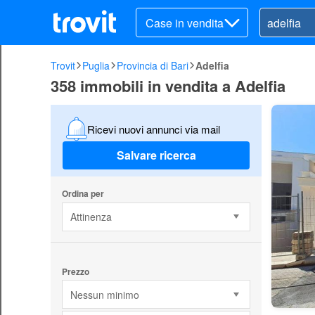
Case in vendita
Trovit
Puglia
Provincia di Bari
Adelfia
358 immobili in vendita a Adelfia
Ricevi nuovi annunci via mail
Salvare ricerca
Ordina per
Attinenza
Prezzo
Nessun minimo