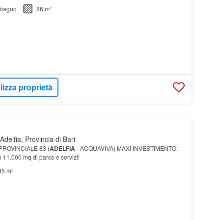
bagno
86 m²
lizza proprietà
delfia, Provincia di Bari
PROVINCIALE 83 (
ADELFIA
- ACQUAVIVA) MAXI INVESTIMENTO:
n 11.000 mq di parco e servizi!
95 m²