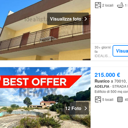
2
locali
1
Visualizza foto
30+ giorni
Visua
fa
IDEALISTA.IT
215.000 €
Rustico
a 70010, A
ADELFIA
- STRADA 
Edificio di 500 mq co
5
locali
4
12 Foto