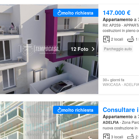
147.000 €
molto richiesta
Appartamento
a 7
Rif: AP259 - APPAR
costruzioni in pieno c
quadrivani di varie m
2
locali
1
12 Foto
Parcheggio auto
30+ giorni fa
Consultare i
molto richiesta
Appartamento
a 7
ADELFIA
- Zona Parc
nuova costruzione in 
3
locali
2