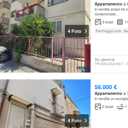
Appartamento
a A
In vendita ampio tre v
condominiale…
3
locali
1
4 Foto
Parcheggio auto
Ba
30+ giorni fa
58.000 €
Appartamento
a 7
In vendita un accogli
2
locali
1
4 Foto