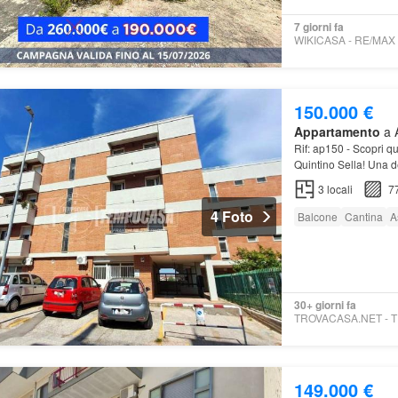
7 giorni fa
150.000 €
Appartamento
a A
Rif: ap150 - Scopri qu
Quintino Sella! Una de
che si affaccia sulle 
3
locali
7
4 Foto
Balcone
Cantina
A
30+ giorni fa
149.000 €