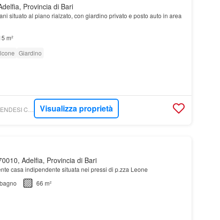
delfia, Provincia di Bari
ani situato al piano rialzato, con giardino privato e posto auto in area
15 m²
lcone
Giardino
Visualizza proprietà
TROVACASA.NET - VENDESI CASA - DI CAFARCHIA E FERRI
0010, Adelfia, Provincia di Bari
ente casa indipendente situata nei pressi di p.zza Leone
bagno
66 m²