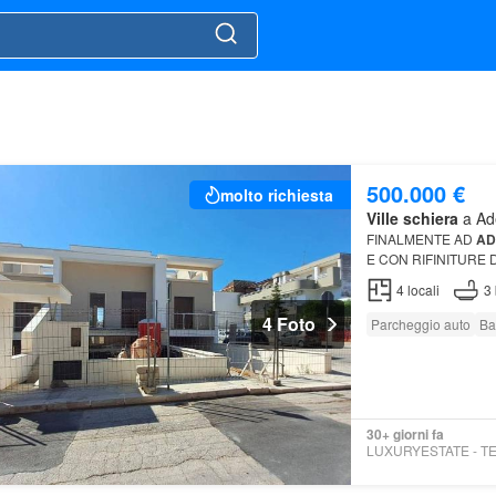
500.000 €
molto richiesta
Ville schiera
a Ade
FINALMENTE AD
AD
E CON RIFINITURE DI 
4
locali
3
4 Foto
Parcheggio auto
Ba
30+ giorni fa