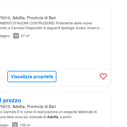
0010, Adelfia, Provincia di Bari
TAMENTI DI NUOVA COSTRUZIONE! Finalmente delle nuove
entro a Canneto! Disponibili le seguenti tipologie: bivani, trivani e
etrature! Gli appartamenti, a seconda del…
bagno
57 m²
Visualizza proprietà
WIKICASA - ADELFIA - TEMPOCASA
l prezzo
0010, Adelfia, Provincia di Bari
o Canneto E’in corso di realizzazione un elegante fabbricato di
una delle zone più ricercate di
Adelfia
, a pochi
bagni
100 m²