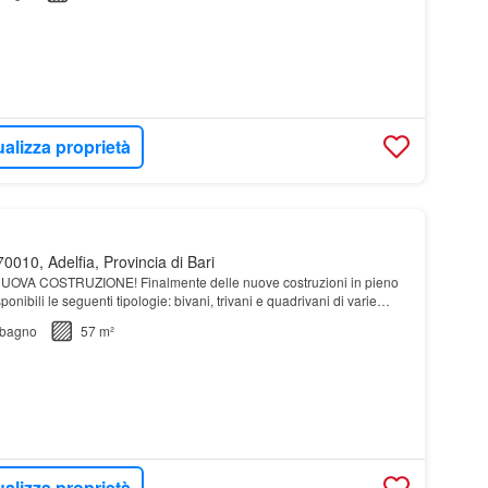
ualizza proprietà
0010, Adelfia, Provincia di Bari
OVA COSTRUZIONE! Finalmente delle nuove costruzioni in pieno
onibili le seguenti tipologie: bivani, trivani e quadrivani di varie
am
bagno
57 m²
ualizza proprietà