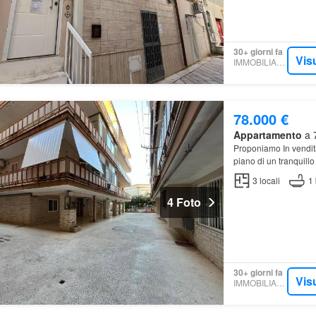
30+ giorni fa
Vis
IMMOBILIARE.IT
78.000 €
Appartamento
a 7
Proponiamo In vendi
piano di un tranquillo
3
locali
1
4 Foto
30+ giorni fa
Vis
IMMOBILIARE.IT