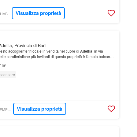
Visualizza proprietà
WIKICASA - RE/MAX HABITARE - REMAX
delfia, Provincia di Bari
esto accogliente trilocale in vendita nel cuore di
Adelfia
, in via
lle caratteristiche più invitanti di questa proprietà è l'ampio balcone
tranquille vie di Ad…
7 m²
scensore
Visualizza proprietà
TROVACASA.NET - TEMPOCASA ADELFIA