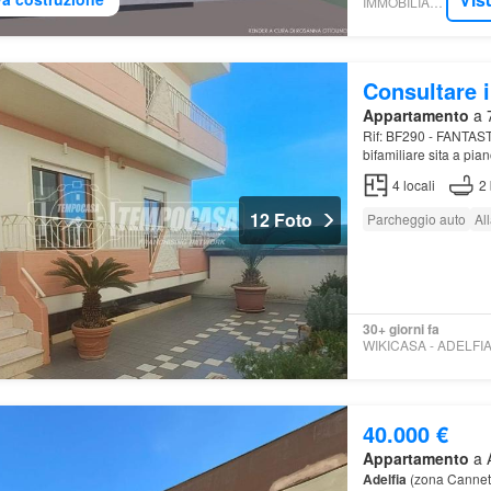
IMMOBILIARE.IT
Consultare i
Appartamento
a 7
Rif: BF290 - FANTAST
bifamiliare sita a pia
salone a vista, cuci
4
locali
2
12 Foto
Parcheggio auto
Al
30+ giorni fa
40.000 €
Appartamento
a A
Adelfia
(zona Cannet