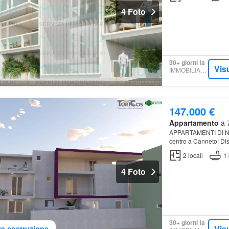
4 Foto
30+ giorni fa
Vis
IMMOBILIARE.IT
147.000 €
Appartamento
a 7
APPARTAMENTI DI NU
centro a Canneto! Disp
metrature! Gli appart
2
locali
1
4 Foto
30+ giorni fa
Vis
a costruzione