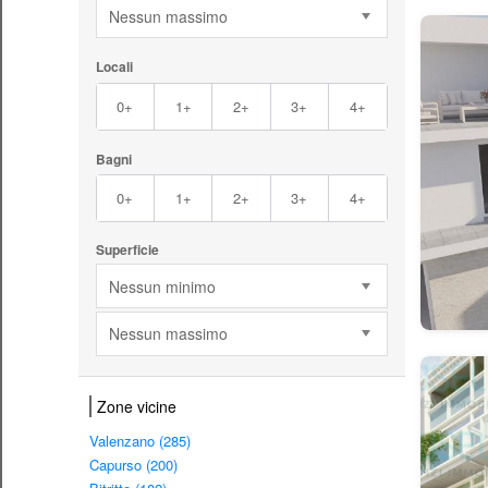
Nessun massimo
Locali
0+
1+
2+
3+
4+
Bagni
0+
1+
2+
3+
4+
Superficie
Nessun minimo
Nessun massimo
Zone vicine
Valenzano (285)
Capurso (200)