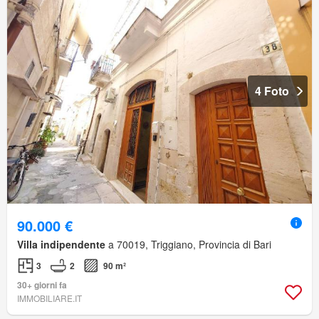
4 Foto
90.000 €
Villa indipendente
a 70019, Triggiano, Provincia di Bari
3
2
90 m²
30+ giorni fa
IMMOBILIARE.IT