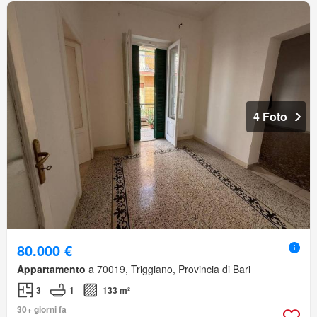
4 Foto
80.000 €
Appartamento
a 70019, Triggiano, Provincia di Bari
3
1
133 m²
30+ giorni fa