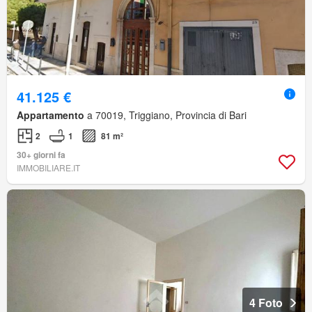
41.125 €
Appartamento
a 70019, Triggiano, Provincia di Bari
2
1
81 m²
30+ giorni fa
IMMOBILIARE.IT
4 Foto