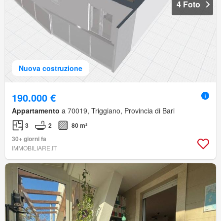
4 Foto
Nuova costruzione
190.000 €
Appartamento
a 70019, Triggiano, Provincia di Bari
3
2
80 m²
30+ giorni fa
IMMOBILIARE.IT