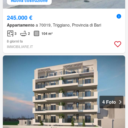
Nuova costruzione
245.000 €
Appartamento
a 70019, Triggiano, Provincia di Bari
3
2
104 m²
8 giorni fa
IMMOBILIARE.IT
4 Foto