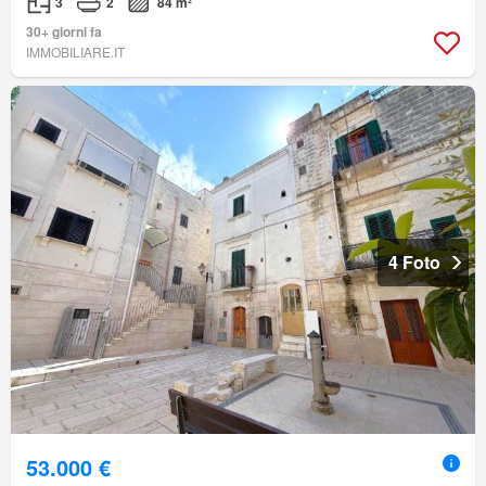
3
2
84 m²
30+ giorni fa
IMMOBILIARE.IT
4 Foto
53.000 €