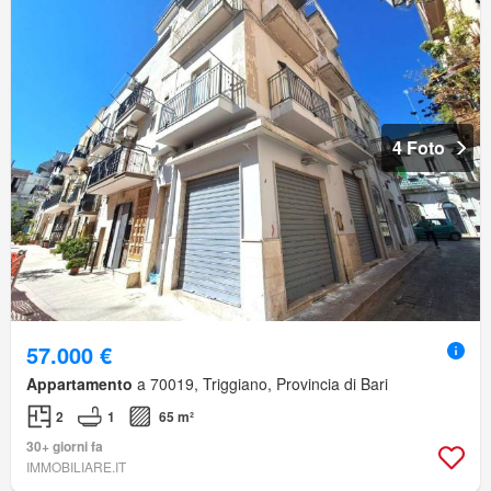
4 Foto
57.000 €
Appartamento
a 70019, Triggiano, Provincia di Bari
2
1
65 m²
30+ giorni fa
IMMOBILIARE.IT