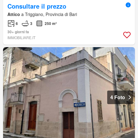
Consultare il prezzo
Attico
a Triggiano, Provincia di Bari
6
3
250 m²
30+ giorni fa
IMMOBILIARE.IT
4 Foto