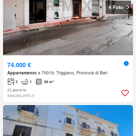
4 Foto
74.000 €
Appartamento
a 70019, Triggiano, Provincia di Bari
3
1
98 m²
22 giorni fa
IMMOBILIARE.IT