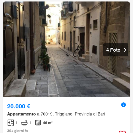
4 Foto
20.000 €
Appartamento
a 70019, Triggiano, Provincia di Bari
1
1
46 m²
30+ giorni fa