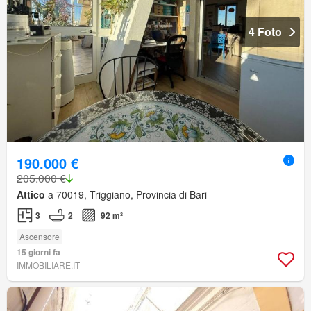
4 Foto
190.000 €
205.000 €
Attico
a 70019, Triggiano, Provincia di Bari
3
2
92 m²
Ascensore
15 giorni fa
IMMOBILIARE.IT