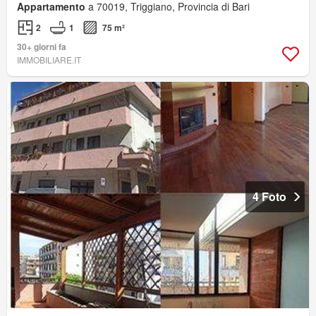
Appartamento
a 70019, Triggiano, Provincia di Bari
2
1
75 m²
30+ giorni fa
IMMOBILIARE.IT
4 Foto