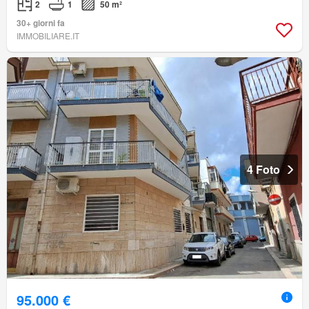
2
1
50 m²
30+ giorni fa
IMMOBILIARE.IT
4 Foto
95.000 €