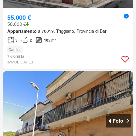
55.000 €
58.000 €
Appartamento
a 70019, Triggiano, Provincia di Bari
3
2
105 m²
Cantina
7 giorni fa
IMMOBILIARE.IT
4 Foto