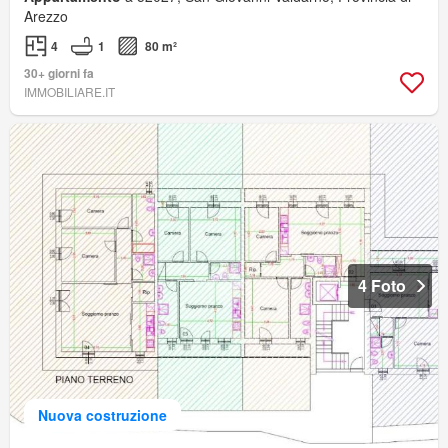
Arezzo
4
1
80 m²
30+ giorni fa
IMMOBILIARE.IT
4 Foto
Nuova costruzione