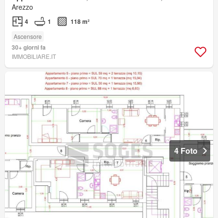
Arezzo
4
1
118 m²
Ascensore
30+ giorni fa
IMMOBILIARE.IT
4 Foto