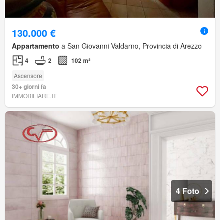
130.000 €
Appartamento
a San Giovanni Valdarno, Provincia di Arezzo
4
2
102 m²
Ascensore
30+ giorni fa
IMMOBILIARE.IT
4 Foto