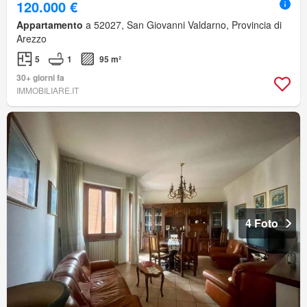
120.000 €
Appartamento
a 52027, San Giovanni Valdarno, Provincia di
Arezzo
5
1
95 m²
30+ giorni fa
IMMOBILIARE.IT
4 Foto