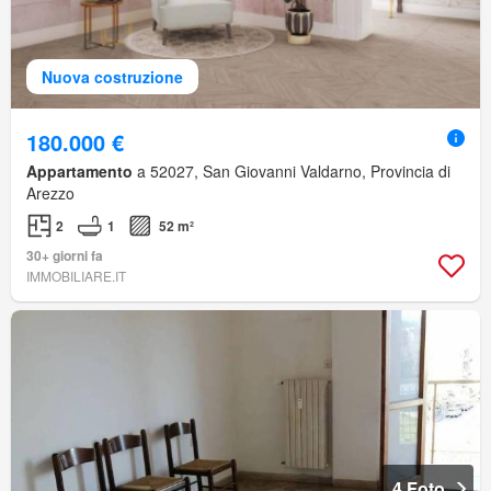
Nuova costruzione
180.000 €
Appartamento
a 52027, San Giovanni Valdarno, Provincia di
Arezzo
2
1
52 m²
30+ giorni fa
IMMOBILIARE.IT
4 Foto