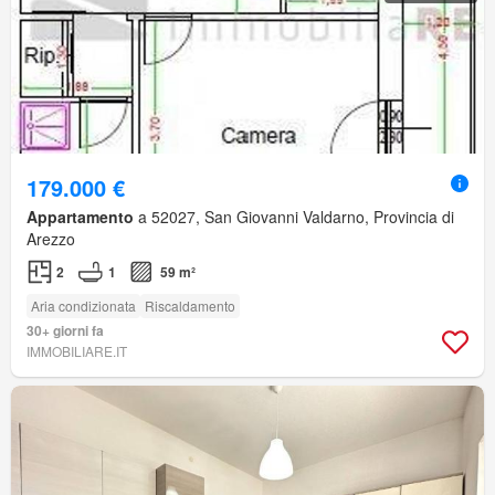
179.000 €
Appartamento
a 52027, San Giovanni Valdarno, Provincia di
Arezzo
2
1
59 m²
Aria condizionata
Riscaldamento
30+ giorni fa
IMMOBILIARE.IT