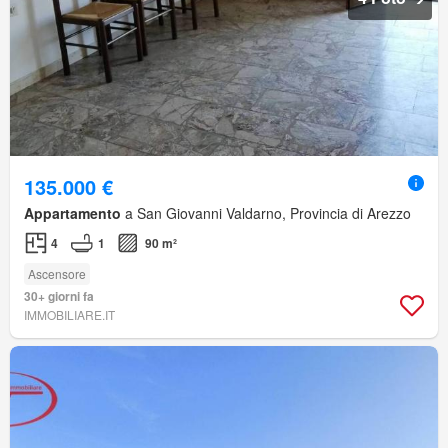
135.000 €
Appartamento
a San Giovanni Valdarno, Provincia di Arezzo
4
1
90 m²
Ascensore
30+ giorni fa
IMMOBILIARE.IT