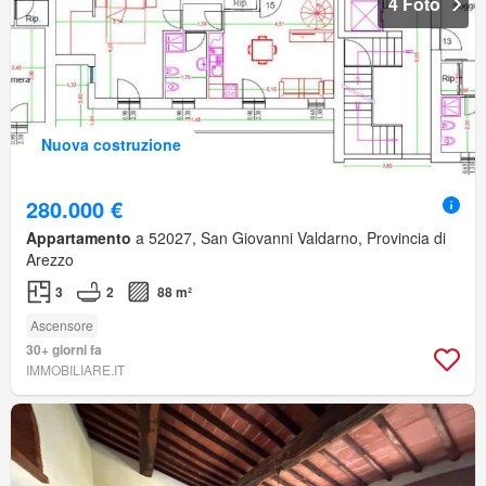
4 Foto
Nuova costruzione
280.000 €
Appartamento
a 52027, San Giovanni Valdarno, Provincia di
Arezzo
3
2
88 m²
Ascensore
30+ giorni fa
IMMOBILIARE.IT