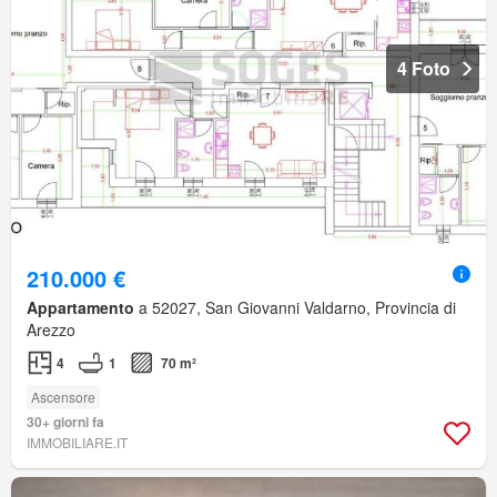
4 Foto
210.000 €
Appartamento
a 52027, San Giovanni Valdarno, Provincia di
Arezzo
4
1
70 m²
Ascensore
30+ giorni fa
IMMOBILIARE.IT