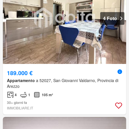
4 Foto
189.000 €
Appartamento
a 52027, San Giovanni Valdarno, Provincia di
Arezzo
4
1
105 m²
30+ giorni fa
IMMOBILIARE.IT