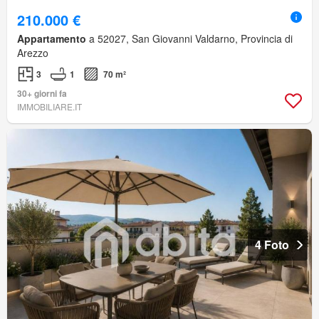
210.000 €
Appartamento
a 52027, San Giovanni Valdarno, Provincia di
Arezzo
3
1
70 m²
30+ giorni fa
IMMOBILIARE.IT
4 Foto