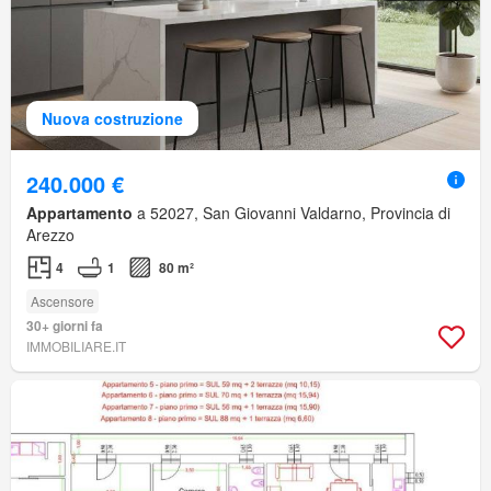
Nuova costruzione
240.000 €
Appartamento
a 52027, San Giovanni Valdarno, Provincia di
Arezzo
4
1
80 m²
Ascensore
30+ giorni fa
IMMOBILIARE.IT