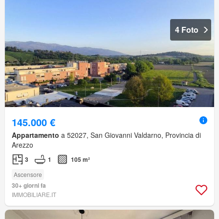
4 Foto
145.000 €
Appartamento
a 52027, San Giovanni Valdarno, Provincia di
Arezzo
3
1
105 m²
Ascensore
30+ giorni fa
IMMOBILIARE.IT