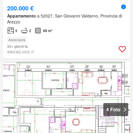
200.000 €
Appartamento
a 52027, San Giovanni Valdarno, Provincia di
Arezzo
3
2
68 m²
Ascensore
30+ giorni fa
IMMOBILIARE.IT
4 Foto