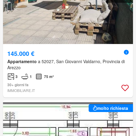
145.000 €
Appartamento
a 52027, San Giovanni Valdarno, Provincia di
Arezzo
3
1
75 m²
30+ giorni fa
IMMOBILIARE.IT
molto richiesta