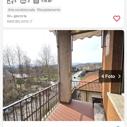
5
2
170 m²
Aria condizionata
Riscaldamento
30+ giorni fa
IMMOBILIARE.IT
4 Foto