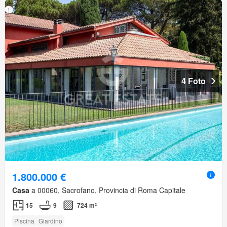
4 Foto
1.800.000 €
Casa
a 00060, Sacrofano, Provincia di Roma Capitale
15
9
724 m²
Piscina
Giardino