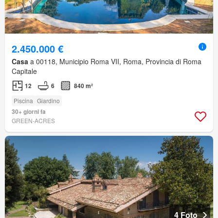
2.450.000 €
Casa
a 00118, Municipio Roma VII, Roma, Provincia di Roma
Capitale
12
6
840 m²
Piscina
Giardino
30+ giorni fa
GREEN-ACRES
4 Foto