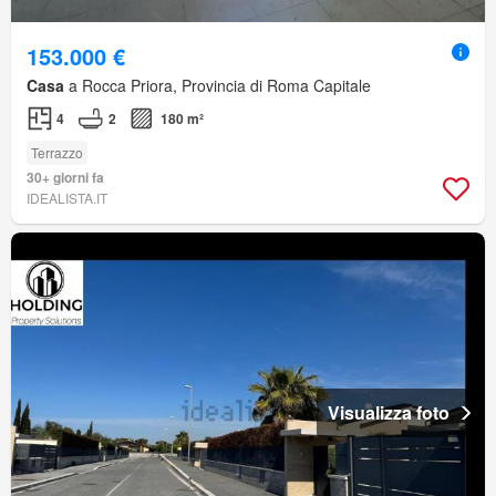
153.000 €
Casa
a Rocca Priora, Provincia di Roma Capitale
4
2
180 m²
Terrazzo
30+ giorni fa
IDEALISTA.IT
Visualizza foto