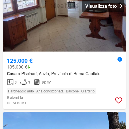
Visualizza foto
125.000 €
135.000 €
Casa
a Piscinari, Anzio, Provincia di Roma Capitale
3
1
82 m²
Parcheggio auto
Aria condizionata
Balcone
Giardino
6 giorni fa
IDEALISTA.IT