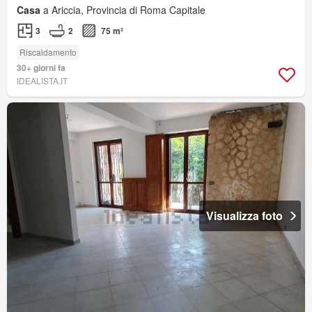
Casa
a Ariccia, Provincia di Roma Capitale
3
2
75 m²
Riscaldamento
30+ giorni fa
IDEALISTA.IT
Visualizza foto