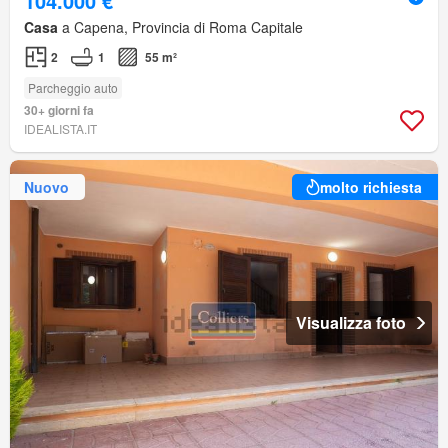
104.000 €
Casa
a Capena, Provincia di Roma Capitale
2
1
55 m²
Parcheggio auto
30+ giorni fa
IDEALISTA.IT
Nuovo
molto richiesta
Visualizza foto