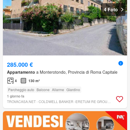
4 Foto
285.000 €
Appartamento
a Monterotondo, Provincia di Roma Capitale
4
130 m²
Parcheggio auto
Balcone
Allarme
Giardino
1 giorno fa
TROVACASA.NET - COLDWELL BANKER -ERETUM RE GROUP -