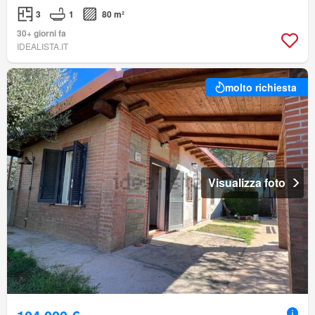
3
1
80 m²
30+ giorni fa
IDEALISTA.IT
molto richiesta
Visualizza foto