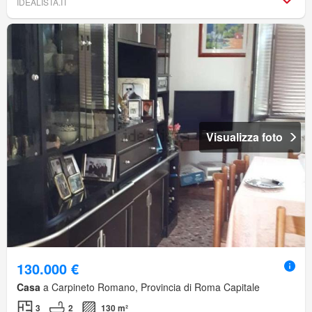
IDEALISTA.IT
Visualizza foto
130.000 €
Casa
a Carpineto Romano, Provincia di Roma Capitale
3
2
130 m²