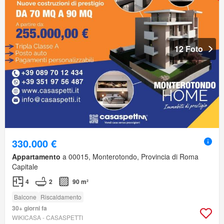
12 Foto
330.000 €
Appartamento
a 00015, Monterotondo, Provincia di Roma
Capitale
4
2
90 m²
Balcone
Riscaldamento
30+ giorni fa
WIKICASA - CASASPETTI