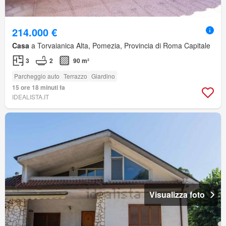
214.000 €
Casa
a Torvaianica Alta, Pomezia, Provincia di Roma Capitale
3
2
90 m²
Parcheggio auto
Terrazzo
Giardino
15 ore 18 minuti fa
IDEALISTA.IT
Visualizza foto