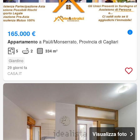
165.000 €
Appartamento
a Paùli/Monserrato, Provincia di Cagliari
5
2
334 m²
Giardino
29 giorni fa
CASA.IT
Visualizza foto