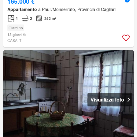
165.000 €
Appartamento
a Paùli/Monserrato, Provincia di Cagliari
4
2
252 m²
Giardino
13 giorni fa
CASA.IT
Visualizza foto