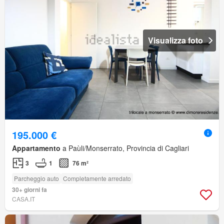
Visualizza foto
195.000 €
Appartamento
a Paùli/Monserrato, Provincia di Cagliari
3
1
76 m²
Parcheggio auto
Completamente arredato
30+ giorni fa
CASA.IT