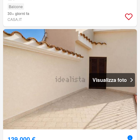
Balcone
30+ giorni fa
CASA.IT
Visualizza foto
139.000 €