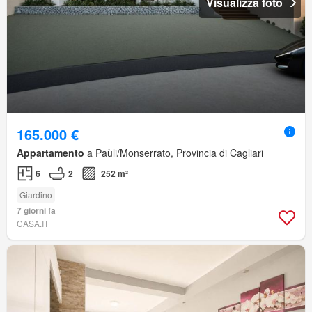
Visualizza foto
165.000 €
Appartamento
a Paùli/Monserrato, Provincia di Cagliari
6
2
252 m²
Giardino
7 giorni fa
CASA.IT