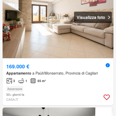
Visualizza foto
169.000 €
Appartamento
a Paùli/Monserrato, Provincia di Cagliari
3
1
65 m²
Ascensore
30+ giorni fa
CASA.IT