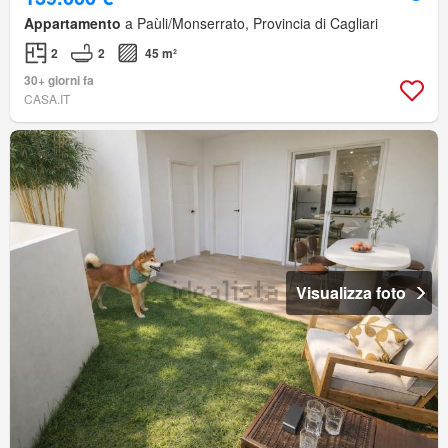
Appartamento
a Paùli/Monserrato, Provincia di Cagliari
2
2
45 m²
30+ giorni fa
CASA.IT
Visualizza foto