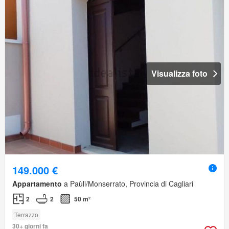
Visualizza foto
149.000 €
Appartamento
a Paùli/Monserrato, Provincia di Cagliari
2
2
50 m²
Terrazzo
30+ giorni fa