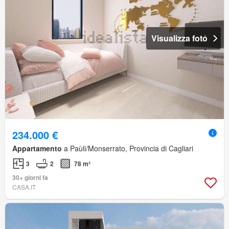
Visualizza foto
234.000 €
Appartamento
a Paùli/Monserrato, Provincia di Cagliari
3
2
78 m²
30+ giorni fa
CASA.IT