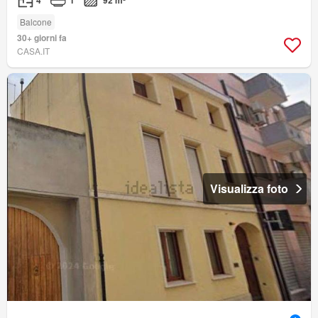
4
1
92 m²
Balcone
30+ giorni fa
CASA.IT
Visualizza foto