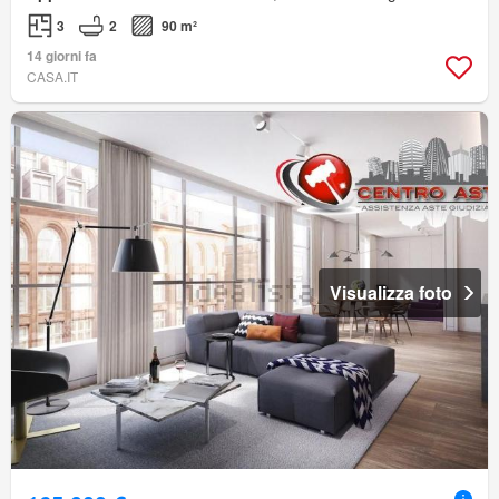
3
2
90 m²
14 giorni fa
CASA.IT
Visualizza foto