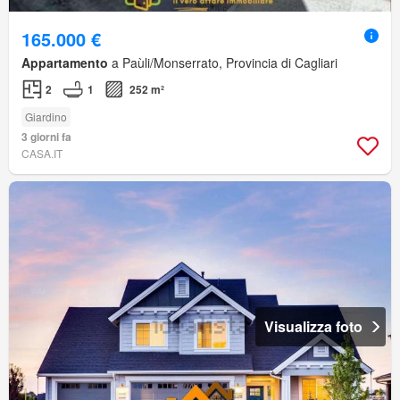
165.000 €
Appartamento
a Paùli/Monserrato, Provincia di Cagliari
2
1
252 m²
Giardino
3 giorni fa
CASA.IT
Visualizza foto