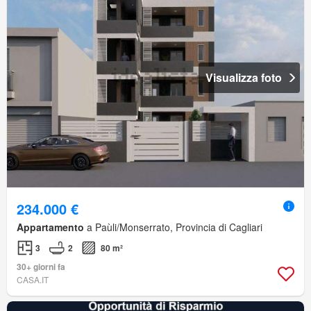
Visualizza foto
234.000 €
Appartamento
a Paùli/Monserrato, Provincia di Cagliari
3
2
80 m²
30+ giorni fa
CASA.IT