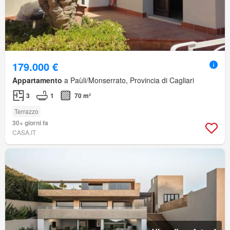
179.000 €
Appartamento
a Paùli/Monserrato, Provincia di Cagliari
3
1
70 m²
Terrazzo
30+ giorni fa
CASA.IT