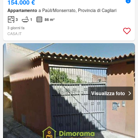
154.000 €
Appartamento
a Paùli/Monserrato, Provincia di Cagliari
3
1
86 m²
3 giorni fa
CASA.IT
Visualizza foto