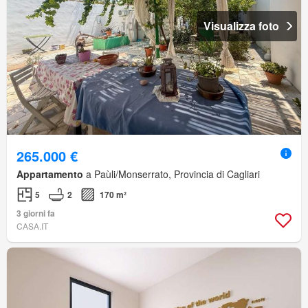
Visualizza foto
265.000 €
Appartamento
a Paùli/Monserrato, Provincia di Cagliari
5
2
170 m²
3 giorni fa
CASA.IT