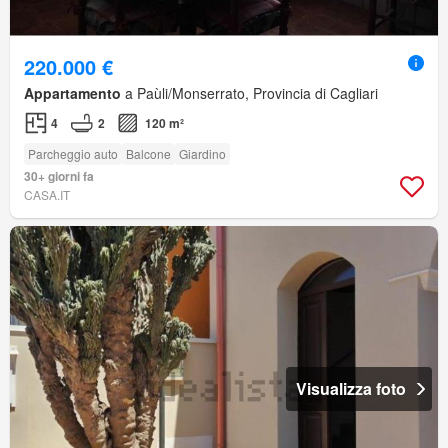
220.000 €
Appartamento
a Paùli/Monserrato, Provincia di Cagliari
4
2
120 m²
Parcheggio auto
Balcone
Giardino
30+ giorni fa
CASA.IT
Visualizza foto