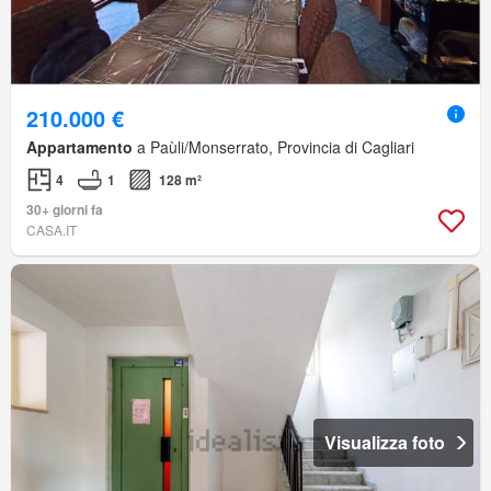
210.000 €
Appartamento
a Paùli/Monserrato, Provincia di Cagliari
4
1
128 m²
30+ giorni fa
CASA.IT
Visualizza foto