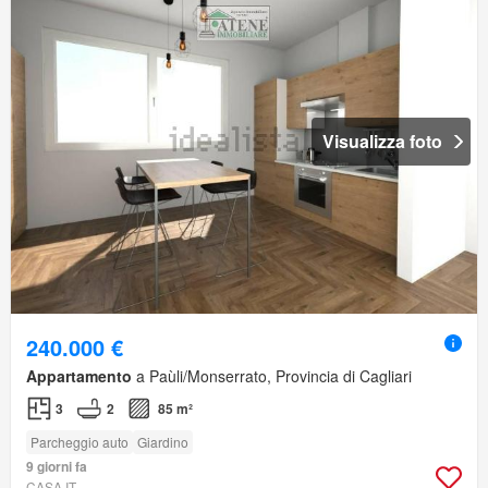
Visualizza foto
240.000 €
Appartamento
a Paùli/Monserrato, Provincia di Cagliari
3
2
85 m²
Parcheggio auto
Giardino
9 giorni fa
CASA.IT