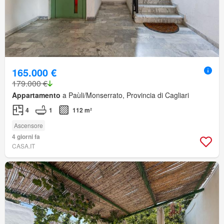
165.000 €
179.000 €
Appartamento
a Paùli/Monserrato, Provincia di Cagliari
4
1
112 m²
Ascensore
4 giorni fa
CASA.IT