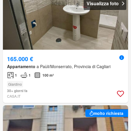
Visualizza foto
165.000 €
Appartamento
a Paùli/Monserrato, Provincia di Cagliari
1
1
100 m²
Giardino
30+ giorni fa
CASA.IT
molto richiesta