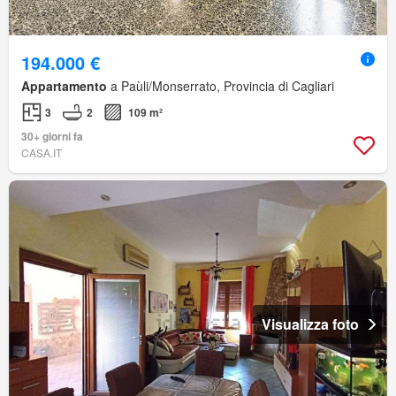
194.000 €
Appartamento
a Paùli/Monserrato, Provincia di Cagliari
3
2
109 m²
30+ giorni fa
CASA.IT
Visualizza foto