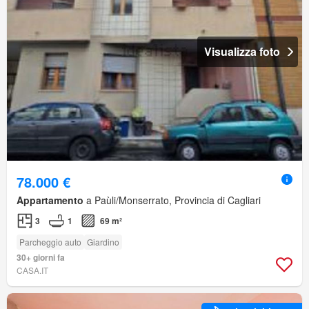
Visualizza foto
78.000 €
Appartamento
a Paùli/Monserrato, Provincia di Cagliari
3
1
69 m²
Parcheggio auto
Giardino
30+ giorni fa
CASA.IT