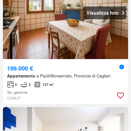
Visualizza foto
199.000 €
Appartamento
a Paùli/Monserrato, Provincia di Cagliari
5
2
137 m²
30+ giorni fa
CASA.IT