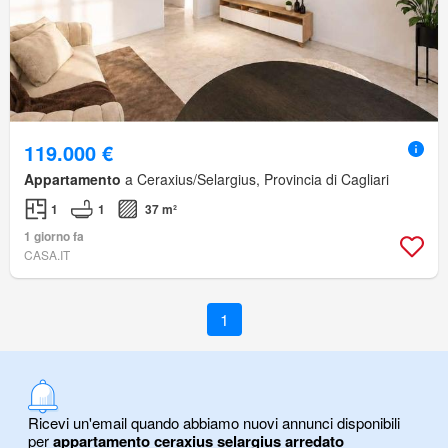
119.000 €
Appartamento
a Ceraxius/Selargius, Provincia di Cagliari
1
1
37 m²
1 giorno fa
CASA.IT
1
Ricevi un'email quando abbiamo nuovi annunci disponibili
per
appartamento ceraxius selargius arredato