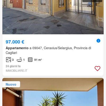
97.000 €
Appartamento
a 09047, Ceraxius/Selargius, Provincia di
Cagliari
3
1
91 m²
24 giorni fa
IMMOBILIARE.IT
Nuovo