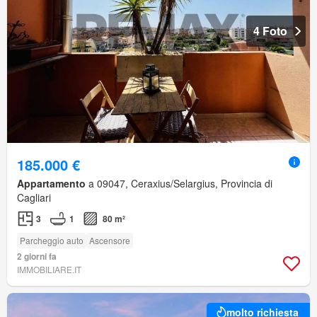
4 Foto
185.000 €
Appartamento
a 09047, Ceraxius/Selargius, Provincia di
Cagliari
3
1
80 m²
Parcheggio auto
Ascensore
2 giorni fa
IMMOBILIARE.IT
molto richiesta