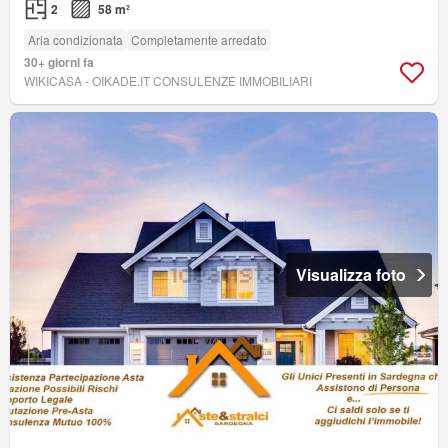
2
58 m²
Aria condizionata
Completamente arredato
30+ giorni fa
WIKICASA - OIKADE.IT CONSULENZE IMMOBILIARI
Visualizza foto