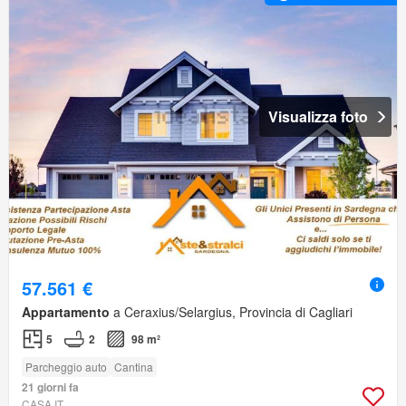
Visualizza foto
57.561 €
Appartamento
a Ceraxius/Selargius, Provincia di Cagliari
5
2
98 m²
Parcheggio auto
Cantina
21 giorni fa
CASA.IT