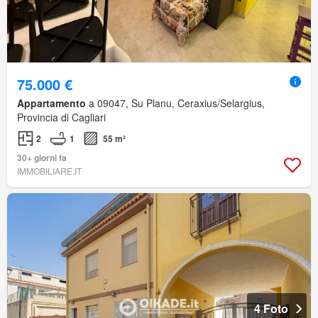
75.000 €
Appartamento
a 09047, Su Planu, Ceraxius/Selargius,
Provincia di Cagliari
2
1
55 m²
30+ giorni fa
IMMOBILIARE.IT
4 Foto