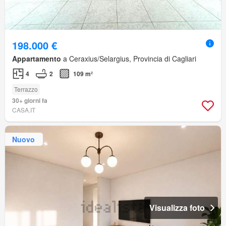
198.000 €
Appartamento
a Ceraxius/Selargius, Provincia di Cagliari
4
2
109 m²
Terrazzo
30+ giorni fa
CASA.IT
Nuovo
Visualizza foto