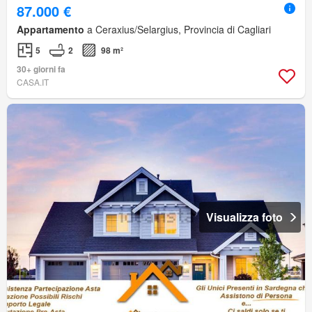
87.000 €
Appartamento
a Ceraxius/Selargius, Provincia di Cagliari
5
2
98 m²
30+ giorni fa
CASA.IT
Visualizza foto