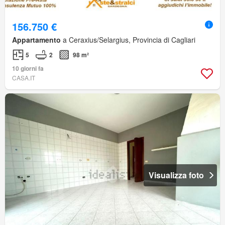
156.750 €
Appartamento
a Ceraxius/Selargius, Provincia di Cagliari
5
2
98 m²
10 giorni fa
CASA.IT
Visualizza foto