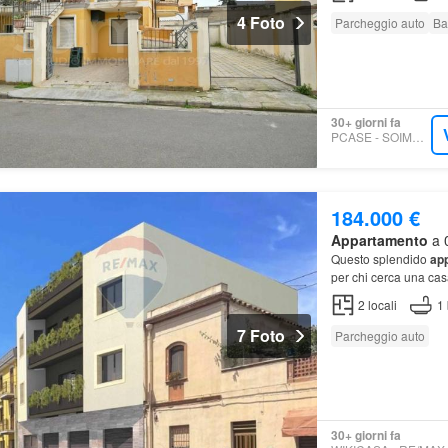
4 Foto
Parcheggio auto
Ba
30+ giorni fa
PCASE - SOIMM S.R.L.
184.000 €
Appartamento
a 0
Questo splendido
ap
per chi cerca una ca
2
locali
1
7 Foto
Parcheggio auto
30+ giorni fa