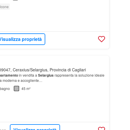
lcone
Visualizza proprietà
9047, Ceraxius/Selargius, Provincia di Cagliari
partamento
in vendita a
Selargius
rappresenta la soluzione ideale
sa moderna e accogliente…
bagno
45 m²
Visualizza proprietà