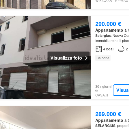
290.000 €
Appartamento
a C
Selargius
: Nuova Co
Immobiliare ha il pia
caratterizzato da amp
4
locali
2
Visualizza foto
Balcone
30+ giorni
Visua
fa
CASA.IT
289.000 €
Appartamento
a 0
SELARGIUS
: propon