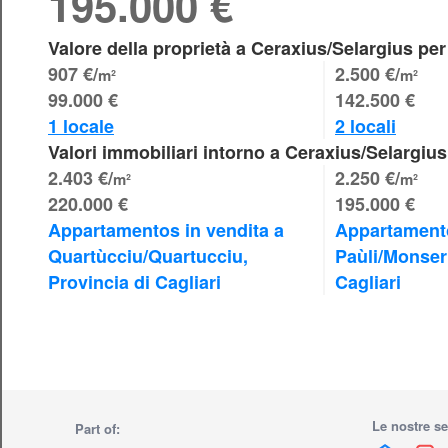
195.000 €
Valore della proprietà a Ceraxius/Selargius per
907 €/
2.500 €/
m²
m²
99.000 €
142.500 €
1 locale
2 locali
Valori immobiliari intorno a Ceraxius/Selargius
2.403 €/
2.250 €/
m²
m²
220.000 €
195.000 €
Appartamentos in vendita a 
Appartamento
Quartùcciu/Quartucciu, 
Paùli/Monserr
Provincia di Cagliari
Cagliari
Le nostre se
Part of: