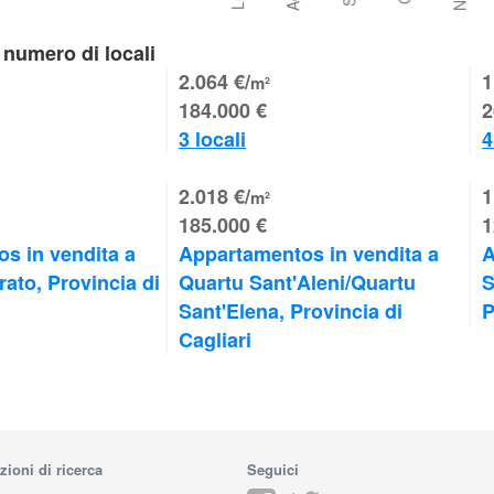
 numero di locali
2.064 €/
1
m²
184.000 €
2
3 locali
4
2.018 €/
1
m²
185.000 €
1
s in vendita a 
Appartamentos in vendita a 
A
ato, Provincia di 
Quartu Sant'Aleni/Quartu 
S
Sant'Elena, Provincia di 
P
Cagliari
zioni di ricerca
Seguici