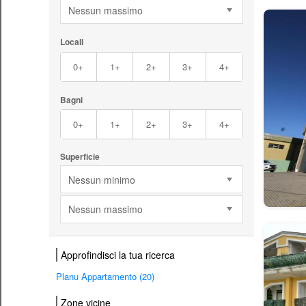
Nessun massimo
Locali
0+
1+
2+
3+
4+
Bagni
0+
1+
2+
3+
4+
Superficie
Nessun minimo
Nessun massimo
Approfindisci la tua ricerca
Planu Appartamento (20)
Zone vicine