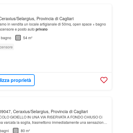
eraxius/Selargius, Provincia di Cagliari
niamo in vendita un locale artigianale di 50mq, open space + bagno
ascensore e posto auto
privato
bagno
54 m²
censore
lizza proprietà
9047, Ceraxius/Selargius, Provincia di Cagliari
OLO GIOIELLO IN UNA VIA RISERVATA A FONDO CHIUSO Ci
a varcata la soglia, trasmettono immediatamente una sensazione
n vendita una splendida soluzione semindipendente dis…
bagni
80 m²