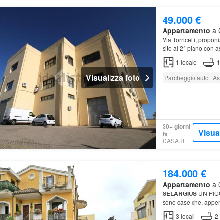
49.000 €
Appartamento
a C
Via Torricelli, propo
sito al 2° piano con 
1
locale
1
Visualizza foto
Parcheggio auto
As
30+ giorni
Visua
fa
CASA.IT
184.000 €
Appartamento
a 0
SELARGIUS
UN PICC
sono case che, appen
chiuso, proponiamo i
3
locali
2