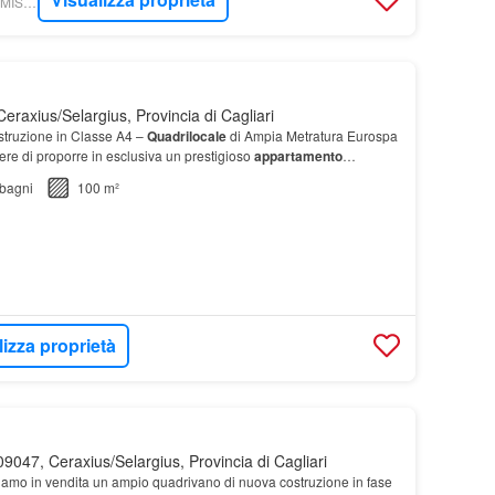
WIKICASA - RE/MAX MISTRAL - REMAX
eraxius/Selargius, Provincia di Cagliari
struzione in Classe A4 –
Quadrilocale
di Ampia Metratura Eurospa
cere di proporre in esclusiva un prestigioso
appartamento
i spazi interni ed esterni, si compone di…
bagni
100 m²
lizza proprietà
9047, Ceraxius/Selargius, Provincia di Cagliari
iamo in vendita un ampio quadrivano di nuova costruzione in fase