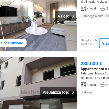
di ultimazione sito a
privato
.
4
locali
2
4 Foto
Parcheggio auto
As
30+ giorni fa
Vis
a costruzione
IMMOBILIARE.IT
280.000 €
Appartamento
a C
Selargius
: Nuova Co
Immobiliare ha il pia
caratterizzato da amp
4
locali
2
Visualizza foto
Balcone