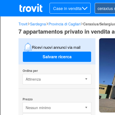
Case in vendita
Trovit
Sardegna
Provincia di Cagliari
Ceraxius/Selargiu
7 appartamentos privato in vendita 
Ricevi nuovi annunci via mail
Salvare ricerca
Ordina per
Attinenza
Prezzo
Nessun minimo