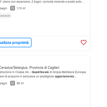
l 3° piano con ascensore, 2 bagni, comoda veranda e posto auto
bagni
110 m²
censore
ualizza proprietà
eraxius/Selargius, Provincia di Cagliari
struzione in Classe A4 –
Quadrilocale
di Ampia Metratura Eurospa
cere di proporre in esclusiva un prestigioso
appartamento
i spazi interni ed esterni, si compone di…
bagni
95 m²