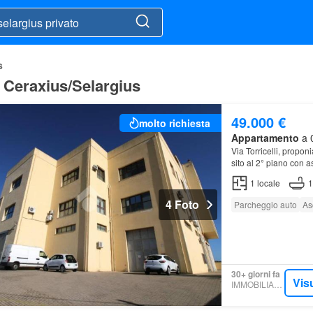
s
a Ceraxius/Selargius
49.000 €
molto richiesta
Appartamento
a 0
Via Torricelli, propo
sito al 2° piano con 
1
locale
1
4 Foto
Parcheggio auto
As
30+ giorni fa
Vis
IMMOBILIARE.IT