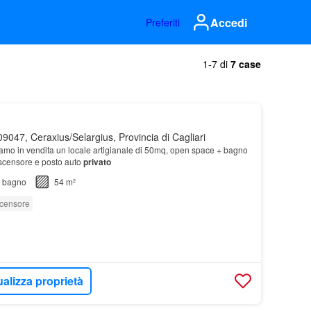
Accedi
Preferiti
1-7 di
7 case
9047, Ceraxius/Selargius, Provincia di Cagliari
niamo in vendita un locale artigianale di 50mq, open space + bagno
ascensore e posto auto
privato
bagno
54 m²
censore
ualizza proprietà