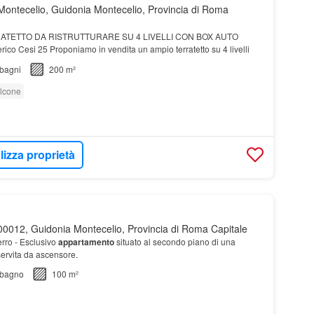
ontecelio, Guidonia Montecelio, Provincia di Roma
RATETTO DA RISTRUTTURARE SU 4 LIVELLI CON BOX AUTO
rico Cesi 25 Proponiamo in vendita un ampio terratetto su 4 livelli
bagni
200 m²
lcone
lizza proprietà
0012, Guidonia Montecelio, Provincia di Roma Capitale
erro - Esclusivo
appartamento
situato al secondo piano di una
servita da ascensore.
bagno
100 m²