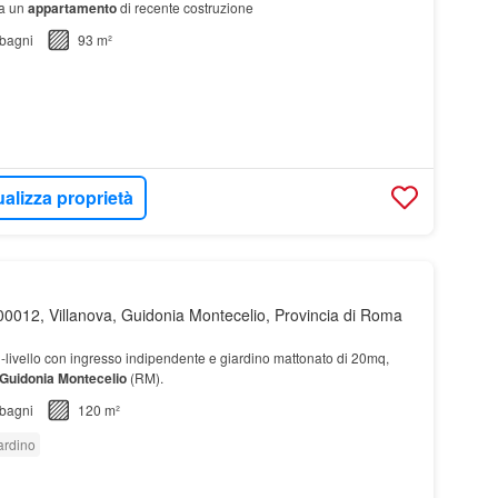
ta un
appartamento
di recente costruzione
bagni
93 m²
ualizza proprietà
0012, Villanova, Guidonia Montecelio, Provincia di Roma
-livello con ingresso indipendente e giardino mattonato di 20mq,
Guidonia
Montecelio
(RM).
bagni
120 m²
ardino