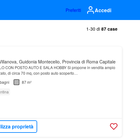
Accedi
Preferiti
1-30 di
87 case
illanova, Guidonia Montecelio, Provincia di Roma Capitale
LO CON POSTO AUTO E SALA HOBBY Si propone in vendita ampio
zato, di circa 70 mq, con posto auto scoperto…
bagni
87 m²
ntina
lizza proprietà