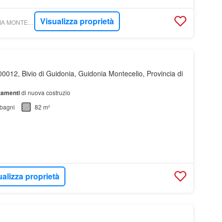
Visualizza proprietà
WIKICASA - GUIDONIA MONTECELIO - PROFESSIONECASA
0012, Bivio di Guidonia, Guidonia Montecelio, Provincia di
tamenti
di nuova costruzio
bagni
82 m²
ualizza proprietà