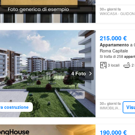
30+ giorni fa
215.000 €
Appartamento
a 0
Roma Capitale
Si tratta di 258
appar
3
locali
2
4 Foto
30+ giorni fa
Vis
a costruzione
IMMOBILIARE.IT
190.000 €