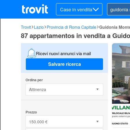
Case in vendita
Trovit
Lazio
Provincia di Roma Capitale
Guidonia Monte
87 appartamentos in vendita a Guido
Ricevi nuovi annunci via mail
Salvare ricerca
Ordina per
Attinenza
Prezzo
150.000 €