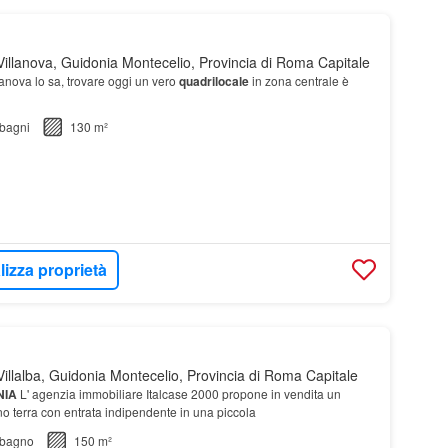
illanova, Guidonia Montecelio, Provincia di Roma Capitale
lanova lo sa, trovare oggi un vero
quadrilocale
in zona centrale è
bagni
130 m²
lizza proprietà
illalba, Guidonia Montecelio, Provincia di Roma Capitale
NIA
L' agenzia immobiliare Italcase 2000 propone in vendita un
no terra con entrata indipendente in una piccola
bagno
150 m²