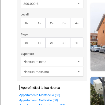
300.000 €
Locali
0+
1+
2+
3+
4+
Bagni
0+
1+
2+
3+
4+
Superficie
Nessun minimo
Nessun massimo
Approfindisci la tua ricerca
Appartamento Montecelio (50)
Appartamento Setteville (36)