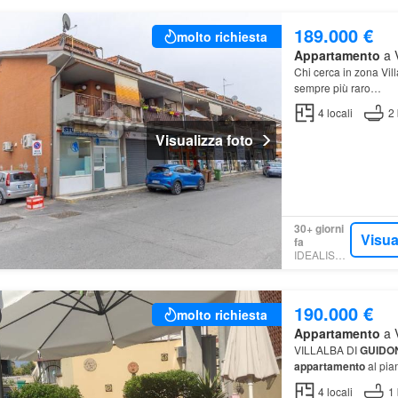
189.000 €
molto richiesta
Appartamento
a V
Chi cerca in zona Vil
sempre più raro…
4
locali
2
Visualizza foto
30+ giorni
Visua
fa
IDEALISTA.IT
190.000 €
molto richiesta
Appartamento
a V
VILLALBA DI
GUIDO
appartamento
al pia
4
locali
1