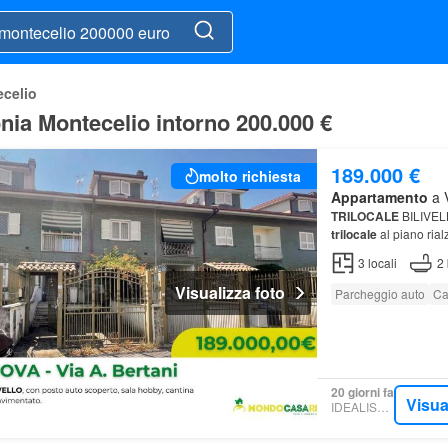
celio
nia Montecelio intorno 200.000 €
189.000 €
molto richiesta
Appartamento
a V
TRILOCALE
BILIVEL
trilocale
al piano rial
3
locali
2
Visualizza foto
Parcheggio auto
Ca
20 giorni fa
Visua
IDEALISTA.IT