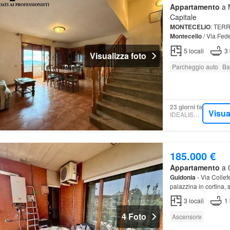
Appartamento
a M
Capitale
MONTECELIO
: TER
Montecelio
/ Via Fede
5
locali
3
Visualizza foto
Parcheggio auto
Ba
23 giorni fa
Visua
IDEALISTA.IT
185.000 €
Appartamento
a 0
Guidonia
- Via Collef
palazzina in cortina, 
3
locali
1
4 Foto
Ascensore