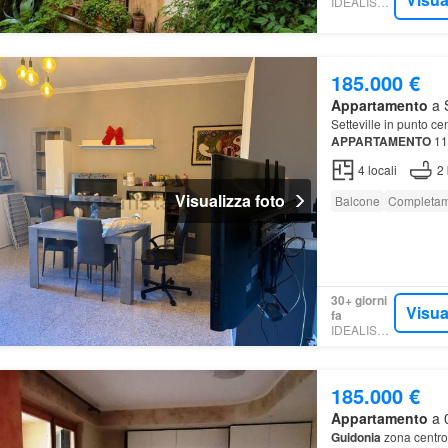
IDEALISTA.IT
185.000 €
Appartamento
a S
Setteville in punto cen
APPARTAMENTO
11
4
locali
2
Visualizza foto
Balcone
Completam
30+ giorni
Visua
fa
IDEALISTA.IT
185.000 €
Appartamento
a 0
Guidonia
zona centro: