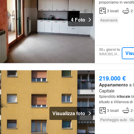
proponiamo in vendi
3
locali
2
4 Foto
Ascensore
30+ giorni fa
Vis
IMMOBILIARE.IT
219.000 €
Appartamento
a 0
Capitale
Splendido
trilocale
bi
situato a Villanova di
3
locali
2
Visualizza foto
Parcheggio auto
Gi