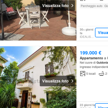
Visualizza foto
Parcheggio auto
Gi
30+ giorni
Visua
fa
IDEALISTA.IT
199.000 €
Appartamento
a G
Nel cuore di
Guidoni
ingresso indipendent
5
locali
2
Visualizza foto
22 giorni fa
Visua