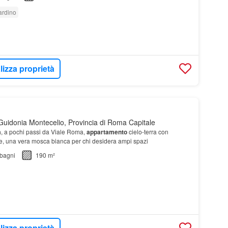
ardino
lizza proprietà
uidonia Montecelio, Provincia di Roma Capitale
a
, a pochi passi da Viale Roma,
appartamento
cielo-terra con
e, una vera mosca bianca per chi desidera ampi spazi
bagni
190 m²
lizza proprietà