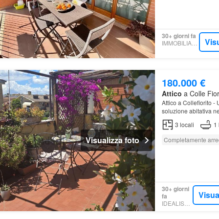
30+ giorni fa
Vis
IMMOBILIARE.IT
180.000 €
Attico
a Colle Fio
Attico a Collefiorito
soluzione abitativa nel
piano perfetto per ch
3
locali
1
Visualizza foto
Completamente arre
30+ giorni
Visua
fa
IDEALISTA.IT