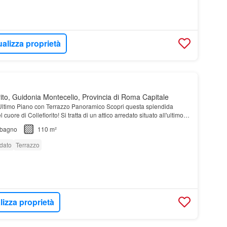
ualizza proprietà
rito, Guidonia Montecelio, Provincia di Roma Capitale
 - Ultimo Piano con Terrazzo Panoramico Scopri questa splendida
 cuore di Collefiorito! Si tratta di un attico arredato situato all'ultimo
i ricerca comfor…
bagno
110 m²
dato
Terrazzo
lizza proprietà