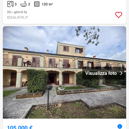
3
2
120 m²
30+ giorni fa
IDEALISTA.IT
Visualizza foto
105.000 €