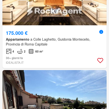
175.000 €
Appartamento
a Colle Laghetto, Guidonia Montecelio,
Provincia di Roma Capitale
4
2
60 m²
30+ giorni fa
IDEALISTA.IT