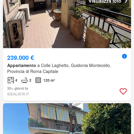
Visualizza foto
239.000 €
Appartamento
a Colle Laghetto, Guidonia Montecelio,
Provincia di Roma Capitale
4
2
120 m²
30+ giorni fa
IDEALISTA.IT