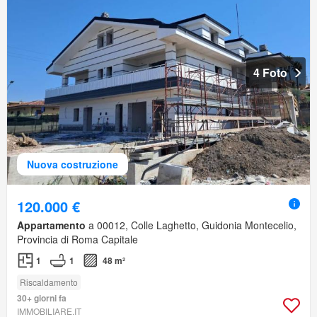
4 Foto
Nuova costruzione
120.000 €
Appartamento
a 00012, Colle Laghetto, Guidonia Montecelio,
Provincia di Roma Capitale
1
1
48 m²
Riscaldamento
30+ giorni fa
IMMOBILIARE.IT