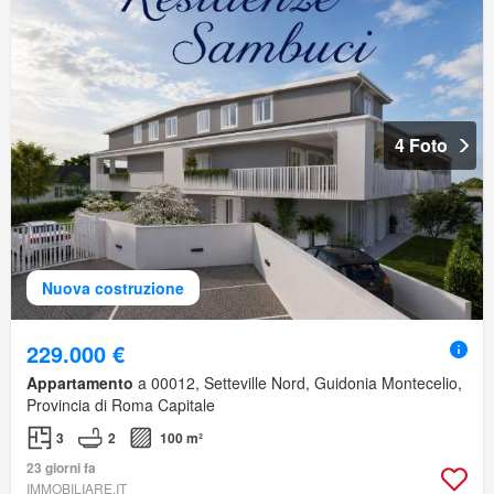
4 Foto
Nuova costruzione
229.000 €
Appartamento
a 00012, Setteville Nord, Guidonia Montecelio,
Provincia di Roma Capitale
3
2
100 m²
23 giorni fa
IMMOBILIARE.IT