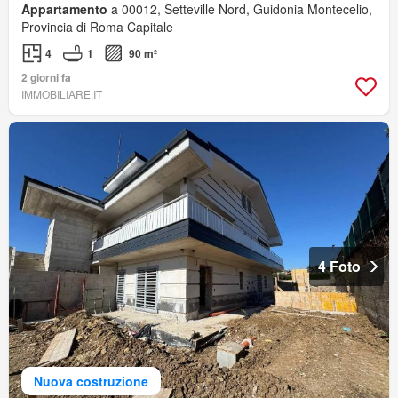
Appartamento
a 00012, Setteville Nord, Guidonia Montecelio,
Provincia di Roma Capitale
4
1
90 m²
2 giorni fa
IMMOBILIARE.IT
4 Foto
Nuova costruzione