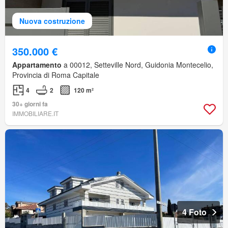
Nuova costruzione
350.000 €
Appartamento
a 00012, Setteville Nord, Guidonia Montecelio,
Provincia di Roma Capitale
4
2
120 m²
30+ giorni fa
IMMOBILIARE.IT
4 Foto