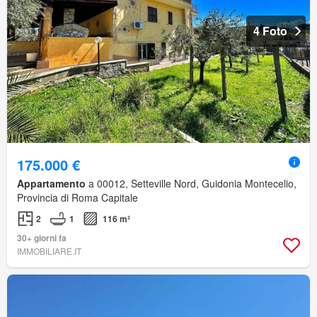
4 Foto
175.000 €
Appartamento
a 00012, Setteville Nord, Guidonia Montecelio,
Provincia di Roma Capitale
2
1
116 m²
30+ giorni fa
IMMOBILIARE.IT