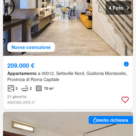
4 Foto
Nuova costruzione
209.000 €
Appartamento
a 00012, Setteville Nord, Guidonia Montecelio,
Provincia di Roma Capitale
3
2
70 m²
21 giorni fa
IMMOBILIARE.IT
molto richiesta