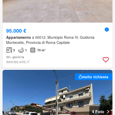
95.000 €
Appartamento
a 00012, Municipio Roma IV, Guidonia
Montecelio, Provincia di Roma Capitale
3
1
70 m²
30+ giorni fa
IMMOBILIARE.IT
molto richiesta
4 Foto