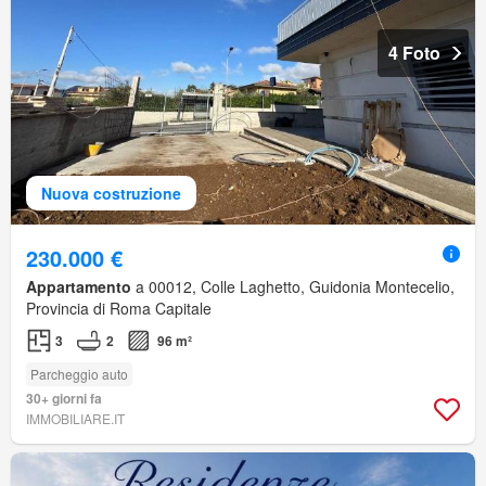
4 Foto
Nuova costruzione
230.000 €
Appartamento
a 00012, Colle Laghetto, Guidonia Montecelio,
Provincia di Roma Capitale
3
2
96 m²
Parcheggio auto
30+ giorni fa
IMMOBILIARE.IT