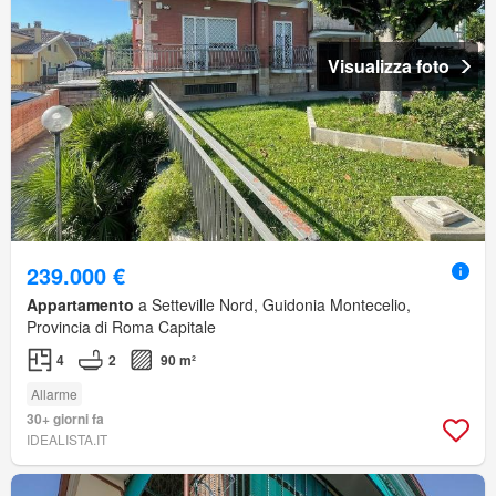
Visualizza foto
239.000 €
Appartamento
a Setteville Nord, Guidonia Montecelio,
Provincia di Roma Capitale
4
2
90 m²
Allarme
30+ giorni fa
IDEALISTA.IT