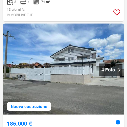
3
1
71 m²
13 giorni fa
IMMOBILIARE.IT
4 Foto
Nuova costruzione
185.000 €