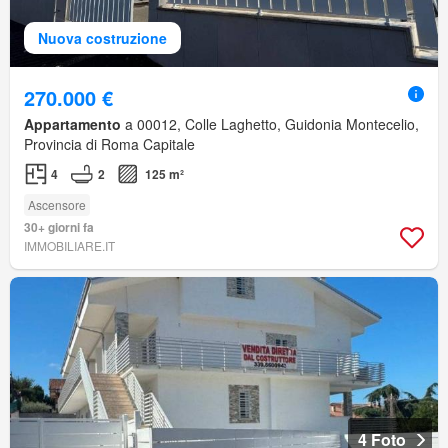
Nuova costruzione
270.000 €
Appartamento
a 00012, Colle Laghetto, Guidonia Montecelio,
Provincia di Roma Capitale
4
2
125 m²
Ascensore
30+ giorni fa
IMMOBILIARE.IT
4 Foto