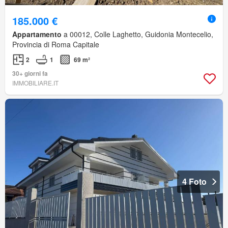
185.000 €
Appartamento
a 00012, Colle Laghetto, Guidonia Montecelio,
Provincia di Roma Capitale
2
1
69 m²
30+ giorni fa
IMMOBILIARE.IT
4 Foto