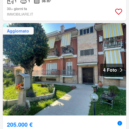
1
1
36 m²
30+ giorni fa
IMMOBILIARE.IT
Aggiornato
4 Foto
205.000 €