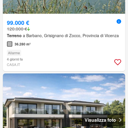
99.000 €
120.000 €
Terreno
a Barbano, Grisignano di Zocco, Provincia di Vicenza
36.280 m²
Allarme
4 giorni fa
CASA.IT
Visualizza foto