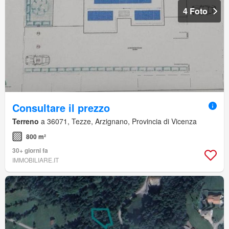
4 Foto
Consultare il prezzo
Terreno
a 36071, Tezze, Arzignano, Provincia di Vicenza
800 m²
30+ giorni fa
IMMOBILIARE.IT