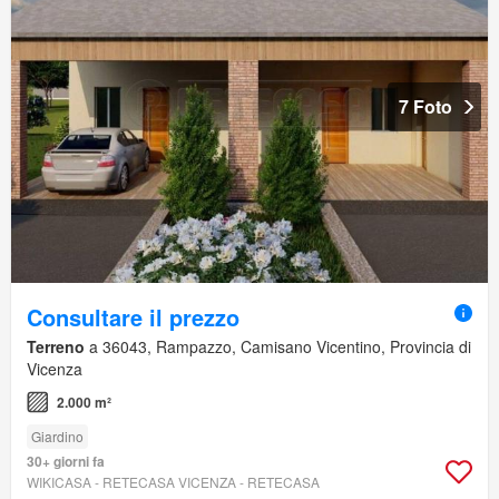
7 Foto
Consultare il prezzo
Terreno
a 36043, Rampazzo, Camisano Vicentino, Provincia di
Vicenza
2.000 m²
Giardino
30+ giorni fa
WIKICASA - RETECASA VICENZA - RETECASA