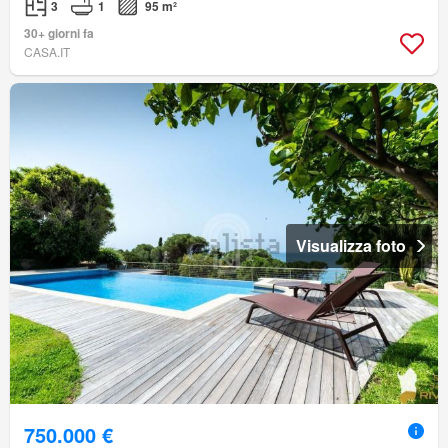
3
1
95 m²
30+ giorni fa
CASA.IT
Visualizza foto
750.000 €