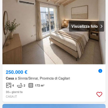
Visualizza foto
250.000 €
Casa
a Sìnnia/Sinnai, Provincia di Cagliari
4
2
172 m²
30+ giorni fa
CASA.IT