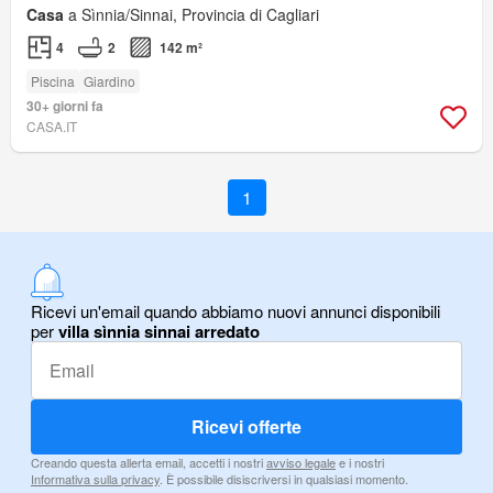
Casa
a Sìnnia/Sinnai, Provincia di Cagliari
4
2
142 m²
Piscina
Giardino
30+ giorni fa
CASA.IT
1
Ricevi un'email quando abbiamo nuovi annunci disponibili
per
villa sìnnia sinnai arredato
Ricevi offerte
Creando questa allerta email, accetti i nostri
avviso legale
e i nostri
Informativa sulla privacy
. È possibile disiscriversi in qualsiasi momento.