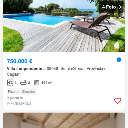
4 Foto
750.000 €
Villa indipendente
a 09048, Sìnnia/Sinnai, Provincia di
Cagliari
4
2
192 m²
Piscina
Giardino
9 giorni fa
IMMOBILIARE.IT