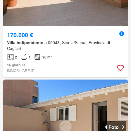
170.000 €
Villa indipendente
a 09048, Sìnnia/Sinnai, Provincia di
Cagliari
2
1
90 m²
16 giorni fa
IMMOBILIARE.IT
4 Foto