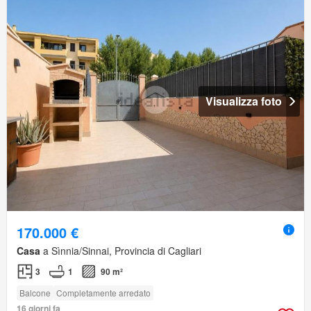
Visualizza foto
170.000 €
Casa
a Sìnnia/Sinnai, Provincia di Cagliari
3
1
90 m²
Balcone
Completamente arredato
16 giorni fa