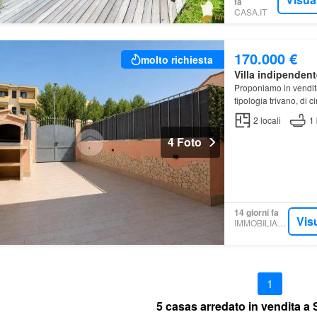
fa
CASA.IT
170.000 €
molto richiesta
Villa indipendent
Proponiamo in vendi
tipologia trivano, di 
2
locali
1
4 Foto
14 giorni fa
Vis
IMMOBILIARE.IT
1
5 casas arredato in vendita a 