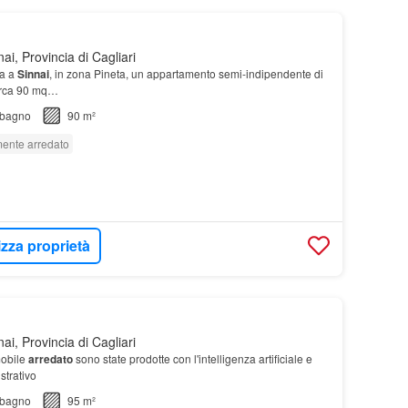
ai, Provincia di Cagliari
ta a
Sinnai
, in zona Pineta, un appartamento semi-indipendente di
circa 90 mq…
bagno
90 m²
ente arredato
izza proprietà
ai, Provincia di Cagliari
mobile
arredato
sono state prodotte con l'intelligenza artificiale e
strativo
bagno
95 m²