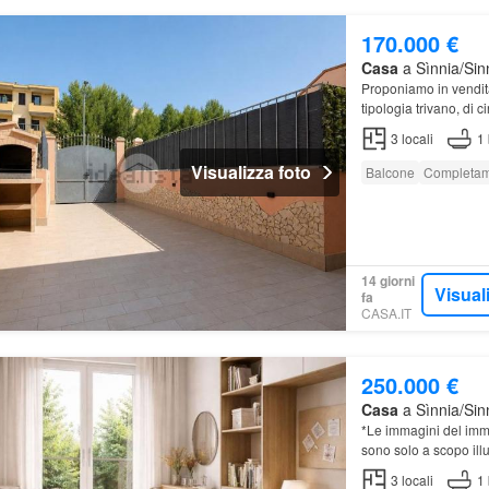
170.000 €
Casa
a Sìnnia/Sinn
Proponiamo in vendi
tipologia trivano, di 
3
locali
1
Visualizza foto
Balcone
Completam
14 giorni
Visual
fa
CASA.IT
250.000 €
Casa
a Sìnnia/Sinn
*Le immagini del im
sono solo a scopo illu
3
locali
1