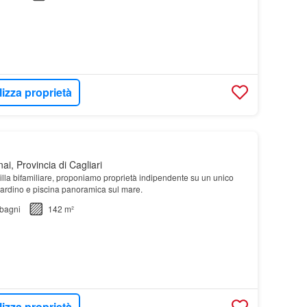
lizza proprietà
ai, Provincia di Cagliari
 villa bifamiliare, proponiamo proprietà indipendente su un unico
iardino e piscina panoramica sul mare.
bagni
142 m²
lizza proprietà