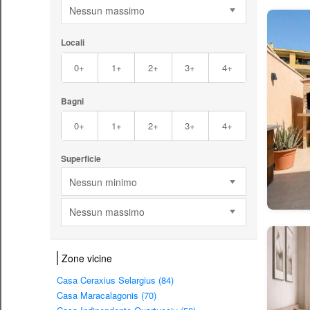
Nessun massimo
Locali
0+
1+
2+
3+
4+
Bagni
0+
1+
2+
3+
4+
Superficie
Nessun minimo
Nessun massimo
Zone vicine
Casa Ceraxius Selargius (84)
Casa Maracalagonis (70)