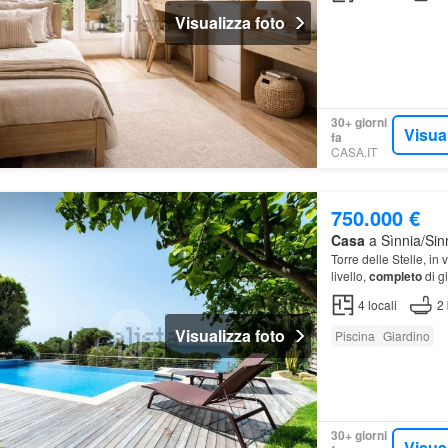
Visualizza foto
30+ giorni
Visua
fa
CASA.IT
750.000 €
Casa
a Sìnnia/Sinn
Torre delle Stelle, in
livello,
completo
di g
4
locali
2
Visualizza foto
Piscina
Giardino
30+ giorni
Visua