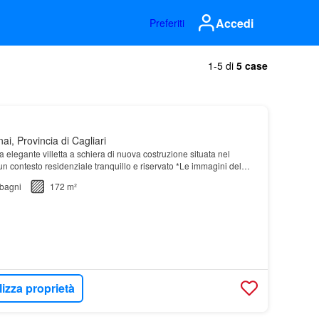
Accedi
Preferiti
1-5 di
5 case
ai, Provincia di Cagliari
 elegante villetta a schiera di nuova costruzione situata nel
 un contesto residenziale tranquillo e riservato *Le immagini del
no state prodotte con l'intelli…
bagni
172 m²
lizza proprietà