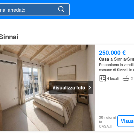
/Sinnai
250.000 €
Casa
a Sìnnia/Sinn
Proponiamo in vendita
comune di
Sinnai
, in
immobile
arredato
so
4
locali
2
Visualizza foto
30+ giorni
Visua
fa
CASA.IT