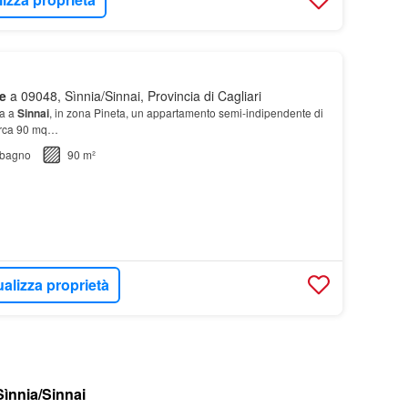
e
a 09048, Sìnnia/Sinnai, Provincia di Cagliari
ta a
Sinnai
, in zona Pineta, un appartamento semi-indipendente di
circa 90 mq…
bagno
90 m²
ualizza proprietà
Sìnnia/Sinnai