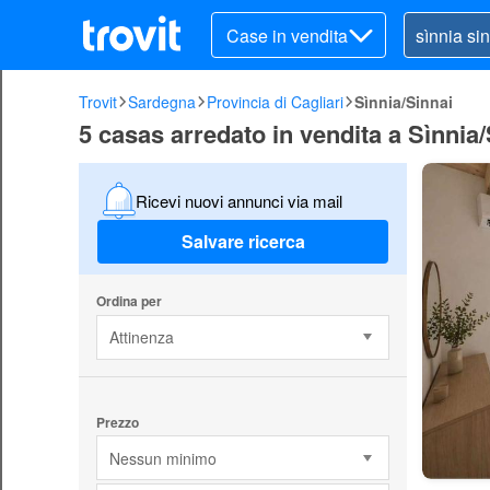
Case in vendita
Trovit
Sardegna
Provincia di Cagliari
Sìnnia/Sinnai
5 casas arredato in vendita a Sìnnia
Ricevi nuovi annunci via mail
Salvare ricerca
Ordina per
Attinenza
Prezzo
Nessun minimo