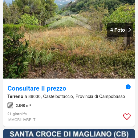
4 Foto
Consultare il prezzo
Terreno
a 86030, Castelbottaccio, Provincia di Campobasso
2.840 m²
21 giorni fa
IMMOBILIARE.IT