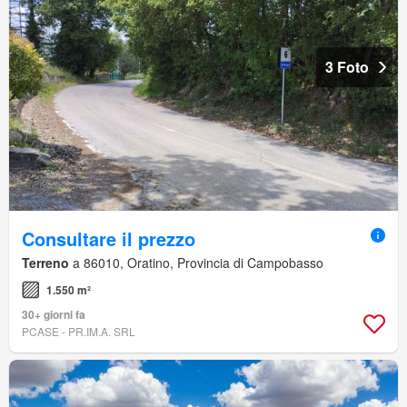
3 Foto
Consultare il prezzo
Terreno
a 86010, Oratino, Provincia di Campobasso
1.550 m²
30+ giorni fa
PCASE - PR.IM.A. SRL