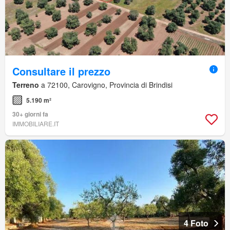
Consultare il prezzo
Terreno
a 72100, Carovigno, Provincia di Brindisi
5.190 m²
30+ giorni fa
IMMOBILIARE.IT
4 Foto