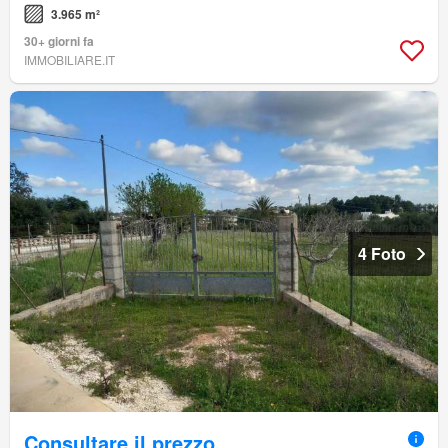
3.965 m²
30+ giorni fa
IMMOBILIARE.IT
4 Foto
Consultare il prezzo