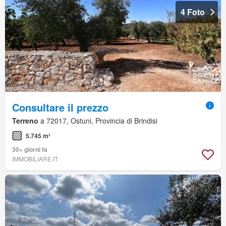
4 Foto
Consultare il prezzo
Terreno
a 72017, Ostuni, Provincia di Brindisi
5.745 m²
30+ giorni fa
IMMOBILIARE.IT