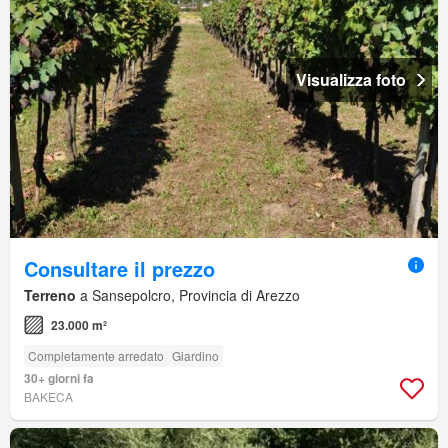
Visualizza foto
Consultare il prezzo
Terreno
a Sansepolcro, Provincia di Arezzo
23.000 m²
Completamente arredato
Giardino
30+ giorni fa
BAKECA