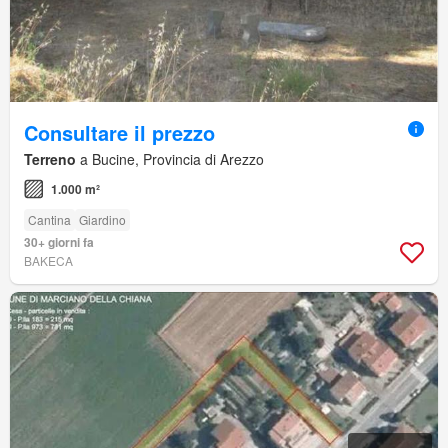
Consultare il prezzo
Terreno
a Bucine, Provincia di Arezzo
1.000 m²
Cantina
Giardino
30+ giorni fa
BAKECA