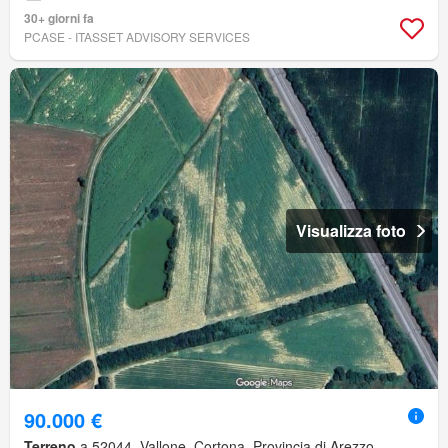
30+ giorni fa
PCASE - ITASSET ADVISORY SERVICES
Visualizza foto
90.000 €
Terreno
a 52044, Vallone, Cortona, Provincia di Arezzo