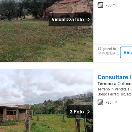
760 m²
Visualizza foto
17 giorni fa
Vis
IMMOBILIARE.IT
Consultare i
Terreno
a Collecor
Terreno in Vendita a 
Borgo Ferretti, situat
730 m²
3 Foto