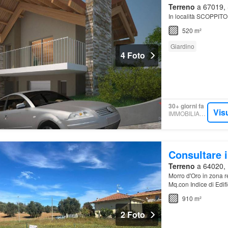
Terreno
a 67019, S
In località SCOPPIT
520 m²
Giardino
4 Foto
30+ giorni fa
Vis
IMMOBILIARE.IT
Consultare i
Terreno
a 64020, 
Morro d'Oro in zona r
Mq.con Indice di Edifi
910 m²
2 Foto