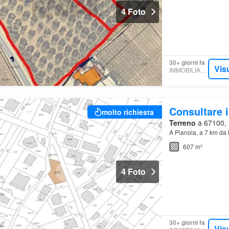
4 Foto
30+ giorni fa
Vis
IMMOBILIARE.IT
Consultare i
molto richiesta
Terreno
a 67100, P
A Pianola, a 7 km da 
607 m²
4 Foto
30+ giorni fa
Vis