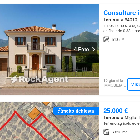
Consultare i
Terreno
a 64010, C
In posizione strategi
edificatorio 0,33 e po
518 m²
4 Foto
10 giorni fa
Vis
IMMOBILIARE.IT
25.000 €
molto richiesta
Terreno
a Migliani
Terreno agricolo ed ed
6.010 m²