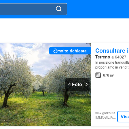
Consultare i
molto richiesta
Terreno
a 64027, 
In posizione tranquil
proponiamo in vendita
da coltivare o per il 
676 m²
4 Foto
30+ giorni fa
Vis
IMMOBILIARE.IT