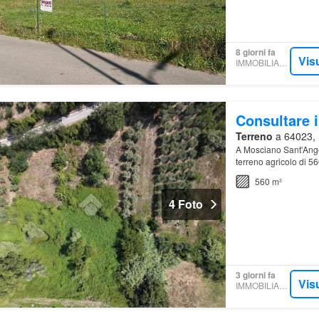
8 giorni fa
Vis
IMMOBILIARE.IT
Consultare i
Terreno
a 64023, 
A Mosciano Sant'Ange
terreno agricolo di 5
da destinare ad attivi
560 m²
4 Foto
3 giorni fa
Vis
IMMOBILIARE.IT