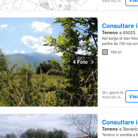
IMMOBILIARE.IT
Consultare i
Terreno
a 65023, 
Nel borgo di San Nico
partire da 700 mq con
panoramica, immerso
700 m²
4 Foto
30+ giorni fa
Vis
IMMOBILIARE.IT
Consultare i
Terreno
a Senaric
Terreno in vendita a 