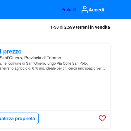
Accedi
Preferiti
1-30 di
2.599 terreni in vendita
l prezzo
Sant'Omero, Provincia di Teramo
la, nel comune di Sant’Omero, lungo Via Colle San Polo,
 terreno agricolo di 676 mq, ideale per chi cerca uno spazio verde
tempo libero
ualizza proprietà