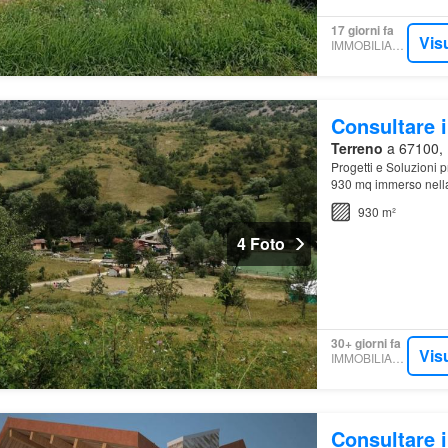
17 giorni fa
Vis
IMMOBILIARE.IT
Consultare i
Terreno
a 67100, P
Progetti e Soluzioni 
930 mq immerso nella 
riservato e lontano da
930 m²
4 Foto
30+ giorni fa
Vis
IMMOBILIARE.IT
Consultare i