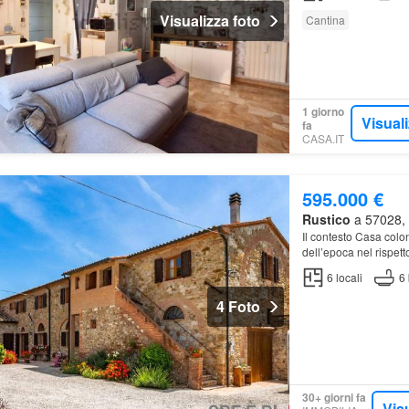
Visualizza foto
Cantina
1 giorno
Visual
fa
CASA.IT
595.000 €
Rustico
a 57028, 
Il contesto Casa colon
dell’epoca nel rispett
6
locali
6
4 Foto
30+ giorni fa
Vis