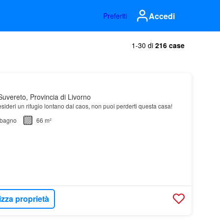
Accedi
Preferiti
1-30 di
216 case
uvereto, Provincia di Livorno
sideri un rifugio lontano dal caos, non puoi perderti questa casa!
bagno
66 m²
izza proprietà