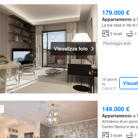
179.000 €
Appartamento
a S
La tua casa in Val di
2
locali
1
Parcheggio auto
Visualizza foto
18 giorni
Visual
fa
CASA.IT
149.000 €
Appartamento
a S
All'interno di un picc
Centro Storico e dei p
mq…
3
locali
1