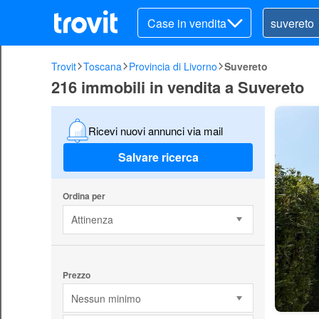
Case in vendita
Trovit
Toscana
Provincia di Livorno
Suvereto
216 immobili in vendita a Suvereto
Ricevi nuovi annunci via mail
Salvare ricerca
Ordina per
Attinenza
Prezzo
Nessun minimo