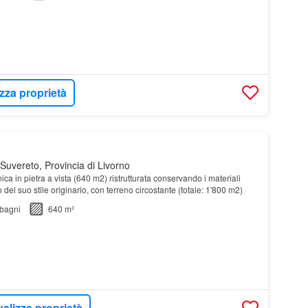
izza proprietà
Suvereto, Provincia di Livorno
ica in pietra a vista (640 m2) ristrutturata conservando i materiali
o del suo stile originario, con terreno circostante (totale: 1'800 m2)
bagni
640 m²
ualizza proprietà