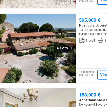
IMMOBILIARE.IT
595.000 €
Rustico
a Suvereto
Tra le dolci colline 
toscana e a pochi minu
casale in pietra, un'au
6
locali
3
4 Foto
16 giorni fa
Vis
IMMOBILIARE.IT
188.000 €
Appartamento
a S
Nel cuore di
Suveret