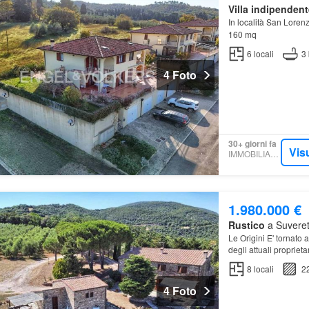
Villa indipendent
In località San Loren
160 mq
6
locali
3
4 Foto
30+ giorni fa
Vis
IMMOBILIARE.IT
1.980.000 €
Rustico
a Suvereto
Le Origini E' tornato 
degli attuali proprieta
8
locali
2
4 Foto