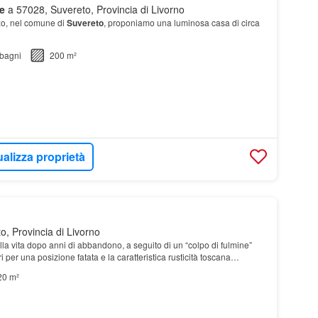
e
a 57028, Suvereto, Provincia di Livorno
zo, nel comune di
Suvereto
, proponiamo una luminosa casa di circa
bagni
200 m²
ualizza proprietà
, Provincia di Livorno
alla vita dopo anni di abbandono, a seguito di un “colpo di fulmine”
ri per una posizione fatata e la caratteristica rusticità toscana…
20 m²