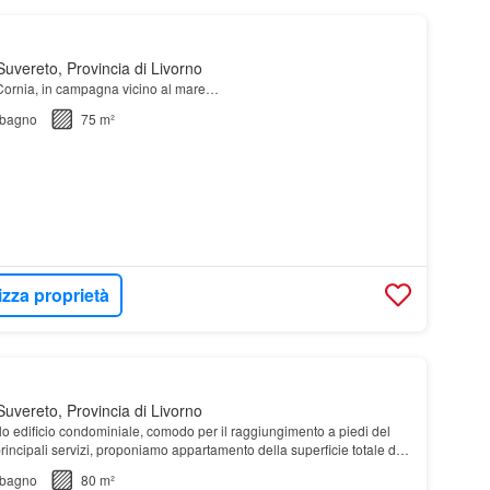
uvereto, Provincia di Livorno
 Cornia, in campagna vicino al mare…
bagno
75 m²
izza proprietà
uvereto, Provincia di Livorno
olo edificio condominiale, comodo per il raggiungimento a piedi del
rincipali servizi, proponiamo appartamento della superficie totale di
bagno
80 m²