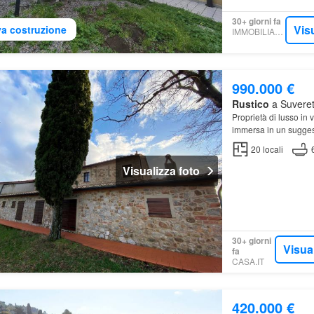
30+ giorni fa
Vis
a costruzione
IMMOBILIARE.IT
990.000 €
Rustico
a Suvereto
Proprietà di lusso in
immersa in un sugges
20
locali
Visualizza foto
30+ giorni
Visua
fa
CASA.IT
420.000 €