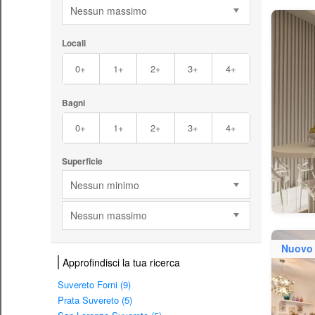
Nessun massimo
Locali
0+
1+
2+
3+
4+
Bagni
0+
1+
2+
3+
4+
Superficie
Nessun minimo
Nessun massimo
Nuovo
Approfindisci la tua ricerca
Suvereto Forni (9)
Prata Suvereto (5)