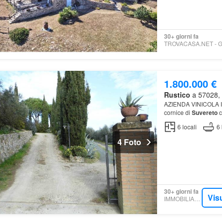
30+ giorni fa
1.800.000 €
Rustico
a 57028, 
AZIENDA VINICOLA In 
cornice di
Suvereto
c
6
locali
6
4 Foto
30+ giorni fa
Vis
IMMOBILIARE.IT