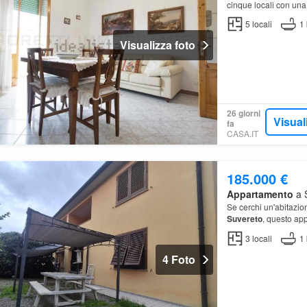
cinque locali con una
5
locali
1
Visualizza foto
26 giorni
Visual
fa
CASA.IT
185.000 €
Appartamento
a S
Se cerchi un'abitazion
Suvereto
, questo ap
3
locali
1
4 Foto