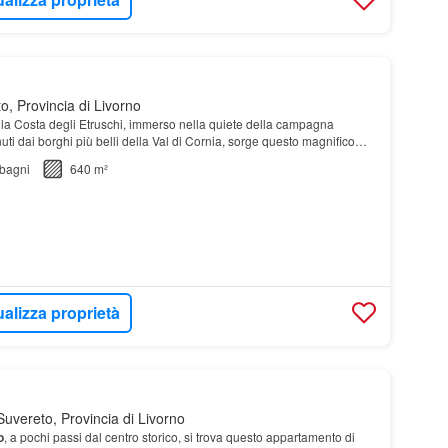
, Provincia di Livorno
della Costa degli Etruschi, immerso nella quiete della campagna
ti dai borghi più belli della Val di Cornia, sorge questo magnifico
t
bagni
640 m²
ualizza proprietà
uvereto, Provincia di Livorno
o
, a pochi passi dal centro storico, si trova questo appartamento di