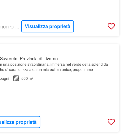
Visualizza proprietà
TROVACASA.NET - GRUPPO IMMOBILIARE PREMIERE SRL
Suvereto, Provincia di Livorno
una posizione straordinaria, immersa nel verde della splendida
he e’ caratterizzata da un microclima unico, proponiamo
bagni
500 m²
ualizza proprietà