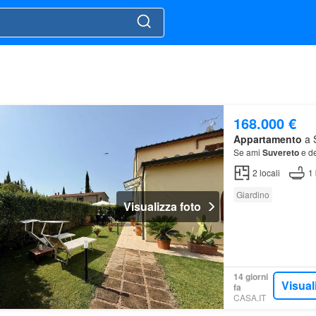
168.000 €
Appartamento
a S
Se ami
Suvereto
e de
2
locali
1
Giardino
Visualizza foto
14 giorni
Visual
fa
CASA.IT