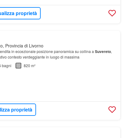
ualizza proprietà
, Provincia di Livorno
 vendita in eccezionale posizione panoramica su collina a
Suvereto
,
tivo contesto verdeggiante in luogo di massima
6
bagni
820 m²
lizza proprietà