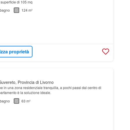
 superficie di 105 mq
bagno
124 m²
izza proprietà
uvereto, Provincia di Livorno
e in una zona residenziale tranquilla, a pochi passi dal centro di
partamento è la soluzione ideale.
bagno
63 m²