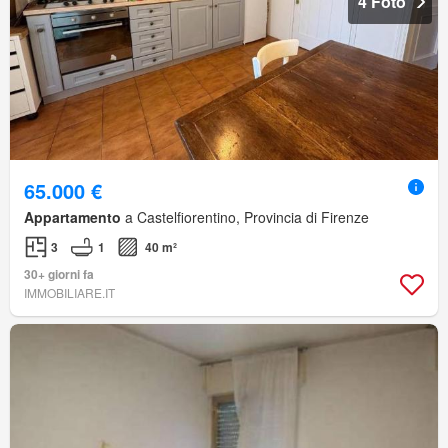
4 Foto
65.000 €
Appartamento
a Castelfiorentino, Provincia di Firenze
3
1
40 m²
30+ giorni fa
IMMOBILIARE.IT