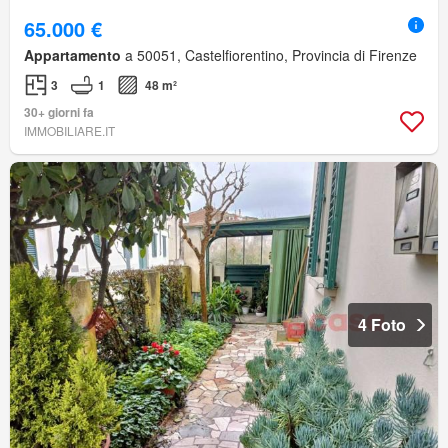
65.000 €
Appartamento
a 50051, Castelfiorentino, Provincia di Firenze
3
1
48 m²
30+ giorni fa
IMMOBILIARE.IT
4 Foto