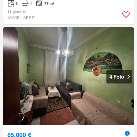
3
1
77 m²
11 giorni fa
IMMOBILIARE.IT
4 Foto
85.000 €