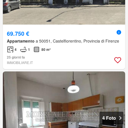
69.750 €
Appartamento
a 50051, Castelfiorentino, Provincia di Firenze
4
1
80 m²
25 giorni fa
IMMOBILIARE.IT
4 Foto