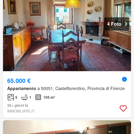
4 Foto
65.000 €
Appartamento
a 50051, Castelfiorentino, Provincia di Firenze
5
1
105 m²
30+ giorni fa
IMMOBILIARE.IT