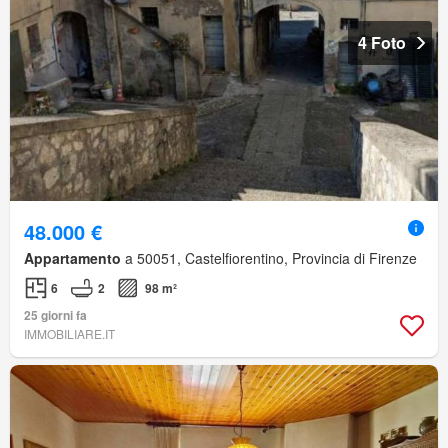
4 Foto
48.000 €
Appartamento
a 50051, Castelfiorentino, Provincia di Firenze
6
2
98 m²
25 giorni fa
IMMOBILIARE.IT