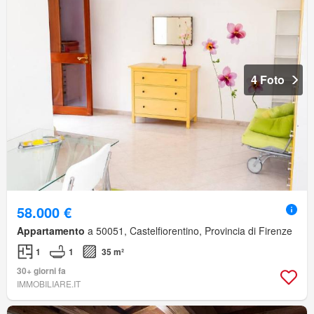
4 Foto
58.000 €
Appartamento
a 50051, Castelfiorentino, Provincia di Firenze
1
1
35 m²
30+ giorni fa
IMMOBILIARE.IT