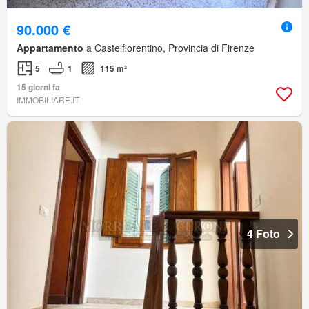
90.000 €
Appartamento
a Castelfiorentino, Provincia di Firenze
5
1
115 m²
15 giorni fa
IMMOBILIARE.IT
4 Foto