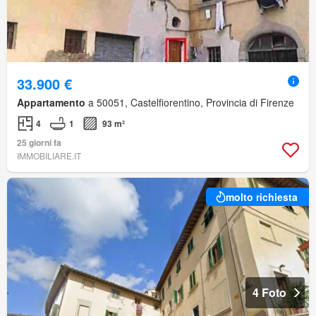
33.900 €
Appartamento
a 50051, Castelfiorentino, Provincia di Firenze
4
1
93 m²
25 giorni fa
IMMOBILIARE.IT
molto richiesta
4 Foto