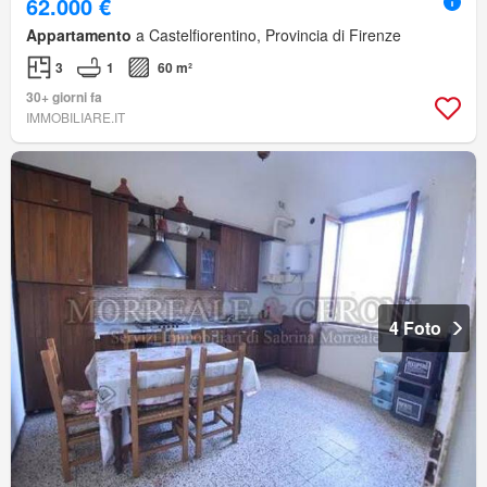
62.000 €
Appartamento
a Castelfiorentino, Provincia di Firenze
3
1
60 m²
30+ giorni fa
IMMOBILIARE.IT
4 Foto