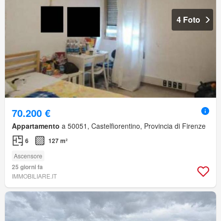
4 Foto
70.200 €
Appartamento
a 50051, Castelfiorentino, Provincia di Firenze
6
127 m²
Ascensore
25 giorni fa
IMMOBILIARE.IT