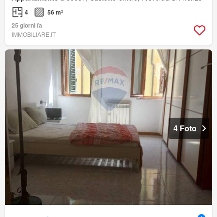
4
56 m²
25 giorni fa
IMMOBILIARE.IT
4 Foto