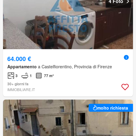
4 Foto
64.000 €
Appartamento
a Castelfiorentino, Provincia di Firenze
3
1
77 m²
30+ giorni fa
IMMOBILIARE.IT
molto richiesta