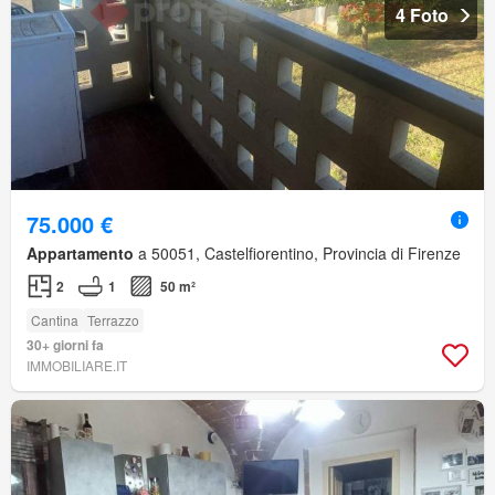
4 Foto
75.000 €
Appartamento
a 50051, Castelfiorentino, Provincia di Firenze
2
1
50 m²
Cantina
Terrazzo
30+ giorni fa
IMMOBILIARE.IT