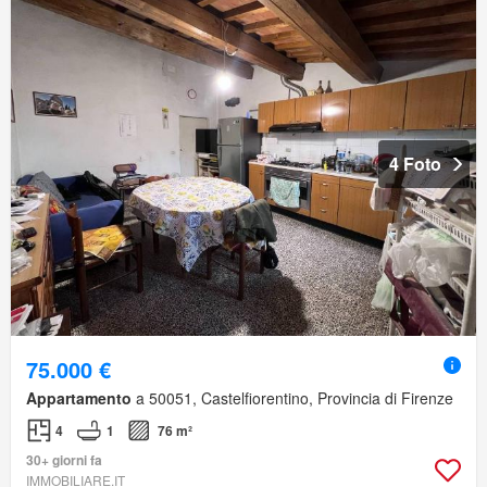
4 Foto
75.000 €
Appartamento
a 50051, Castelfiorentino, Provincia di Firenze
4
1
76 m²
30+ giorni fa
IMMOBILIARE.IT