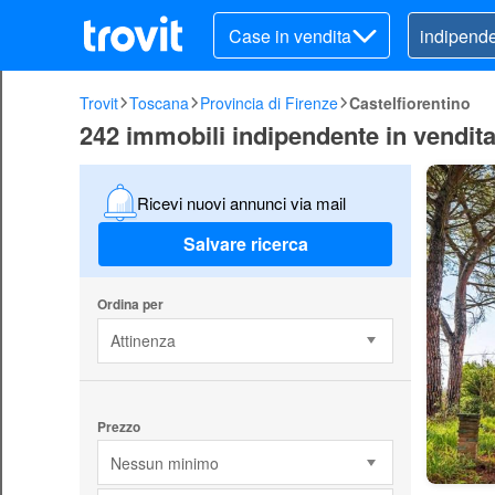
Case in vendita
Trovit
Toscana
Provincia di Firenze
Castelfiorentino
242 immobili indipendente in vendita
Ricevi nuovi annunci via mail
Salvare ricerca
Ordina per
Attinenza
Prezzo
Nessun minimo