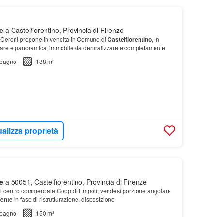
e
a Castelfiorentino, Provincia di Firenze
 Ceroni propone in vendita in Comune di
Castelfiorentino
, in
inare e panoramica, immobile da deruralizzare e completamente
bagno
138 m²
ualizza proprietà
e
a 50051, Castelfiorentino, Provincia di Firenze
dal centro commerciale Coop di Empoli, vendesi porzione angolare
dente
in fase di ristrutturazione, disposizione
bagno
150 m²