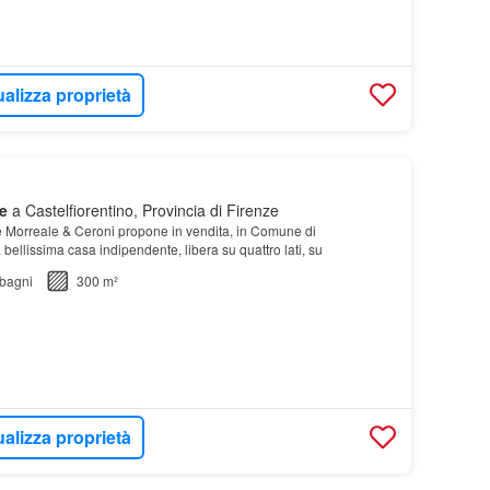
ualizza proprietà
e
a Castelfiorentino, Provincia di Firenze
e Morreale & Ceroni propone in vendita, in Comune di
 bellissima casa indipendente, libera su quattro lati, su
bagni
300 m²
ualizza proprietà