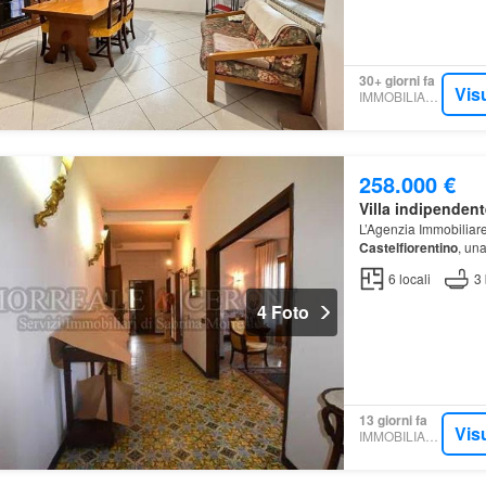
30+ giorni fa
Vis
IMMOBILIARE.IT
258.000 €
Villa indipendent
L’Agenzia Immobiliar
Castelfiorentino
, una
6
locali
3
4 Foto
13 giorni fa
Vis
IMMOBILIARE.IT