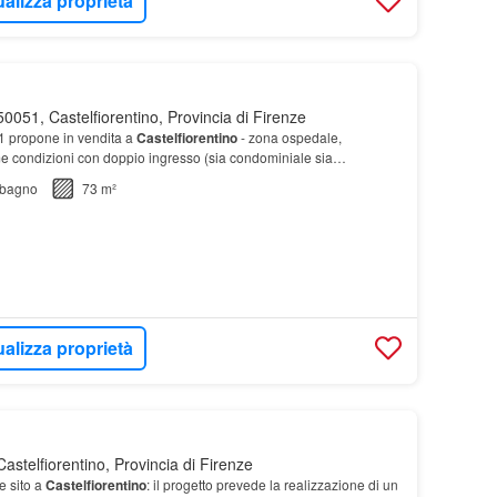
ualizza proprietà
0051, Castelfiorentino, Provincia di Firenze
1 propone in vendita a
Castelfiorentino
- zona ospedale,
e condizioni con doppio ingresso (sia condominiale sia
ede esclusivo).
bagno
73 m²
ualizza proprietà
astelfiorentino, Provincia di Firenze
e sito a
Castelfiorentino
: il progetto prevede la realizzazione di un