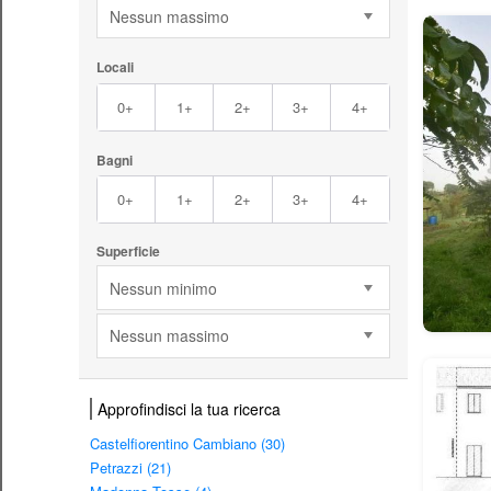
Nessun massimo
Locali
0+
1+
2+
3+
4+
Bagni
0+
1+
2+
3+
4+
Superficie
Nessun minimo
Nessun massimo
Approfindisci la tua ricerca
Castelfiorentino Cambiano (30)
Petrazzi (21)