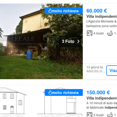
60.000 €
molto richiesta
Villa indipendent
L’Agenzia Morreale &
bellissima zona coll
4
locali
1
3 Foto
13 giorni fa
Vis
IMMOBILIARE.IT
150.000 €
molto richiesta
Villa indipendent
A 10 minuti di auto 
di fabbricato
indipen
3
locali
1