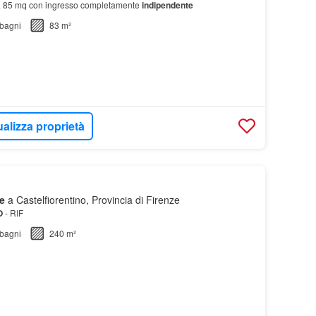
ca 85 mq con ingresso completamente
indipendente
bagni
83 m²
ualizza proprietà
e
a Castelfiorentino, Provincia di Firenze
O
- RIF
bagni
240 m²