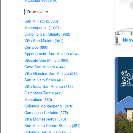
Madonna Tosse (4)
Zone vicine
San Miniato (2.386)
Montespertoli (1.021)
Giardino San Miniato (992)
Nuov
Villa San Miniato (961)
Certaldo (899)
Appartamenti San Miniato (884)
Bilocale San Miniato (869)
Case San Miniato (844)
Villa Giardino San Miniato (536)
San Miniato Scala (483)
Villa Isola San Miniato (482)
Gambassi Terme (415)
Montaione (380)
Colonica Montespertoli (378)
Campagna Certaldo (375)
Villa Montespertoli (370)
San Miniato Centro Storico (351)
Colonica San Miniato (265)