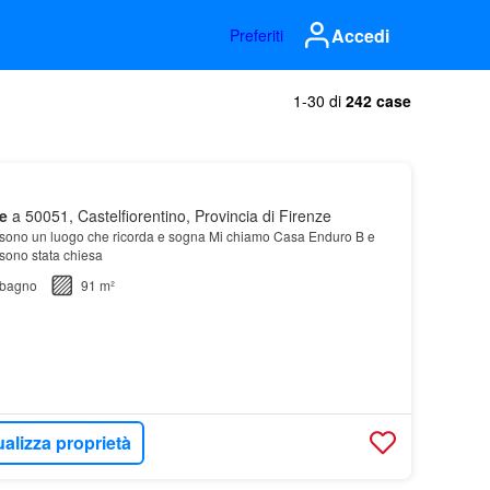
Accedi
Preferiti
1-30 di
242 case
e
a 50051, Castelfiorentino, Provincia di Firenze
no un luogo che ricorda e sogna Mi chiamo Casa Enduro B e
sono stata chiesa
bagno
91 m²
ualizza proprietà