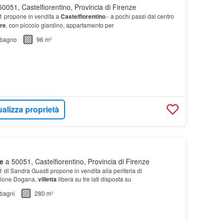
0051, Castelfiorentino, Provincia di Firenze
1 propone in vendita a
Castelfiorentino
- a pochi passi dal centro
are
, con piccolo giardino, appartamento per
bagno
96 m²
ualizza proprietà
e
a 50051, Castelfiorentino, Provincia di Firenze
 di Sandra Guasti propone in vendita alla periferia di
azione Dogana,
villetta
libera su tre lati disposta su
bagni
280 m²