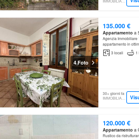
Vis
IMMOBILIARE.IT
135.000 €
Appartamento
a 5
Agenzia Immobiliare 
appartamento in ottim
indipendente
dal res
3
locali
1
4 Foto
30+ giorni fa
Vis
IMMOBILIARE.IT
120.000 €
Appartamento
a C
Rustico da ristrutturar