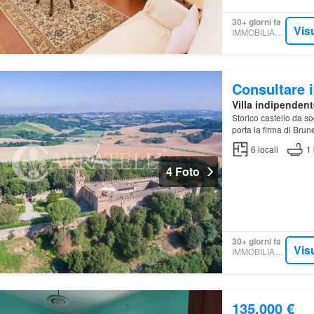
30+ giorni fa
Vis
IMMOBILIARE.IT
Consultare i
Villa indipendent
Storico castello da s
porta la firma di Bru
1200 ha di terreni e
6
locali
1
4 Foto
30+ giorni fa
Vis
IMMOBILIARE.IT
135.000 €