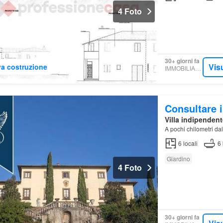
4 Foto
30+ giorni fa
Vis
a costruzione
IMMOBILIARE.IT
Consultare i
Villa indipendent
A pochi chilometri dal
6
locali
6
Giardino
4 Foto
30+ giorni fa