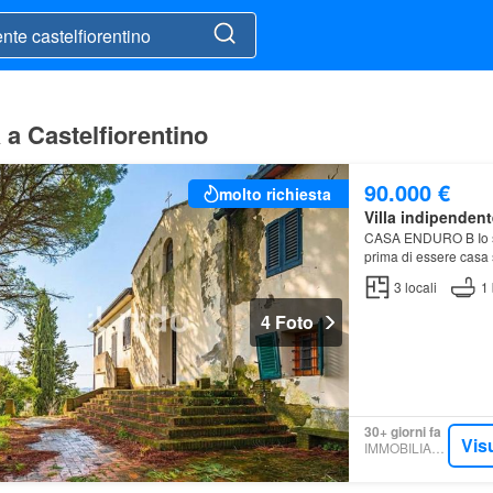
 a Castelfiorentino
90.000 €
molto richiesta
Villa indipendent
CASA ENDURO B Io so
prima di essere casa 
3
locali
1
4 Foto
30+ giorni fa
Vis
IMMOBILIARE.IT