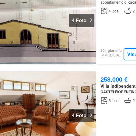
appartamento di cir
4
locali
2
4 Foto
30+ giorni fa
Vis
IMMOBILIARE.IT
258.000 €
Villa indipendent
CASTELFIORENTIN
6
locali
2
4 Foto