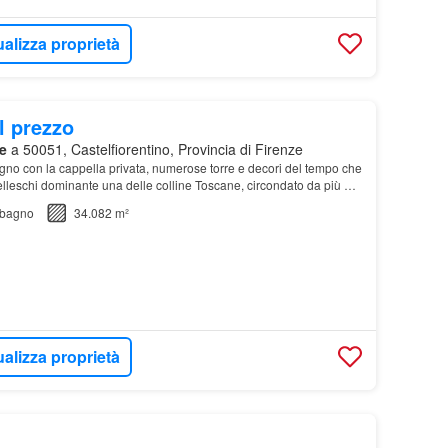
ualizza proprietà
l prezzo
e
a 50051, Castelfiorentino, Provincia di Firenze
ogno con la cappella privata, numerose torre e decori del tempo che
nelleschi dominante una delle colline Toscane, circondato da più di
bagno
34.082 m²
ualizza proprietà