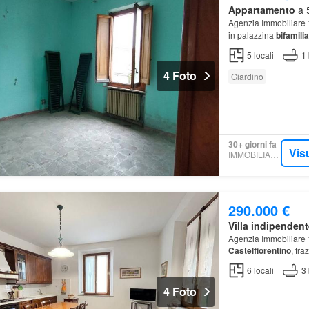
Appartamento
a 5
Agenzia Immobiliare 
in palazzina
bifamili
5
locali
1
4 Foto
Giardino
30+ giorni fa
Vis
IMMOBILIARE.IT
290.000 €
Villa indipendent
Agenzia Immobiliare 1
Castelfiorentino
, fr
6
locali
3
4 Foto